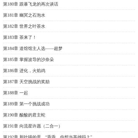
第180章 跟暴飞龙的再次谈话
第181章 幽冥之石泡水
第182章 世界之叶茶水
第183章 茶来了！
第184章 道馆馆主人选——超梦
第185章 掌握波导的沙奈朵
第186章 进化，火焰鸡
第187章 天空挑战的奖励
第188章 一起
第189章 第一个挑战成功
第190章 酸酸的君主蛇
第191章 向流星许愿（二合一）
第192章 新叶喵的蛋，“乖乖，你想当英雄吗？”