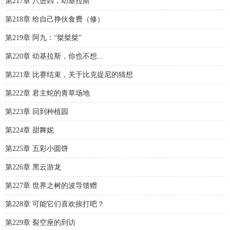
第217章 八进四，幼基拉斯
第218章 给自己挣伙食费（修）
第219章 阿九：“桀桀桀”
第220章 幼基拉斯，你也不想...
第221章 比赛结束，关于比克提尼的猜想
第222章 君主蛇的青草场地
第223章 回到种植园
第224章 甜舞妮
第225章 五彩小圆饼
第226章 黑云游龙
第227章 世界之树的波导馈赠
第228章 可能它们喜欢挨打吧？
第229章 裂空座的到访