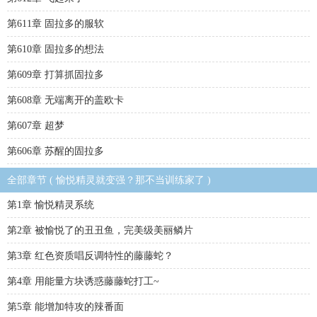
第611章 固拉多的服软
第610章 固拉多的想法
第609章 打算抓固拉多
第608章 无端离开的盖欧卡
第607章 超梦
第606章 苏醒的固拉多
全部章节 ( 愉悦精灵就变强？那不当训练家了 )
第1章 愉悦精灵系统
第2章 被愉悦了的丑丑鱼，完美级美丽鳞片
第3章 红色资质唱反调特性的藤藤蛇？
第4章 用能量方块诱惑藤藤蛇打工~
第5章 能增加特攻的辣番面