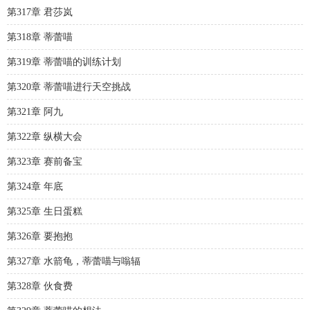
第317章 君莎岚
第318章 蒂蕾喵
第319章 蒂蕾喵的训练计划
第320章 蒂蕾喵进行天空挑战
第321章 阿九
第322章 纵横大会
第323章 赛前备宝
第324章 年底
第325章 生日蛋糕
第326章 要抱抱
第327章 水箭龟，蒂蕾喵与嗡辐
第328章 伙食费