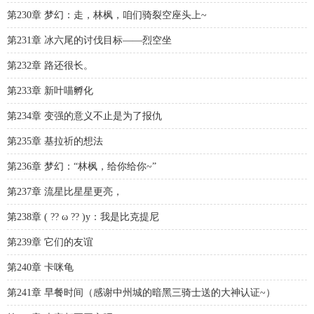
第230章 梦幻：走，林枫，咱们骑裂空座头上~
第231章 冰六尾的讨伐目标——烈空坐
第232章 路还很长。
第233章 新叶喵孵化
第234章 变强的意义不止是为了报仇
第235章 基拉祈的想法
第236章 梦幻：“林枫，给你给你~”
第237章 流星比星星更亮，
第238章 ( ?? ω ?? )y：我是比克提尼
第239章 它们的友谊
第240章 卡咪龟
第241章 早餐时间（感谢中州城的暗黑三骑士送的大神认证~）