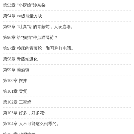
第93章 “小厨娘”沙奈朵
第94章 sss级能量方块
第95章 “吐真”后的青藤蛇，人设崩塌。
第96章 给“猫猫”种点猫薄荷？
第97章 赖床的青藤蛇，和可利打电话。
第98章 青藤蛇进化
第99章 葡酒镇
第100章 摆摊
第101章 卖货
第102章 三蜜蜂
第103章 好多，好多花~
第104章 人不可能这么倒霉的。