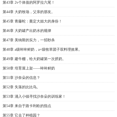
第43章 2v个体值的阿罗拉六尾！
第44章 大奶牧场，父亲的朋友。
第45章 青藤蛇：奠定大姐大的身份！
第46章 大奶罐产出奶水的规律
第47章 美纳斯的实力，一招秒杀
第48章 a级哞哞鲜奶，a+级牧草团子双料理效果。
第49章 建牛棚，给大奶罐第一次挤奶。
第50章 培育屋上架——哞哞鲜奶
第51章 沙奈朵的信息？
第52章 失落的比比鸟。
第53章 涌入小镇寻找沙奈朵的训练家！
第54章 来自于路卡利欧的指点
第55章 它去了种植园？