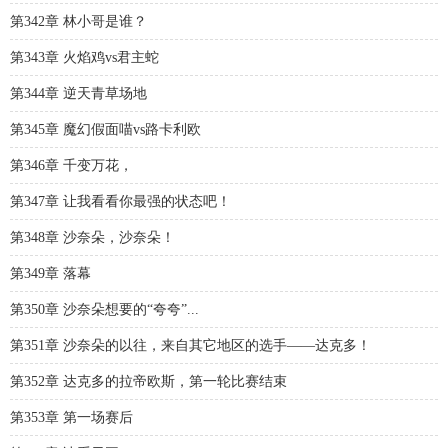
第342章 林小哥是谁？
第343章 火焰鸡vs君主蛇
第344章 逆天青草场地
第345章 魔幻假面喵vs路卡利欧
第346章 千变万花，
第347章 让我看看你最强的状态吧！
第348章 沙奈朵，沙奈朵！
第349章 落幕
第350章 沙奈朵想要的“夸夸”...
第351章 沙奈朵的以往，来自其它地区的选手——达克多！
第352章 达克多的拉帝欧斯，第一轮比赛结束
第353章 第一场赛后