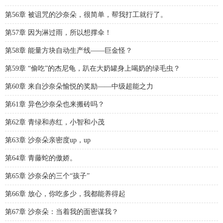
第56章 被诅咒的沙奈朵，很简单，帮我打工就行了。
第57章 因为淋过雨，所以想撑伞！
第58章 能量方块自动生产线——巨金怪？
第59章 “偷吃”的杰尼龟，趴在大奶罐身上喝奶的绿毛虫？
第60章 来自沙奈朵愉悦的奖励——中级超能之力
第61章 异色沙奈朵也来搬砖吗？
第62章 青绿和赤红，小智和小茂
第63章 沙奈朵亲密度up，up
第64章 青藤蛇的傲娇。
第65章 沙奈朵的三个“孩子”
第66章 放心，你吃多少，我都能养得起
第67章 沙奈朵：当着我的面密谋我？