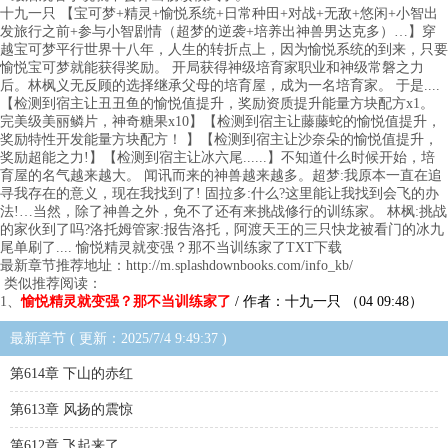
十九一只 【宝可梦+精灵+愉悦系统+日常种田+对战+无敌+悠闲+小智出
发旅行之前+参与小智剧情（超梦的逆袭+培养出神兽男达克多）…】穿
越宝可梦平行世界十八年，人生的转折点上，因为愉悦系统的到来，只要
愉悦宝可梦就能获得奖励。 开局获得神级培育家职业和神级常磐之力
后。林枫义无反顾的选择继承父母的培育屋，成为一名培育家。 于是....
【检测到宿主让丑丑鱼的愉悦值提升，奖励资质提升能量方块配方x1。
完美级美丽鳞片，神奇糖果x10】【检测到宿主让藤藤蛇的愉悦值提升，
奖励特性开发能量方块配方！ 】【检测到宿主让沙奈朵的愉悦值提升，
奖励超能之力!】【检测到宿主让冰六尾......】不知道什么时候开始，培
育屋的名气越来越大。 闻讯而来的神兽越来越多。超梦:我原本一直在追
寻我存在的意义，现在我找到了! 固拉多:什么?这里能让我找到会飞的办
法!…当然，除了神兽之外，免不了还有来挑战修行的训练家。 林枫:挑战
的家伙到了吗?洛托姆管家:报告洛托，阿渡天王的三只快龙被看门的冰九
尾单刷了.... 愉悦精灵就变强？那不当训练家了TXT下载
最新章节推荐地址：http://m.splashdownbooks.com/info_kb/
类似推荐阅读：
1、
愉悦精灵就变强？那不当训练家了
/ 作者：十九一只 （04 09:48）
最新章节 ( 更新：2025/7/4 9:49:37 )
第614章 下山的赤红
第613章 风扬的震惊
第612章 飞起来了