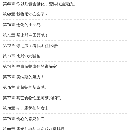
第68章 你以后也会进化，变得很漂亮的。
第69章 我收服沙奈朵了~
第70章 进化的比比鸟
第71章 帮比雕夺回领地！
第72章 绿毛虫：看我困住比雕~
第73章 比雕vs大嘴雀！
第74章 被青藤蛇绑住的训练家
第75章 美纳斯的魅力！
第76章 青藤蛇的新奇感。
第77章 其它食物性宝可梦的消息
第78章 转让霜奶仙的女士
第79章 伤心的霜奶仙们
第80章 霜奶仙参与制造的s+级料理