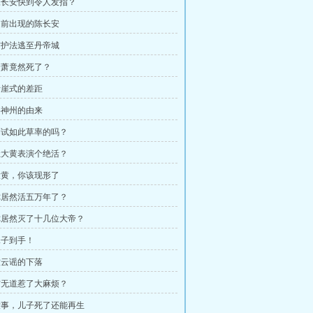
 陈长安快到令人发指？
 提前出现的陈长安
 右护法逃至丹帝城
 云萧竟然死了？
 断崖式的差距
 兽神州的由来
 测试如此草率的吗？
 让大黄表演个绝活？
 大黄，你该现形了
 你居然活五万年了？
 你居然灭了十几位大帝？
 珠子到手！
 牧云谣的下落
 玄无道惹了大麻烦？
 没事，儿子死了还能再生