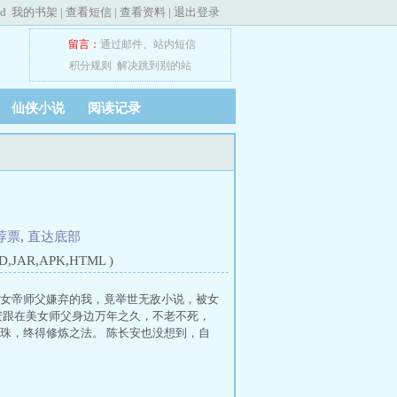
ed
我的书架
|
查看短信
|
查看资料
|
退出登录
留言：
通过邮件
、
站内短信
积分规则
解决跳到别的站
仙侠小说
阅读记录
荐票
,
直达底部
JAR,APK,HTML )
被女帝师父嫌弃的我，竟举世无敌小说，被女
安跟在美女师父身边万年之久，不老不死，
珠，终得修炼之法。 陈长安也没想到，自