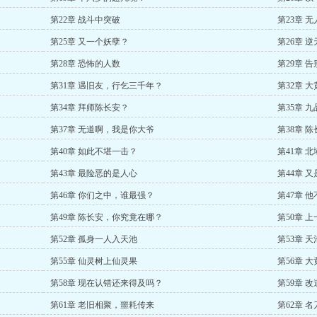
第22章 战斗中突破
第23章 
第25章 又一个妖孽？
第26章 
第28章 恐怖的人数
第29章 
第31章 遇旧友，行乞三千年？
第32章 
第34章 拜师陈长安？
第35章 
第37章 无道啊，我是你大爷
第38章 
第40章 如此不堪一击？
第41章 
第43章 最险恶的是人心
第44章 
第46章 你们之中，谁最强？
第47章 
第49章 陈长安，你究竟在哪？
第50章 
第52章 孤身一人入天池
第53章 
第55章 仙灵树上仙灵果
第56章 
第58章 现在认错还来得及吗？
第59章 
第61章 老旧相聚，噩耗传来
第62章 