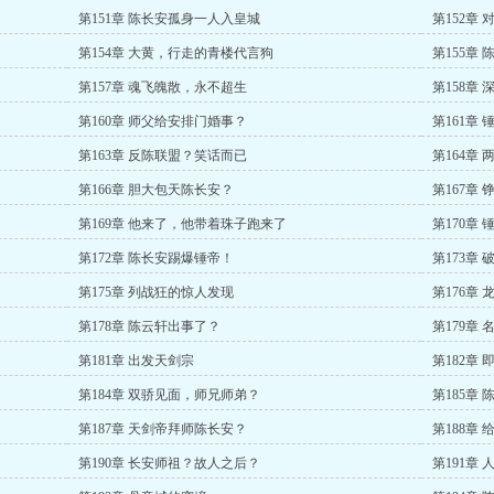
第151章 陈长安孤身一人入皇城
第152章
第154章 大黄，行走的青楼代言狗
第155章
第157章 魂飞魄散，永不超生
第158章
第160章 师父给安排门婚事？
第161章
第163章 反陈联盟？笑话而已
第164章
第166章 胆大包天陈长安？
第167章
第169章 他来了，他带着珠子跑来了
第170章
第172章 陈长安踢爆锤帝！
第173章
第175章 列战狂的惊人发现
第176章
第178章 陈云轩出事了？
第179章
第181章 出发天剑宗
第182章
第184章 双骄见面，师兄师弟？
第185章
第187章 天剑帝拜师陈长安？
第188章
第190章 长安师祖？故人之后？
第191章