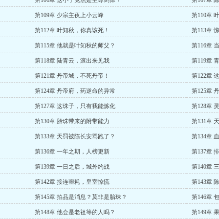
第106章 这小子竟然是至尊剑体？
第107章
第109章 少宗主夜上小云峰
第110章
第112章 叶知秋，你真该死！
第113章
第115章 他就是叶知秋的师父？
第116章
第118章 陆青云，滚出来见我
第119章
第121章 丹帝城，不死丹帝！
第122章
第124章 丹帝府，药逆命的异常
第125章
第127章 这珠子，只有我能炼化
第128章
第130章 胎珠带来的附带能力
第131章
第133章 天罚被陈长安骂跑了？
第134章
第136章 一年之期，人榜更新
第137章
第139章 一日之后，城外约战
第140章
第142章 接连噩耗，皇室惊慌
第143章
第145章 拍品是消息？莫非是胎珠？
第146章
第148章 他会是老祖等的人吗？
第149章