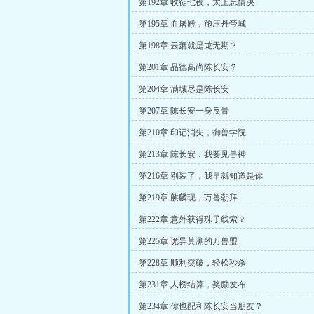
第192章 收徒七夜，太上忘情决
第195章 血屠殿，施压丹帝城
第198章 云萧就是龙无期？
第201章 品德高尚陈长安？
第204章 满城尽是陈长安
第207章 陈长安一身反骨
第210章 印记消失，御兽学院
第213章 陈长安：我要见兽神
第216章 别装了，我早就知道是你
第219章 麒麟现，万兽朝拜
第222章 意外获得珠子线索？
第225章 诡异莫测的万兽盟
第228章 顺利突破，轻松秒杀
第231章 人榜结算，奖励发布
第234章 你也配和陈长安当朋友？