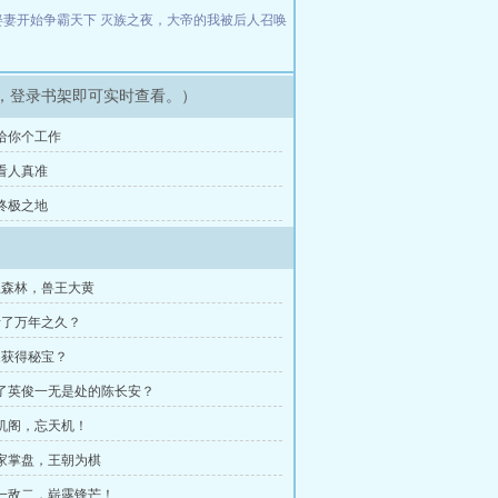
娶妻开始争霸天下
灭族之夜，大帝的我被后人召唤
，登录书架即可实时查看。）
 给你个工作
 看人真准
 终极之地
忌森林，兽王大黄
活了万年之久？
家获得秘宝？
除了英俊一无是处的陈长安？
天机阁，忘天机！
世家掌盘，王朝为棋
以一敌二，崭露锋芒！