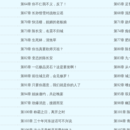
第64章 你不仁我不义，反了！
第65章 
第67章 长孙惜雪对战牧云谣
第68章 
第70章 快活楼，妩媚的老板娘
第71章 
第73章 陈长安，名震不归城
第74章 
第76章 生死林，清煞草
第77章 
第79章 你当真要欺师灭祖？
第80章 
第82章 变态的陈长安
第83章 
第85章 一亿极品灵石？这是要发啊！
第86章 
第88章 前往城主府，会见修罗！
第89章 
第91章 只要你愿意，我们就是你的人了
第92章 
第94章 姐妹邀约，共赴晚宴
第95章 
第97章 劲爆消息，接踵而至
第98章 
第100章 称霸之日，离开之时
第101章
第103章 三十年河东这话可不兴说
第104章