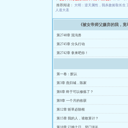
推荐阅读：
大明：逆天属性，我杀敌捡取长生
人道大圣
《被女帝师父嫌弃的我，竟
第2748章 混沌兽
第2745章 分头行动
第2742章 拿来吧你！
第一卷：默认
第3章 燕归城，陈家
第6章 终于可以修炼了？
第9章 一个月的收获
第12章 斩草必除根
第15章 我的人，谁敢算计？
第18章 订婚之日，登门送礼