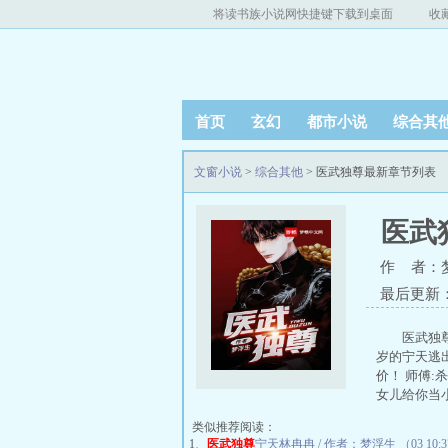
将读书族小说网快捷键下载到桌面
收
首页
玄幻
都市小说
综合其
文窗小说
>
综合其他
> 医武独尊最新章节列表
医武
作 者：
最后更新：20
医武独
岁的宁天逃
价！ 师傅
女儿给你当小
类似推荐阅读：
1、
医武独尊
宁天林冉冉 / 作者：梦浮生 （03 10: