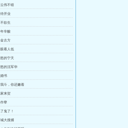
 方云伟不错
静待开业
痛不欲生
十年辛酸
千金古方
 狗眼看人低
 暴怒的宁天
 愤怒的沈军华
退婚书
 和我斗，你还嫩着
江家来贺
自作孽
 见了鬼了！
 全城大搜捕