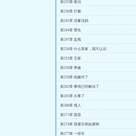
第235章 救治
第238章 打赌
第241章 没爹没妈
第244章 警告
第247章 监视
第250章 什么章家，我不认识
第253章 王家
第256章 孽缘
第259章 他赌对了
第262章 事情已经解决了
第265章 出事了
第268章 撞人
第271章 苗苗
第274章 我屠宗师如屠狗
第277章 一排车