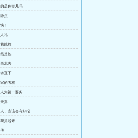
 真的是你妻儿吗
安静点
好快！
成人礼
和我跳舞
居然是他
往西北去
急转直下
 陆家的考核
 救人为第一要务
老夫妻
 好人，应该会有好报
 给我抓起来
师傅