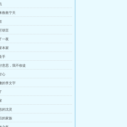
点
谁来救救宁天
首
不可胡言
等了一夜
江家本家
圣手
不好意思，我不收徒
甘心
吓傻的李文宇
了
家
愤怒的沈灵
背后的家族