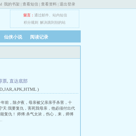
ed
我的书架
|
查看短信
|
查看资料
|
退出登录
留言：
通过邮件
、
站内短信
积分规则
解决跳到别的站
仙侠小说
阅读记录
荐票
,
直达底部
JAR,APK,HTML )
 十年前，除夕夜，母亲被父亲亲手杀害，十
宁天:我要复仇，害死我母亲，他必须付出代
才能复仇！ 师傅:杀气太浓，伤心，来，师傅
…