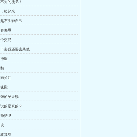
 麻不为的徒弟！
 你，捡起来
 搬起石头砸自己
不容侮辱
做个交易
 接下去我还要去杀他
唐神医
闹翻
大雨如注
天魂殿
 嚣张的吴天赐
 你说的是真的？
宗师护卫
围攻
自取其辱