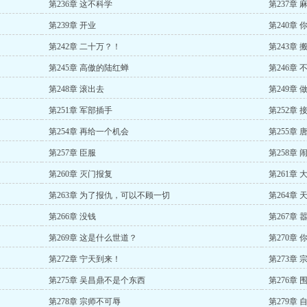
第236章 这不科学
第237章
第239章 开业
第240章
第242章 二十万？！
第243章
第245章 高傲的陆红蝉
第246章 
第248章 滚出去
第249章 
第251章 军部插手
第252章
第254章 再给一个机会
第255章 
第257章 臣服
第258章 
第260章 灭门报复
第261章 
第263章 为了报仇，可以不顾一切
第264章 
第266章 没钱
第267章
第269章 这是什么世道？
第270章
第272章 宁天到来！
第273章 
第275章 吴昌鼎不是个东西
第276章 
第278章 宗师不可辱
第279章 