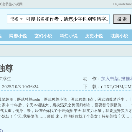
Hi,
undefin
藏读书族小说网
搜 索
书名
他
网游小说
玄幻小说
科幻小说
历史小说
耽美小说
独尊
梦浮生
动 作：
加入书架
,
投推
25/10/3 10:36:24
下 载：( TXT,CHM,UMD,
尊笔趣阁，医武独尊sodu，医武独尊小说，医武独尊顶点，医武独尊梦浮生，
出家中 十年后，宁天本领强大，裹挟滔天之势回归都市，誓要替母亲报仇 …… 
:杀气太重，伤身，来，师傅给你找了个未婚妻 宁天:我实力不够，我要提升实力
媳妇！ 宁天:我要复仇…… 师傅:来，师傅给你找了个美女！特别美哦 宁天:…
37）