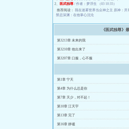
2、
医武独尊
/ 作者：梦浮生 （03 10:35）
推荐阅读：
我在迷雾世界当众神之主
原神：开
禁忌深渊：在他掌心沈沦
《医武独尊》
第3213章 未来的我
第3210章 他出来了
第3207章 口服，心不服
第1章 宁天
第4章 为什么总是你
第7章 天少，对不起！
第10章 江天宇
第13章 完了
第16章 静谧