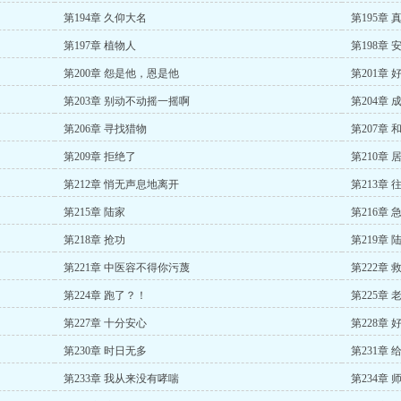
第194章 久仰大名
第195章
第197章 植物人
第198章 
第200章 怨是他，恩是他
第201章 
第203章 别动不动摇一摇啊
第204章 
第206章 寻找猎物
第207章 
第209章 拒绝了
第210章 
第212章 悄无声息地离开
第213章 
第215章 陆家
第216章 
第218章 抢功
第219章
第221章 中医容不得你污蔑
第222章
第224章 跑了？！
第225章 
第227章 十分安心
第228章
第230章 时日无多
第231章
第233章 我从来没有哮喘
第234章 