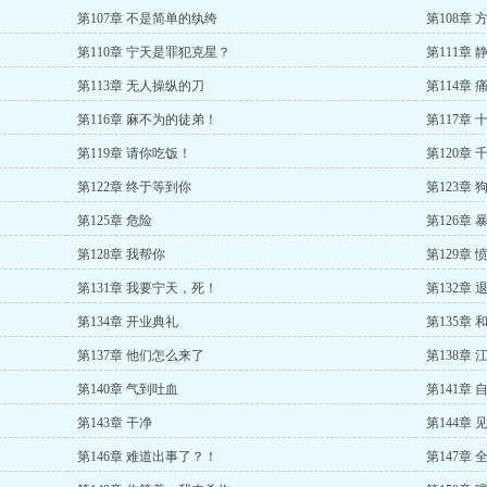
第107章 不是简单的纨绔
第108章
第110章 宁天是罪犯克星？
第111章 
第113章 无人操纵的刀
第114章 
第116章 麻不为的徒弟！
第117章 
第119章 请你吃饭！
第120章 
第122章 终于等到你
第123章
第125章 危险
第126章
第128章 我帮你
第129章
第131章 我要宁天，死！
第132章 
第134章 开业典礼
第135章
第137章 他们怎么来了
第138章 
第140章 气到吐血
第141章 
第143章 干净
第144章
第146章 难道出事了？！
第147章