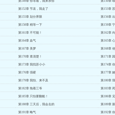
第149章 你等着，我来杀你
第150章
第152章 节哀，我走了
第153章
第155章 划分界限
第156章 
第158章 稍等一下
第159章
第161章 不可能！
第162章
第164章 血气
第165章 
第167章 美梦
第168章
第170章 查清楚！
第171章
第173章 我找苏小小
第174章
第176章 强硬
第177章
第179章 我怕、来不及
第180章
第182章 拖着三爷
第183章
第185章 只怕要翻船！
第186章
第188章 三天后，我会去的
第189章 
第191章 晦气
第192章