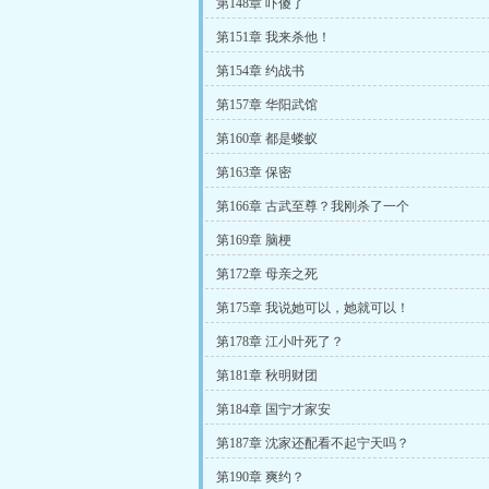
第148章 吓傻了
第151章 我来杀他！
第154章 约战书
第157章 华阳武馆
第160章 都是蝼蚁
第163章 保密
第166章 古武至尊？我刚杀了一个
第169章 脑梗
第172章 母亲之死
第175章 我说她可以，她就可以！
第178章 江小叶死了？
第181章 秋明财团
第184章 国宁才家安
第187章 沈家还配看不起宁天吗？
第190章 爽约？