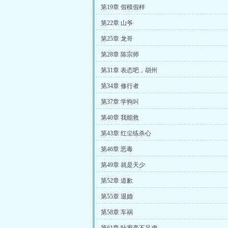
第19章 假模假样
第22章 山爷
第25章 龙哥
第28章 陈宗师
第31章 表态吧，胡州
第34章 修行者
第37章 学狗叫
第40章 我能救
第43章 红尘练杀心
第46章 恶毒
第49章 就是天少
第52章 道歉
第55章 退婚
第58章 车祸