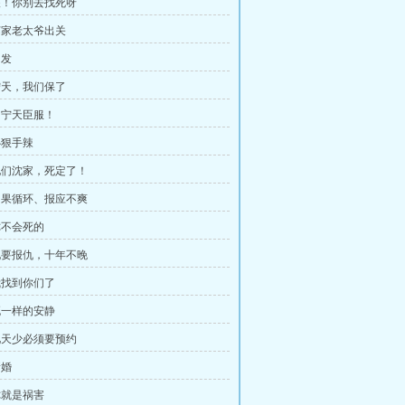
 喂！你别去找死呀
 苏家老太爷出关
出发
 宁天，我们保了
 向宁天臣服！
心狠手辣
 他们沈家，死定了！
 因果循环、报应不爽
 你不会死的
 她要报仇，十年不晚
 我找到你们了
 死一样的安静
 见天少必须要预约
新婚
 你就是祸害