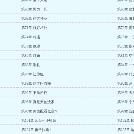
第62章 金宇大厦
第63章 
第65章 阿力，死！
第66章 
第68章 何方神圣
第69章 
第71章 好好相处
第72章 
第74章 相遇
第75章 
第77章 绝望
第78章 臣
第80章 订婚
第81章 
第83章 唱礼
第84章 
第86章 让你红
第87章 
第89章 这才叫恐怖
第90章 
第92章 不负所托
第93章 
第95章 真是天佑沈家
第96章 
第98章 你也配看低我？
第99章 沈
第101章 师母和小师妹
第102章
第104章 傻子快跑！
第105章