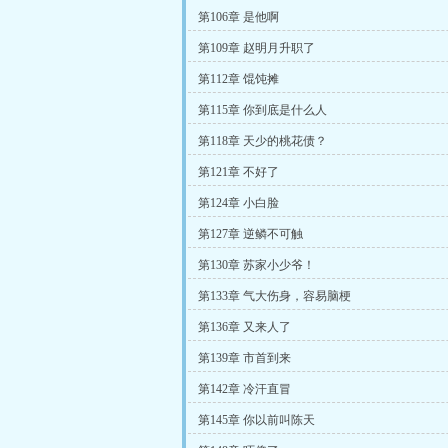
第106章 是他啊
第109章 赵明月升职了
第112章 馄饨摊
第115章 你到底是什么人
第118章 天少的桃花债？
第121章 不好了
第124章 小白脸
第127章 逆鳞不可触
第130章 苏家小少爷！
第133章 气大伤身，容易脑梗
第136章 又来人了
第139章 市首到来
第142章 冷汗直冒
第145章 你以前叫陈天