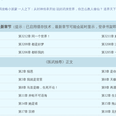
局攻略小派蒙
一人之下：从封神传承开始
说好武侠世界，你怎么教人修仙？
道界天
最新章节
（提示：已启用缓存技术，最新章节可能会延时显示，登录书架
第3212章 同一个世界！
第3211章
第3209章 都是好梦
第3208章
第3206章 都听我的
第3205
《医武独尊》正文
第2章 报恩
第3章 是
第5章 我就是背景
第6章 天
第8章 马首是瞻，生死不论！
第9章 再
第11章 井蛙不可语海
第12章 生
第14章 她是谁
第15章 拖
第17章 宗师
第18章 