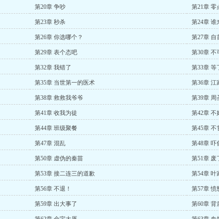
第20章 争吵
第21章 零
第23章 秒杀
第24章 
第26章 你选哪个？
第27章 自
第29章 表个态吧
第30章 
第32章 我错了
第33章 
第35章 当世第一的医术
第36章 
第38章 救救我爷爷
第39章 周
第41章 收我为徒
第42章 
第44章 班级聚餐
第45章 不
第47章 混乱
第48章 
第50章 虚伪的秦苗
第51章 废
第53章 接二连三的道歉
第54章 叶
第56章 不退！
第57章 
第59章 出大事了
第60章 