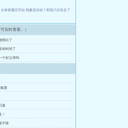
下
从将夜魔宗开始
我爹是崇祯？那我只好造反了
即可实时查看。）
 她明白了
 没有时间了
章 一个好父亲吗
你
极集团
遇
日宴
走！
见怪不怪