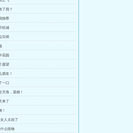
血煞之气
他救了我？
唯我独尊
离开杭城
一位宗师
服
空中花园
一个愿望
什么朋友！
亲了一口
去往天海，退婚！
宁天来了
婉！
 这女人太凶了
 这什么怪物