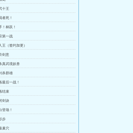
神武十王
挡我者死！
高手！林跃！
入宗第一战
新人王（签约加更）
一阶剑意
斩杀真武境妖兽
一剑杀群雄
试炼最后一战！
试炼结束
龙河剑诀
林白登场！
影步
爆猿巢穴