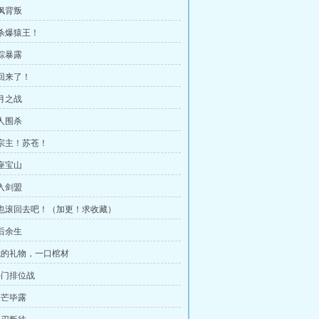
黄枫背叛
斩杀爆猿王！
行踪暴露
我回来了！
三月之战
百人围杀
少宗主！苏苍！
九座宝山
加入剑盟
你也滚回去吧！（加更！求收藏）
劫后余生
 我的礼物，一口棺材
 外门排位战
锋芒毕露