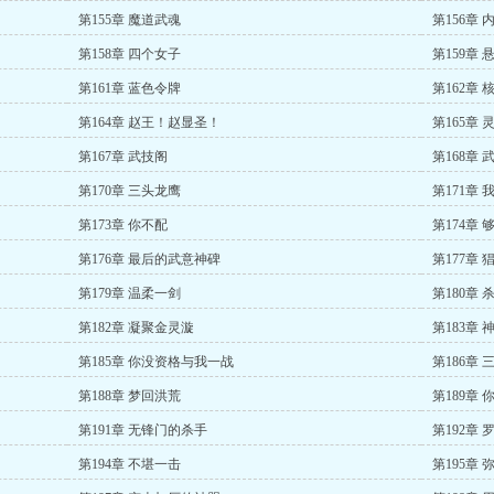
第155章 魔道武魂
第156章
第158章 四个女子
第159章
第161章 蓝色令牌
第162章
第164章 赵王！赵显圣！
第165章 
第167章 武技阁
第168章
第170章 三头龙鹰
第171章
第173章 你不配
第174章 
第176章 最后的武意神碑
第177章
第179章 温柔一剑
第180章 
第182章 凝聚金灵漩
第183章 
第185章 你没资格与我一战
第186章
第188章 梦回洪荒
第189章
第191章 无锋门的杀手
第192章 
第194章 不堪一击
第195章 