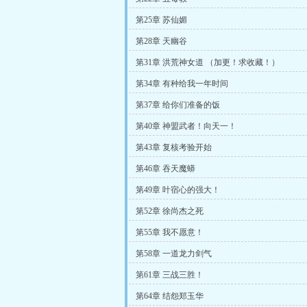
第25章 苏仙媚
第28章 天幽谷
第31章 洪荒神女道 （加更！求收藏！）
第34章 有种给我一年时间
第37章 给你们准备的饭
第40章 神盟武者！向天一！
第43章 复核考验开始
第46章 吞天魔蟒
第49章 叶宿心的强大！
第52章 徐尚杰之死
第55章 我不愿意！
第58章 一道龙力剑气
第61章 三战三胜！
第64章 结怨郑玉华