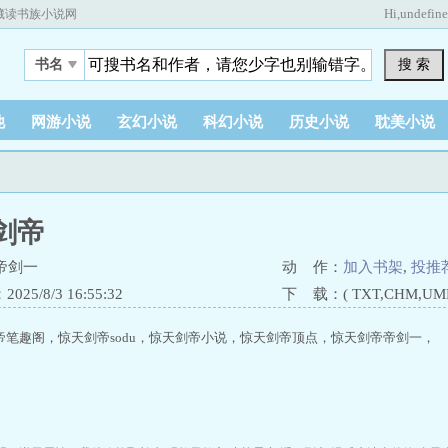
Hi,
undefin
藏读书族小说网
搜 索
书名
他
网游小说
玄幻小说
科幻小说
历史小说
耽美小说
剑帝
帝剑一
动 作：
加入书架
,
投推
25/8/3 16:55:32
下 载：( TXT,CHM,UMD,
帝笔趣阁，惊天剑帝sodu，惊天剑帝小说，惊天剑帝顶点，惊天剑帝帝剑一，