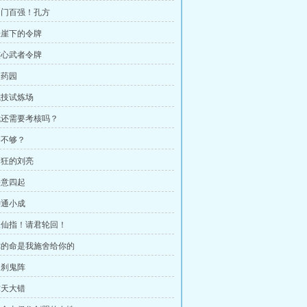
 内门百强！孔方
 悬崖下的令牌
 核心武者令牌
灵药园
 武技试炼场
 我还需要考核吗？
够不够？
 猖狂的刘亮
杀意四起
神通小成
 三仙指！请君轮回！
 你的命是我施舍给你的
罗刹鬼阵
弥天大错