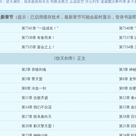
明：逆天属性，我杀敌捡取长生
明教圣教主
止战星空
浮云列车
漫威魔法事件簿
多子
最新章节
（提示：已启用缓存技术，最新章节可能会延时显示，登录书架
第7541章 “一战成名！”
第7540章
第7538章 有备而来！
第7537章
第7535章 宴会之上！
第7534
《惊天剑帝》正文
第2章 吞噬剑魂
第3章 神
第5章 擎天盟
第6章 龙
第8章 冷血一剑
第9章 你
第11章 击败齐盛
第12章 
第14章 我们不合适
第15章 
第17章 斩杀秦向天
第18章 
第20章 剿灭擎天盟！
第21章 回
第23章 神秘少年
第24章 叶