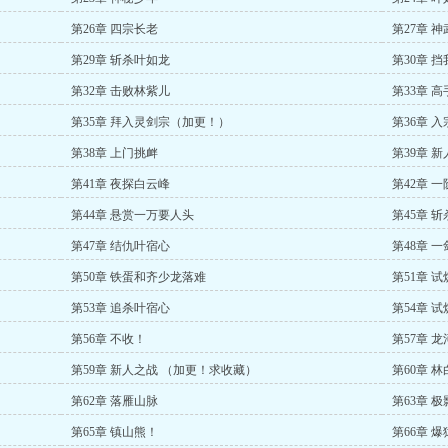
第26章 四宗长老
第27章 
第29章 斩杀叶如龙
第30章 
第32章 击败林紫儿
第33章 
第35章 拜入灵剑宗（加更！）
第36章 
第38章 上门挑衅
第39章 
第41章 夜探白云峰
第42章 
第44章 悬赏一万要人头
第45章 
第47章 结仇叶宿心
第48章 
第50章 铁蛋和齐少龙落难
第51章 
第53章 追杀叶宿心
第54章 
第56章 不收！
第57章 
第59章 新人之战 （加更！求收藏）
第60章 
第62章 落雁山脉
第63章 极
第65章 镇山熊！
第66章 