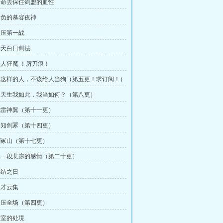
 用命去保住剑盟的血性
 自负的慕容夜神
 碾压第一战
 青天白日剑法
 杀人狂魔 ！厉刀痕！
 你这样的人，不该给人当狗（第五更！求订阅！）
 上天生我如此，我当如何？（第八更）
 风雷神翼（第十一更）
 得知剑冢（第十四更）
 剑冢山（第十七更）
 那一段悲凉的感情（第二十更）
集结之日
天才云集
 力压全场（第四更）
 皇室的处境