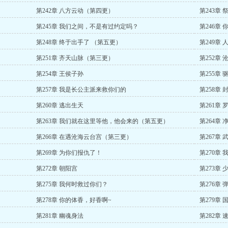
第242章 八方云动（第四更）
第243章
第245章 我们之间，不是有过约定吗？
第246章
第248章 终于出手了 （第五更）
第249章 
第251章 齐天山脉（第三更）
第252章
第254章 王侯子孙
第255章 
第257章 我是长公主派来救你们的
第258章
第260章 逃出生天
第261章
第263章 我们就在这里等他，他会来的（第五更）
第264章
第266章 在遇沧海云台宫（第三更）
第267章
第269章 为你们报仇了！
第270章
第272章 朝阳宫
第273章
第275章 我何时救过你们？
第276章
第278章 你的体香，好香啊~
第279章
第281章 幽魂身法
第282章