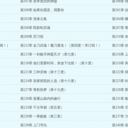
第197章 变本加厉的神盟
第198章
第200章 如果你愿意，我娶你
第201章
第203章 强者云集
第204章
第206章 暗影蛇武魂
第207章
第209章 厉刀痕
第210章
订阅！）
第212章 金刀武魂！魔刀屠龙！（第四更！求订阅！）
第213章
第215章 一剑败尽神盟天才（第七更）
第216章
第218章 他们需要时间，来放下仇恨！（第十更）
第219章
第221章 三种灵物（第十三更）
第222章
第224章 皇家猎苑的人选（第十六更）
第225章
第227章 青歌惊梦（第十九更）
第228章
第230章 落雁山脉内的修行
第231章 
第233章 千古帝都（第五更）
第234章 
第236章 一掌败敌（第三更）
第237章
第239章 上门寻仇
第240章