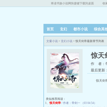
将读书族小说网快捷键下载到桌面
收
首页
玄幻
都市小说
综合其
文窗小说
>
玄幻小说
> 惊天剑帝最新章节列表
惊天
作 者：
最后更新：20
惊天剑
类似推荐阅读：
1、
惊天剑帝
/ 作者：帝剑一 （03 04:54）