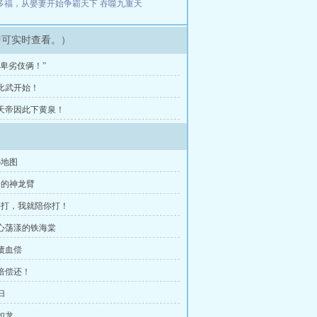
多福，从娶妻开始争霸天下
吞噬九重天
即可实时查看。）
 “卑劣伎俩！”
 比武开始！
章 天帝因此下黄泉！
秘地图
帝的神龙臂
要打，我就陪你打！
春心荡漾的铁海棠
血债血偿
百倍偿还！
归
如龙