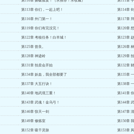
第110章 撕破脸皮！（求推荐！求收藏）
第111章 
第113章 你们，一起上吧！
第114章
第116章 外门第一！
第117章
第119章 你们有完没完！
第120章
第122章 考核任务！白羊城！
第123章
第125章 曾良。
第126章 
第128章 神迹岭
第129章 
第131章 拍卖会开始
第132章 
第134章 妖血，我全部都要了
第135章
第137章 大五行诀！
第138章
第140章 地武境三重！
第141章
第143章 武魂！金乌弓！
第144章 
第146章 惊天一剑
第147章
第149章 修炼室
第150章
第152章 吸干灵脉
第153章