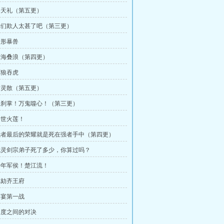
 祭天礼（第五更）
 你们欺人太甚了吧（第三更）
人形暴兽
 沧海叠浪（第四更）
驱狼吞虎
 封灵散（第五更）
 罗刹掌！万鬼噬心！（第三更）
 净世火莲！
 武者最后的荣耀就是死在强者手中（第四更）
 我灵剑宗弟子死了多少，你算过吗？
 少年军侯！楚江流！
 弹劾齐王府
 国宴第一战
 速度之间的对决