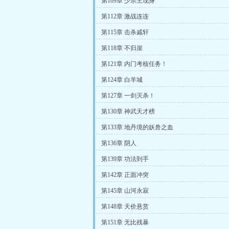
第109章 少宗主现身
第112章 激战连连
第115章 击杀戚轩
第118章 不归崖
第121章 内门考核任务！
第124章 白羊城
第127章 一剑灭杀！
第130章 神武天才榜
第133章 地丹境的妖兽之血
第136章 阴人
第139章 功法到手
第142章 正面冲突
第145章 山河永寂
第148章 天价悬赏
第151章 无比残暴