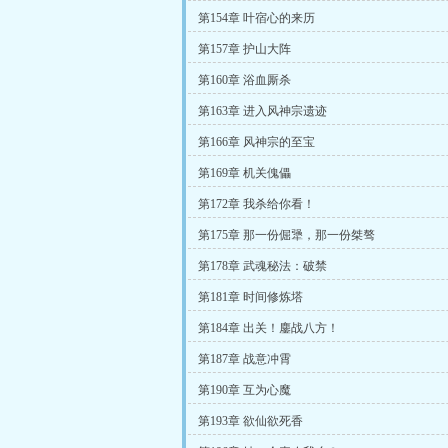
第154章 叶宿心的来历
第157章 护山大阵
第160章 浴血厮杀
第163章 进入风神宗遗迹
第166章 风神宗的至宝
第169章 机关傀儡
第172章 我杀给你看！
第175章 那一份倔犟，那一份桀骜
第178章 武魂秘法：破禁
第181章 时间修炼塔
第184章 出关！鏖战八方！
第187章 战意冲霄
第190章 互为心魔
第193章 欲仙欲死香