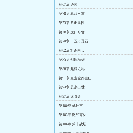
第67章 遇袭
第70章 真武三重
第73章 杀出重围
第76章 虎口夺食
第79章 十五万灵石
第82章 斩杀向天一！
第85章 剑斩群雄
第88章 起源之地
第91章 盗走全部宝山
第94章 灵泉出世
第97章 龙骨金
第100章 战神宫
第103章 激战齐林
第106章 第十战场！