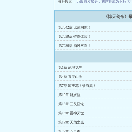
推荐阅读：
万般特质加身，我终将成为不朽
大
《惊天剑帝》
第7542章 比武间隙！
第7539章 特殊体质！
第7536章 酒过三巡！
第1章 武魂觉醒
第4章 青灵山脉
第7章 霸王花！铁海棠！
第10章 斩妖盟
第13章 三头怪蛇
第16章 雷神灭世
第19章 天劫之威
第22章 五毒教