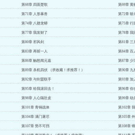
第68章 四面楚歌
第69章 
第71章 人形暴兽
第72章 
第74章 八翅龙蟒
第75章 
第77章 我发财了
第78章 
第80章 邪风剑
第81章 
第83章 再斩一人
第84章 
第86章 触怒闻元嘉
第87章 
第89章 杀机四伏 （求收藏！求推荐！）
第90章 
第92章 与剑盟联手
第93章 
第95章 给我滚回去！
第96章 
第98章 人心隔肚皮
第99章 
第101章 青铜战体
第102章
第104章 满门屠尽
第105章
第107章 势不可挡
第108章 