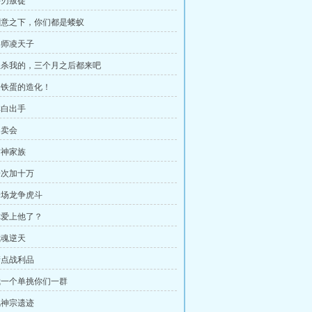
手刃叛徒
 剑意之下，你们都是蝼蚁
 拜师凌天子
 想杀我的，三个月之后都来吧
 赵铁蛋的造化！
林白出手
拍卖会
财神家族
 一次加十万
 一场龙争虎斗
 你爱上他了？
武魂逆天
 清点战利品
 我一个单挑你们一群
 风神宗遗迹