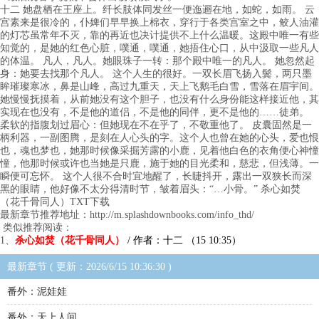
十二 她盘栖在王座上。纤长肢体同发丝一便迤逦在地，如蛇，如雨。 云
宫素来是很冷的，仆婢们早早换上棉衣，穿行于各类宫室之中，鲛人油灌
的灯芯虽常年不灭，靠的再近也决计提供不上什么温暖。这殿中唯一有些
知觉的，是她的红色心脏，噗通，噗通，她捂住心口，从中汲取一些凡人
的体温。 凡人，凡人。她眼珠子一转：那个殿中唯一的凡人。 她忽然起
身：她要去找那个凡人。 这个人生的很好。一双长眉飞扬入鬓，两只墨
眸璀璨寒冰，鼻是山峰，高过九重天，天上飞鹅毛白雪，雪落在眉宇间。
她慢慢抚摸着，从前她没有这个胆子，也没有什么身份能这样接近他，其
实现在也没有，不是他的道侣，不是他的同伴，更不是他的……徒弟。
柔软的指腹划过眉心：但她现在不在乎了，不敬重他了。 皮囊固然是一
柄利器，一副图腾，是刻在人心头的字。这个人也曾在她的心头，爱也恨
也，魂也梦也，她那时候像采掘芳露的小鹿，见着他白色的衣角便心神憧
憧，他那时候或许也当她是只鹿，施于她的目光柔和，慈悲，但浅薄。一
瞬便可忘怀。 这个人很不合时宜地醒了，长睫抖开，露出一双狭长而深
黑的眼睛，他好像不太分得清时节，皱着眉头：“…小骨。” 杀心如焚
（花千骨同人）TXT下载
最新章节推荐地址：http://m.splashdownbooks.com/info_thd/
类似推荐阅读：
1、
杀心如焚（花千骨同人）
/ 作者：十二 （15 10:35）
最新章节 ( 更新：2026/6/15 10:36:30 )
番外：泥娃娃
番外：天上人间