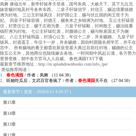
凤舞 康福元年，新帝轩辕孝天登基，国号朱凤，大赦天下。其下九位兄
妹皆赐封地及封号各奔东西。 二皇子轩辕信宇，封信王，赐边境重镇德
洲为封地。 三公主轩辕凤仪，封护国公主，赐与伏丘国的闲王世子为
妃。 四皇子轩辕容德，封德王，赐鱼米之乡锦洲为封地。 五公主轩辕容
仪，封贤仪公主，赐于左相为妻。 六皇子轩辕毅，封闲散王，赐治练重
镇盱洲为封地。 七公主轩辕红裳，封颜德公主，赐与秋泉国太子为侧
妃。 八公主轩辕雨蕊，封清心公主，年仅十二岁，并未赐婚。 九皇子轩
辕风，封逍遥王，年仅十一岁，并未赐婚，因幼时跟随名师学艺，并不在
宫中。 所有赐地的番王都需在新皇登基大典过后前往封地，赐婚的公主
除五公主外，其他两位也陆续嫁去各地。一时间朝中风起云涌，各方势力
更替变换，朝中各方官马人人自威。 春色满园TXT下载
最新章节推荐地址：http://m.splashdownbooks.com/info_tpe/
类似推荐阅读：
1、
春色满园
/ 作者：凤舞 （11 04:38）
2、
听她吃瓜后，文武百官卷疯了 / 作者：
春色满园
关不在 （27 04:50）
最新章节 ( 更新：2026/6/11 4:39:37 )
第15章
第14章
第13章
第12章