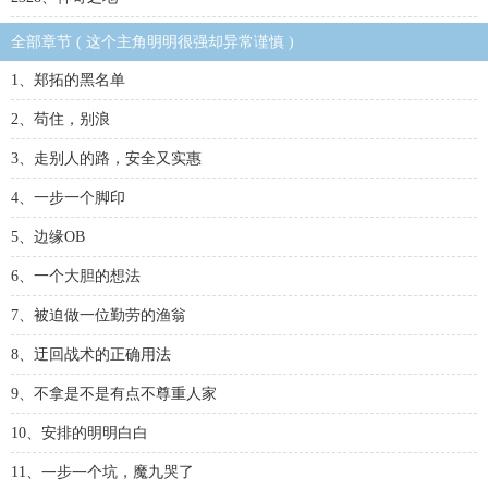
全部章节 ( 这个主角明明很强却异常谨慎 )
1、郑拓的黑名单
2、苟住，别浪
3、走别人的路，安全又实惠
4、一步一个脚印
5、边缘OB
6、一个大胆的想法
7、被迫做一位勤劳的渔翁
8、迂回战术的正确用法
9、不拿是不是有点不尊重人家
10、安排的明明白白
11、一步一个坑，魔九哭了