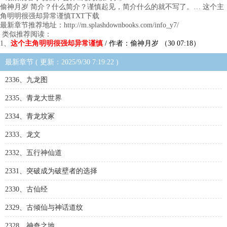
偷神月岁 简介？什么简介？谨慎起见，简介什么的就不写了。… 这个主
角明明很强却异常谨慎TXT下载
最新章节推荐地址：http://m.splashdownbooks.com/info_y7/
类似推荐阅读：
1、
这个主角明明很强却异常谨慎
/ 作者：偷神月岁 （30 07:18）
最新章节 ( 更新：2025/9/30 7:19:22 )
2336、九龙图
2335、青龙大世界
2334、青龙坟冢
2333、龙文
2332、五行神仙道
2331、突破成为破壁者的选择
2330、古仙经
2329、古倾仙与神话道纹
2328、神奇之地