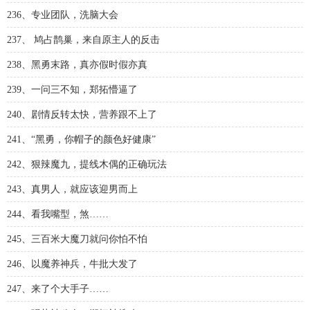
236、专业团队，洗脑大会
237、 鸠占鹊巢，来自原主人的反击
238、黑勇末路，真亦假时假亦真
239、一问三不知，郑拓懵逼了
240、剧情反转太快，营养跟不上了
241、“黑勇，你帽子的颜色好健康”
242、狠辣魔九，提线木偶的正确玩法
243、真男人，就应该迎男而上
244、看我嘴型，煞……
245、三百米大魔刀就问你怕不怕
246、以魔养神兵，牛批大发了
247、来了个大手子……