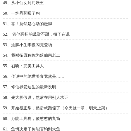
49、从小仙女到污妖王
50、一炉丹药喂了狗
51、靠！竟然是心动的赶脚
52、 管他强扭的瓜甜不甜，扭了在说
53、油腻小生李俊闪亮登场
54、我郑拓愿称你为落仙宗老二
55、召唤：完美工具人
56、传说中的绝世美食竟然是……
57、修仙界爱迪生的最新发明
58、先大胆假设，然后在用别人求证
59、开始很正常，然后就跑偏了（今天就一章，明天上架）
60、万能工具狗，傻憨憨的九筒
61、鱼饵决定了你能否钓到大鱼