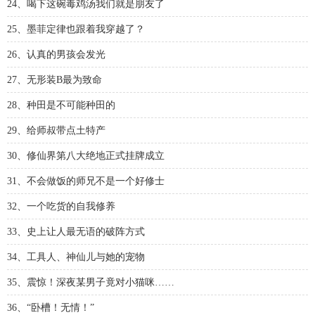
24、喝下这碗毒鸡汤我们就是朋友了
25、墨菲定律也跟着我穿越了？
26、认真的男孩会发光
27、无形装B最为致命
28、种田是不可能种田的
29、给师叔带点土特产
30、修仙界第八大绝地正式挂牌成立
31、不会做饭的师兄不是一个好修士
32、一个吃货的自我修养
33、史上让人最无语的破阵方式
34、工具人、神仙儿与她的宠物
35、震惊！深夜某男子竟对小猫咪……
36、“卧槽！无情！”