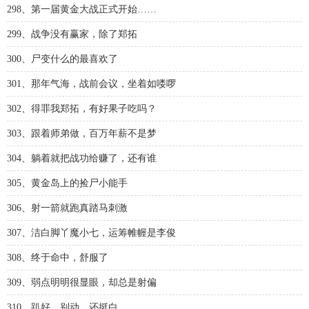
298、第一届黄金大战正式开始……
299、战争没有赢家，除了郑拓
300、尸变什么的最喜欢了
301、那年气海，战前会议，坐着如喽啰
302、得罪我郑拓，有好果子吃吗？
303、跟着师弟做，百万年薪不是梦
304、躺着就把战功给赚了，还有谁
305、黄金岛上的捡尸小能手
306、射一箭就跑真踏马刺激
307、洁白脚丫魔小七，运筹帷幄是李俊
308、终于命中，舒服了
309、弱点明明很显眼，却总是射偏
310、趴好，别动，还挺白