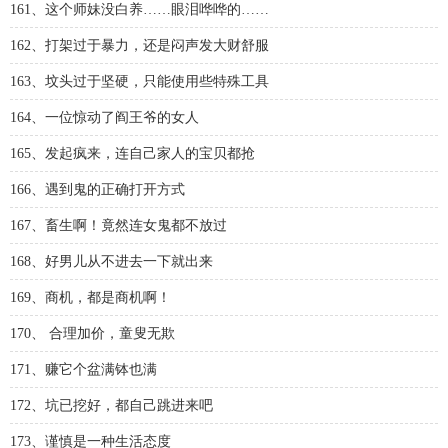
161、这个师妹没白养……眼泪哗哗的……
162、打架过于暴力，还是闷声发大财舒服
163、坟头过于坚硬，只能使用些特殊工具
164、一位惊动了阎王爷的女人
165、发起疯来，连自己家人的宝贝都抢
166、遇到鬼的正确打开方式
167、畜生啊！竟然连女鬼都不放过
168、好男儿从不进去一下就出来
169、商机，都是商机啊！
170、 合理加价，童叟无欺
171、赚它个盆满钵也满
172、坑已挖好，都自己跳进来吧
173、谨慎是一种生活态度