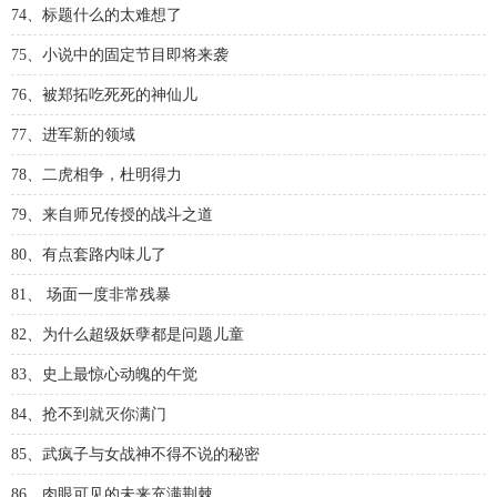
74、标题什么的太难想了
75、小说中的固定节目即将来袭
76、被郑拓吃死死的神仙儿
77、进军新的领域
78、二虎相争，杜明得力
79、来自师兄传授的战斗之道
80、有点套路内味儿了
81、 场面一度非常残暴
82、为什么超级妖孽都是问题儿童
83、史上最惊心动魄的午觉
84、抢不到就灭你满门
85、武疯子与女战神不得不说的秘密
86、肉眼可见的未来充满荆棘