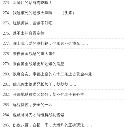
273、听师姐的话有肉吃哦！
274、我这该死的超级天赋啊……（头疼）
275、红娘师叔，酱紫不好吧
276、逃不出的真香定律
277、踩上我心爱的彩虹轮，他永远不会撞车……
278、来自黄金战场的重大事件
279、来自黄金战场更加劲爆的消息
280、以麻会友、帝都上空的八十二条上古黄金神龙
281、仙儿你太给师兄长脸了，鹅鹅鹅……
282、开局地狱难度又如何，架不住老子有外挂
283、远程操控，安全的一匹
284、也就补补刀才能维持战功酱紫
285、伤敌八百，自损一千，大爆炸的正确玩法……