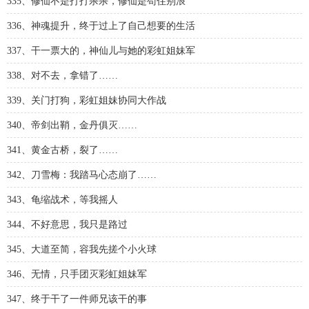
335、修仙不是打打杀杀，修仙是苟住别浪
336、神魂提升，终于过上了自己想要的生活
337、干一票大的，神仙儿与她的彩虹姐妹军
338、对不去，拿错了……
339、关门打狗，彩虹姐妹协同大作战
340、帝剑出鞘，金丹俱灭……
341、黄金古桥，裂了……
342、刀雪梅：我踏马心态崩了……
343、龟缩战术，等我摇人
344、不好意思，我只是路过
345、大道至简，容我先搓个小火球
346、无情，只手团灭彩虹姐妹军
347、终于干了一件师兄该干的事