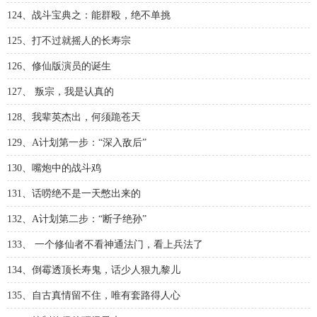
124、战斗宝典之：能群殴，绝不单挑
125、打不过就摇人的长寿宗
126、修仙版演员的诞生
127、 叛宗，我是认真的
128、我辈英杰出，何须跪苍天
129、A计划第一步：“深入敌后”
130、嘴炮中的战斗鸡
131、话唠绝不是一天憋出来的
132、A计划第二步：“断子绝孙”
133、 一个修仙者不看神通法门，看上兵法了
134、倒霉透顶长寿鬼，话少人狠九黎儿
135、自古真情留不住，唯有套路得人心