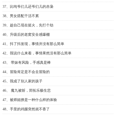
37、比纯爷们儿还爷们儿的赤枭
38、男女搭配干活不累
39、趁自己现在挺火，先打个劫
40、升级后的老窝安全感爆棚
41、抖了抖发现，事情并没有那么简单
42、我说什么来着，事情果然没有那么简单
43、 带妹有风险，手感真是棒
44、冒险肯定是不会去冒险的
45、我成了别人家的孩子
46、 魔九被斩，郑拓乐极生悲
47、被师姐撩是一种什么样的体验
48、手里的鸡腿突然就不香了