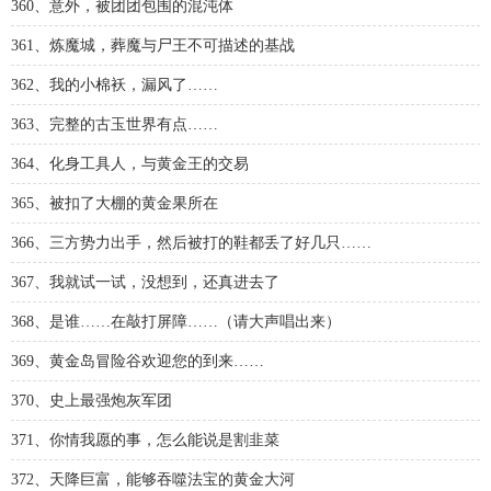
360、意外，被团团包围的混沌体
361、炼魔城，葬魔与尸王不可描述的基战
362、我的小棉袄，漏风了……
363、完整的古玉世界有点……
364、化身工具人，与黄金王的交易
365、被扣了大棚的黄金果所在
366、三方势力出手，然后被打的鞋都丢了好几只……
367、我就试一试，没想到，还真进去了
368、是谁……在敲打屏障……（请大声唱出来）
369、黄金岛冒险谷欢迎您的到来……
370、史上最强炮灰军团
371、你情我愿的事，怎么能说是割韭菜
372、天降巨富，能够吞噬法宝的黄金大河