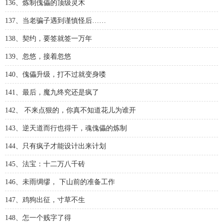
136、炼制傀儡的顶级灵木
137、当老骗子遇到谨慎怪后……
138、契约，要签就签一万年
139、忽悠，接着忽悠
140、傀儡升级，打不过就变身喽
141、最后，魔九终究还是疯了
142、 不来点狠的，你真不知道花儿为谁开
143、逆天道而行也得干，魂傀儡的炼制
144、只有疯子才能设计出来计划
145、法宝：十二万八千砖
146、未雨绸缪， 下山前的准备工作
147、鸡狗出征，寸草不生
148、怎一个贱字了得