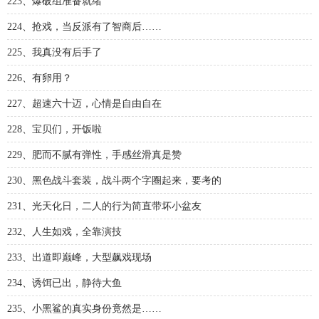
223、爆破组准备就绪
224、抢戏，当反派有了智商后……
225、我真没有后手了
226、有卵用？
227、超速六十迈，心情是自由自在
228、宝贝们，开饭啦
229、肥而不腻有弹性，手感丝滑真是赞
230、黑色战斗套装，战斗两个字圈起来，要考的
231、光天化日，二人的行为简直带坏小盆友
232、人生如戏，全靠演技
233、出道即巅峰，大型飙戏现场
234、诱饵已出，静待大鱼
235、小黑鲨的真实身份竟然是……