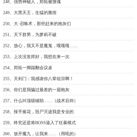
248、强势神秘人，郑拓被搜魂
249、大黑天王，生猛的雅痞
250、大·召唤术，那些赶来的炮灰们
251、天下群男，为萝莉不破
252、放心，我又不是魔鬼，嘎嘎嘎……
253、上次没发挥好，我想在来一次
254、郑拓一脚踹翻会议桌
255、天剑门：我感谢你八辈祖宗啊！
256、你们是我骗过最差的一届炮灰
257、什么叫顶级辅助……（战术后仰）
258、辣手摧花，毁尸灭迹我是专业的
259、终究还是将BOSS逼入了狂暴模式
260、放开魔九，让我来……（用吼的）