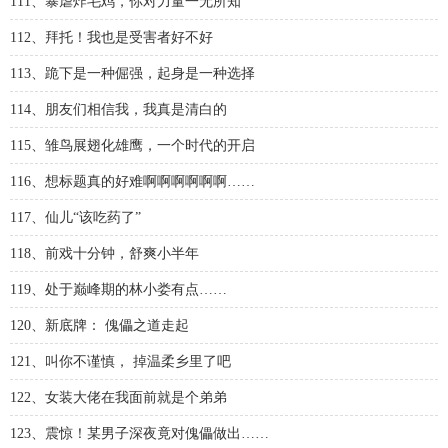
111、暴虐炸毛鸡，你对力量一无所知
112、拜托！我也是受害者好不好
113、跪下是一种倔强，起身是一种选择
114、朋友们相信我，我真是清白的
115、雏鸟展翅化雄鹰，一个时代的开启
116、想标题真的好难啊啊啊啊啊啊……
117、仙儿“该吃药了”
118、前戏十分钟，舒爽小半年
119、处于巅峰期的林小娄有点……
120、新底牌： 傀儡之道走起
121、叫你不谨慎， 掉温柔乡里了吧
122、女装大佬在我面前就是个弟弟
123、震惊！某男子深夜竟对傀儡做出……