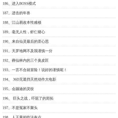
186、进入BOSS模式
187、进击的年兽
188、江山易改本性难移
189、毫无人性，虾仁猪心
190、来自仙灵最后的歪心思
191、天罗地网不及我谨慎一分
192、葬仙林内的三个臭皮匠
193、一言不合就冒险！说好的谨慎呢！
194、 36D无遮挡天然动作大电影
195、会蹦迪的灵纹
196、 巨头之战，吓屁了的郑拓
197、不是冤家不聚头
198、人王果的吃法有点……