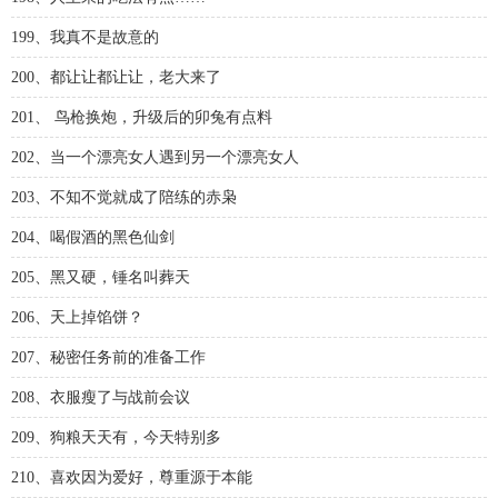
199、我真不是故意的
200、都让让都让让，老大来了
201、 鸟枪换炮，升级后的卯兔有点料
202、当一个漂亮女人遇到另一个漂亮女人
203、不知不觉就成了陪练的赤枭
204、喝假酒的黑色仙剑
205、黑又硬，锤名叫葬天
206、天上掉馅饼？
207、秘密任务前的准备工作
208、衣服瘦了与战前会议
209、狗粮天天有，今天特别多
210、喜欢因为爱好，尊重源于本能