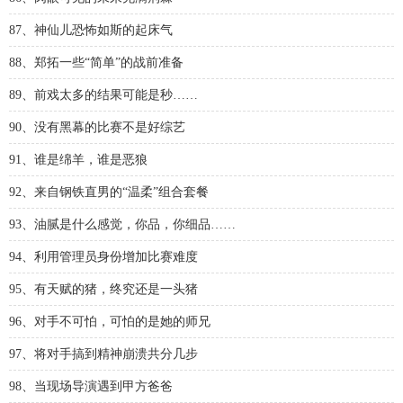
87、神仙儿恐怖如斯的起床气
88、郑拓一些“简单”的战前准备
89、前戏太多的结果可能是秒……
90、没有黑幕的比赛不是好综艺
91、谁是绵羊，谁是恶狼
92、来自钢铁直男的“温柔”组合套餐
93、油腻是什么感觉，你品，你细品……
94、利用管理员身份增加比赛难度
95、有天赋的猪，终究还是一头猪
96、对手不可怕，可怕的是她的师兄
97、将对手搞到精神崩溃共分几步
98、当现场导演遇到甲方爸爸