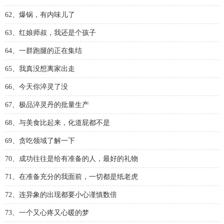
62、爆锅，有内味儿了
63、红娘师叔，我还是个孩子
64、一群跑腿的正在集结
65、我真没想离家出走
66、今天你淬灵了没
67、极品淬灵丹的批量生产
68、与美食比起来，化道屁都不是
69、贪吃领域了解一下
70、成功往往是给有准备的人，最好的礼物
71、在准备充分的我面前，一切都是纸老虎
72、连异象的出现都要小心谨慎数倍
73、一个又心疼又心暖的梦