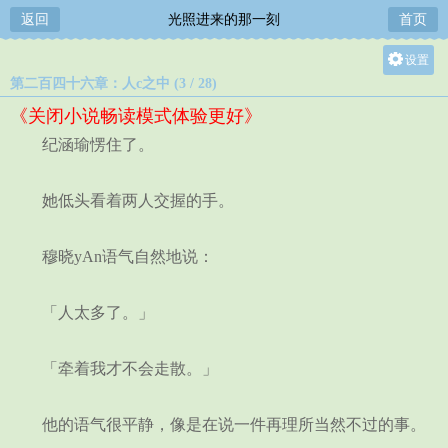
返回
光照进来的那一刻
首页
设置
第二百四十六章：人c之中 (3 / 28)
关灯
《关闭小说畅读模式体验更好》
大
纪涵瑜愣住了。
中
小
她低头看着两人交握的手。
穆晓yAn语气自然地说：
「人太多了。」
「牵着我才不会走散。」
他的语气很平静，像是在说一件再理所当然不过的事。