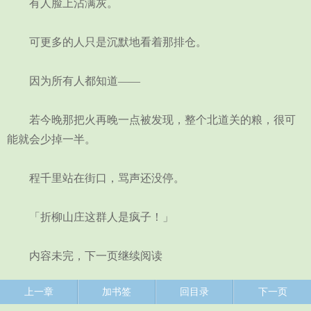
有人脸上沾满灰。
可更多的人只是沉默地看着那排仓。
因为所有人都知道——
若今晚那把火再晚一点被发现，整个北道关的粮，很可
能就会少掉一半。
程千里站在街口，骂声还没停。
「折柳山庄这群人是疯子！」
内容未完，下一页继续阅读
上一章
加书签
回目录
下一页