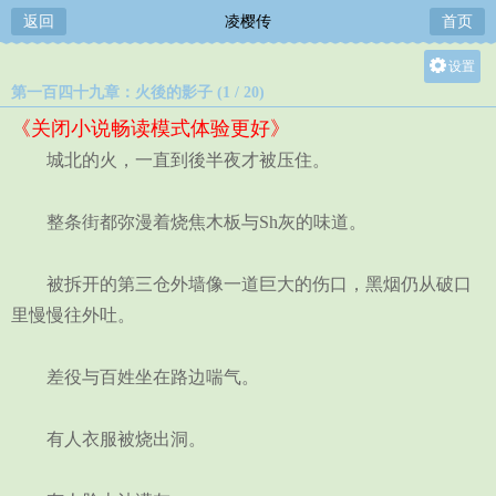
返回
凌樱传
首页
设置
第一百四十九章：火後的影子 (1 / 20)
关灯
《关闭小说畅读模式体验更好》
大
城北的火，一直到後半夜才被压住。
中
小
整条街都弥漫着烧焦木板与Sh灰的味道。
被拆开的第三仓外墙像一道巨大的伤口，黑烟仍从破口
里慢慢往外吐。
差役与百姓坐在路边喘气。
有人衣服被烧出洞。