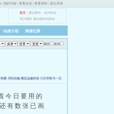
ed
我的书架
|
查看短信
|
查看资料
|
退出登录
留言：
通过邮件
、
站内短信
积分规则
解决跳到别的站
仙侠小说
阅读记录
翻页
夜间
星奇蹟–消失的她
靠近边缘的你
六日夺取与一日安息
查无此人的恋人
【伞修橙】圆梦
着今日要用的
，还有数张已画