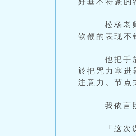
好基本符篆的
松杨老师把
软鞭的表现不
他把手放在
於把咒力塞进
注意力、节点
我依言照做
「这次课程