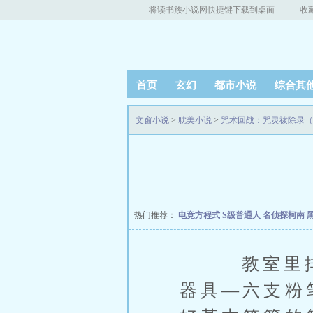
将读书族小说网快捷键下载到桌面
收
首页
玄幻
都市小说
综合其
文窗小说
>
耽美小说
>
咒术回战：咒灵祓除录（
热门推荐：
电竞方程式
S级普通人
名侦探柯南 
教室里排着
器具—六支粉