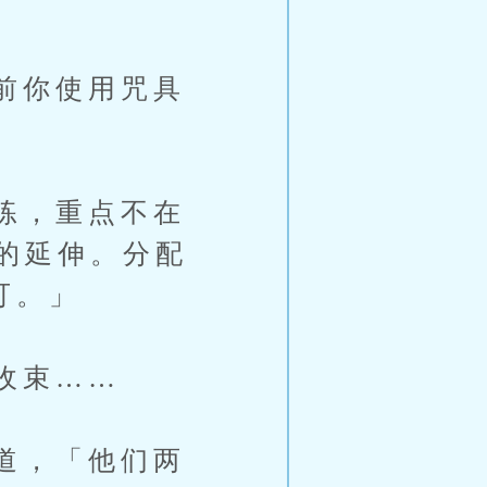
前你使用咒具
练，重点不在
的延伸。分配
可。」
收束……
道，「他们两