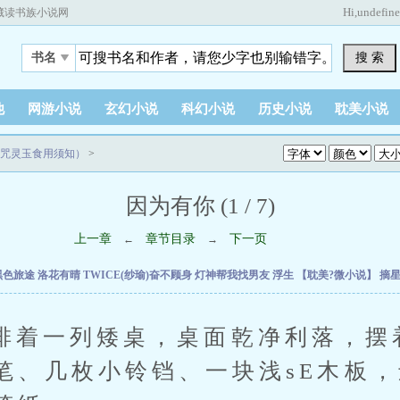
Hi,
undefin
藏读书族小说网
搜 索
书名
他
网游小说
玄幻小说
科幻小说
历史小说
耽美小说
咒灵玉食用须知）
>
因为有你 (1 / 7)
上一章
章节目录
下一页
←
→
黑色旅途
洛花有晴
TWICE(纱瑜)奋不顾身
灯神帮我找男友
浮生
【耽美?微小说】
摘
一列矮桌，桌面乾净利落，摆
笔、几枚小铃铛、一块浅sE木板