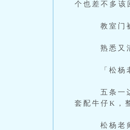
个也差不多该
教室门被
熟悉又清亮
「松杨老师
五条一边喊
套配牛仔K，
松杨老师抬