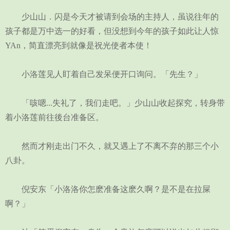
少山山．闪是今天才被请到会场的主持人，虽说往年的
孩子都是万中选一的好看，但没想到今年的孩子如此让人惊
YAn，简直漂亮到就像是祝光使者本使！
小洛莲见人盯着自己发呆便开口询问。「先生？」
「咳嗯...失礼了，我们走吧。」少山山收起探究，转身带
着小洛莲前往後台准备区。
然而才刚走出门不久，就又遇上了不离不弃的那三个小
八卦。
倪安东「小洛洛你怎麽准备这麽久啊？是不是在拉屎
啊？」