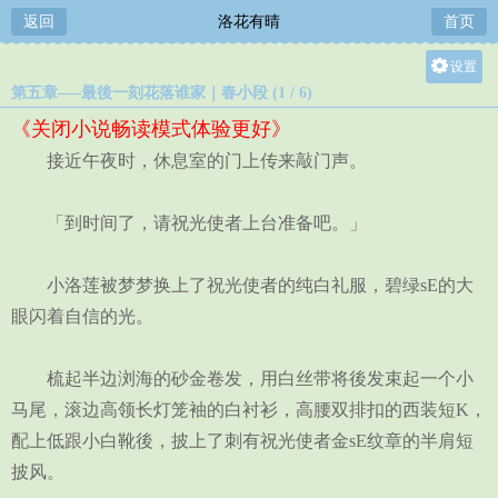
返回
洛花有晴
首页
设置
第五章—–最後一刻花落谁家｜春小段 (1 / 6)
关灯
《关闭小说畅读模式体验更好》
大
接近午夜时，休息室的门上传来敲门声。
中
小
「到时间了，请祝光使者上台准备吧。」
小洛莲被梦梦换上了祝光使者的纯白礼服，碧绿sE的大
眼闪着自信的光。
梳起半边浏海的砂金卷发，用白丝带将後发束起一个小
马尾，滚边高领长灯笼袖的白衬衫，高腰双排扣的西装短K，
配上低跟小白靴後，披上了刺有祝光使者金sE纹章的半肩短
披风。