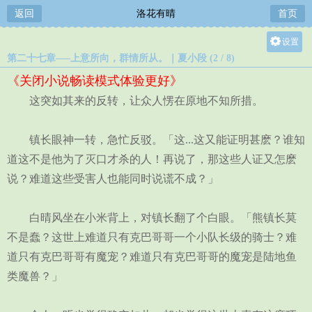
返回
洛花有晴
首页
设置
第二十七章—–上意所向，群情所从。｜夏小段 (2 / 8)
关灯
《关闭小说畅读模式体验更好》
大
这突如其来的反转，让众人愣在原地不知所措。
中
小
镇长眼神一转，急忙反驳。「这...这又能证明甚麽？谁知
道这不是他为了灭口才杀的人！再说了，那这些人证又怎麽
说？难道这些受害人也能同时说谎不成？」
白晴风坐在小米背上，对镇长翻了个白眼。「熊镇长莫
不是蠢？这世上难道只有克巴哥哥一个小队长级的骑士？难
道只有克巴哥哥有魔宠？难道只有克巴哥哥的魔宠是陆地鱼
类魔兽？」