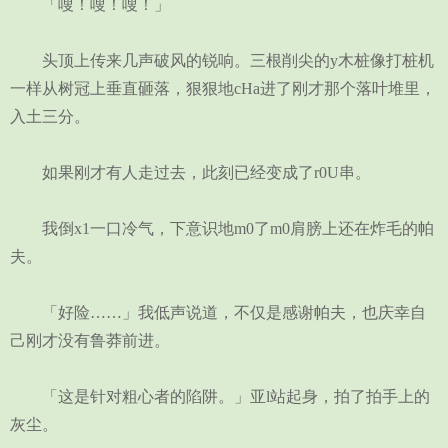
「嗖！嗖！嗖！」
头顶上传来几声破风的锐响。三根削尖的y木桩像打桩机
一样从树冠上垂直砸落，狠狠地cHa进了刚才那个落叶堆里，
入土三分。
如果刚才有人走过去，此刻已经变成了r0U串。
我倒x1一口冷气，下意识地m0了m0肩膀上还在炸毛的帕
夫。
「好险……」我低声说道，不仅是感谢帕夫，也庆幸自
己刚才没有鲁莽前进。
「这是针对粗心者的陷阱。」亚l站起身，拍了拍手上的
灰尘。