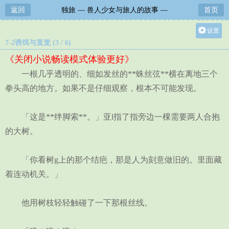
返回
独旅 ― 兽人少女与旅人的故事 ―
首页
设置
7-2诱饵与直觉 (3 / 6)
关灯
《关闭小说畅读模式体验更好》
大
一根几乎透明的、细如发丝的**蛛丝弦**横在离地三个
中
拳头高的地方。如果不是仔细观察，根本不可能发现。
小
「这是**绊脚索**。」亚l指了指旁边一棵需要两人合抱
的大树。
「你看树g上的那个结疤，那是人为刻意做旧的。里面藏
着连动机关。」
他用树枝轻轻触碰了一下那根丝线。