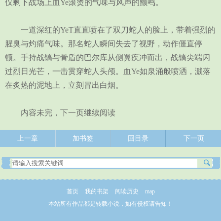
仅剩下战场上血Ye滚烫的气味与风声的颤鸣。
一道深红的YeT直直喷在了双刀蛇人的脸上，带着强烈的
腥臭与灼痛气味。那名蛇人瞬间失去了视野，动作僵直停
顿。手持战镐与骨盾的巴尔库从侧翼疾冲而出，战镐尖端闪
过烈日光芒，一击贯穿蛇人头颅。血Ye如泉涌般喷洒，溅落
在炙热的泥地上，立刻冒出白烟。
内容未完，下一页继续阅读
上一章
加书签
回目录
下一页
首页
我的书架
阅读历史
map
本站所有作品都是转载小说，如有侵权请告知！