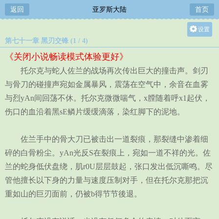
返回
亚罗斯大陆
首页
设置
第七十一章 黑刃交锋 (1 / 4)
关灯
《关闭小说畅读模式体验更好》
大
托尔克与蛇人佐兰的战场再次传出巨大的撞击声。剑刃
中
与骨刀的碰撞声宛如金属暴风，震荡在空气中，余音在血雾
小
与烈yAn间回荡不休。托尔克微微喘气，x膛随着呼x1起伏，
伤口的血沿着黑sE鳞片缓缓滴落，染红脚下的泥地。
佐兰手中的骨大刀已被击出一道裂痕，那裂缝中渗着细
碎的白骨粉尘。yAn光反S在裂痕上，宛如一道不祥的光。佐
兰的蛇身低伏盘绕，肌r0U层层鼓起，张口发出低沉嘶鸣。尽
管他擅长以下身的力量与速度压制对手，但在托尔克那把沉
重如山的巨刃面前，仍被b得节节後退。