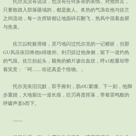
托尔克没有说话，也没有任何多余的表情。对他而言，
只要敢踏入部落疆域的，都是敌人。炙热的气浪在他与佐兰
之间流动，每一次挥斩都让地面碎石翻飞，热风中混着血腥
与焦臭。
佐兰以蛇躯滑移，灵巧地闪过托尔克的一记横斩，但那
GU风压依旧将他b得後仰。剑刃掠过他身侧，留下一道灼热
的气痕。佐兰抬起头，额角的鳞片渗出血丝，呼x1粗重却带
着笑意：「呵……你还真是个怪物。」
托尔克依旧沉默，双手握剑，肌r0U紧绷。下一刻，他脚
步重踏，大地裂出一道长痕，巨刃再度挥落，带着雷鸣般的
呼啸声直b而下。
——