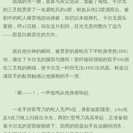
战场的另一侧，血雾与灰尘混杂，遮蔽了视线。卡尔戈
的三叉戟贯穿了一名盾蛇兵的x膛，鲜血从伤口喷涌而出。被
刺中的蛇人痛苦地扭动身躯，却仍以本能挣扎。卡尔戈眉头
紧锁，呼x1沉稳，却在这片刻间，目光无意间瞥向了远方
——那是白鳞居住的方向。
就在他分神的瞬间，被贯穿的盾蛇兵下半蛇身突然cH0U
动，缠住了卡尔戈的腿部与腰间！那纤细却强韧的双手SiSi抓
住三叉戟的柄端，使卡尔戈一时间无法cH0U出武器。鲜血沾
满双手的黏滑触感让他握柄的手一滑。
「嘶——！」一声低鸣从他身後响起。
一名手持双弯刀的蛇人无声b近，身影如影随形。yAn光
反S在刀锋上闪烁出冷光，两把C型弯刀高高举起，正准备朝
着卡尔戈的背部狠狠斩下。四周的喧嚣似乎在这瞬间消失，