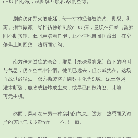
cH0U回心核，试图填补那gUi裂的空隙。
剧痛仍如野火般蔓延，每一寸神经都被烧灼、撕裂、剥
离。指节微颤，脊椎彷佛锥刺般cH0U痛，意识在狂暴与昏厥
间不断拉锯。低吼声渗着血泡，止不住地自喉间滚出，在空
荡焦土间回荡，凄厉而沉闷。
南方传来过往的余音，那是【轰獠暴狮龙】留下的鸣叫
与气息，仍在空气中徘徊。牠虽已远去，但余威犹在。这场
血战过於猛烈，双方撕裂将方圆数里化为Si域。泥土翻起，
灌木断裂，魔物或被炸成尘灰，或早已四散溃逃。此地——
再无生机。
然而，风却卷来另一种腐朽的气息。远方，熟悉而又诡
异的灾厄气味逐渐b近——不只一道。