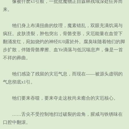
像被什麽x1引般，一批批魔物正自森林残域深处狂奔而
来。
牠们身上布满扭曲的纹理，魔素错乱，双眼充满饥渴与
疯狂。皮肤溃裂，肿包突出，骨骼变形，灾厄能量在血管下
翻涌发红，宛如烧灼的神经lU0露於外。腐臭味随着牠们的脚
步扩散，伴随骨骼摩擦、血Ye滴落与低沉喘息声，像是一首
不祥的葬曲。
牠们感染了残留的灾厄气息，而现在——被源头虚弱的
气息彻底x1引。
牠们要来吞噬，要来夺走这枚尚未癒合的灾厄核心。
……舌尖不受控制地扫过破裂的齿角，腥咸与铁锈味在
口腔中翻滚。