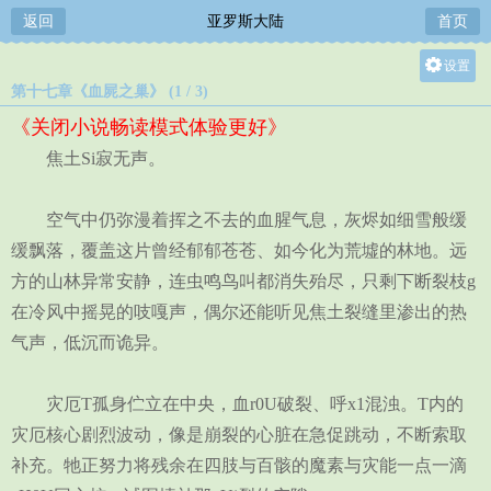
返回
亚罗斯大陆
首页
设置
第十七章《血屍之巢》 (1 / 3)
关灯
《关闭小说畅读模式体验更好》
大
焦土Si寂无声。
中
小
空气中仍弥漫着挥之不去的血腥气息，灰烬如细雪般缓
缓飘落，覆盖这片曾经郁郁苍苍、如今化为荒墟的林地。远
方的山林异常安静，连虫鸣鸟叫都消失殆尽，只剩下断裂枝g
在冷风中摇晃的吱嘎声，偶尔还能听见焦土裂缝里渗出的热
气声，低沉而诡异。
灾厄T孤身伫立在中央，血r0U破裂、呼x1混浊。T内的
灾厄核心剧烈波动，像是崩裂的心脏在急促跳动，不断索取
补充。牠正努力将残余在四肢与百骸的魔素与灾能一点一滴