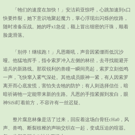
「牠们的速度在加快！」安洁莉亚惊呼，心跳加速到x口
快要炸裂，她下意识地聚起魔力，掌心浮现出闪烁的纹路，
随时准备应战。她的呼x1急促，额上冒出细密的汗珠，顺着
脸庞滑落。
「别停！继续跑！」凡恩嘶吼，声音因紧绷而低沉沙
哑。他猛地挥手，指令索罗冲入左侧的林径，去寻找能避开
追兵的新路线。那双锐利的兽瞳一瞬间亮起，索罗立刻低鸣
一声，飞快窜入雾气深处。其他成员眼神一紧，有人因索罗
离开而心底发慌，害怕失去牠的防护；有人则选择信任，暗
暗祈祷牠一定能带来新的生路。凡恩的手指紧握到发白，眼
神SiSi盯着前方，不容许有一丝迟疑。
整片腐息林像是活了过来，回应着这场白骨狂cHa0，风
声、兽鸣、断裂枝桠的声响交织在一起，变成压迫的喧嚣。