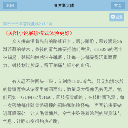
返回
亚罗斯大陆
首页
设置
第三十三章森境蔓延2 (1 / 4)
关灯
《关闭小说畅读模式体验更好》
大
众人拼命沿着先前的路线狂奔，脚步踉跄，踩过满是Sh
中
滑苔藓的枯木，身後的雾气像要把他们吞没。cHa0Sh的泥土
小
被踢起，黏腻的触感沾在靴底，让每一步都显得沉重而费
力。树枝划过脸庞，留下刺痛与细小的血痕。
有人忍不住回头一眼，立刻倒cH0U冷气。只见如洪水般
的骨猿魔物从浓雾里倾泻而出，数量庞大得像无穷无尽。牠
们宛如一GU白sE浪cHa0，四肢瘦骨嶙峋，在枝叶间飞窜，每
一次落地都伴随骨骼碰撞的闷响和咯咯怪鸣，声音彷佛要钻
进耳膜深处，让人毛骨悚然。空气中弥漫着浓烈的腥臭味与
气息，让呼x1变得灼热难耐。