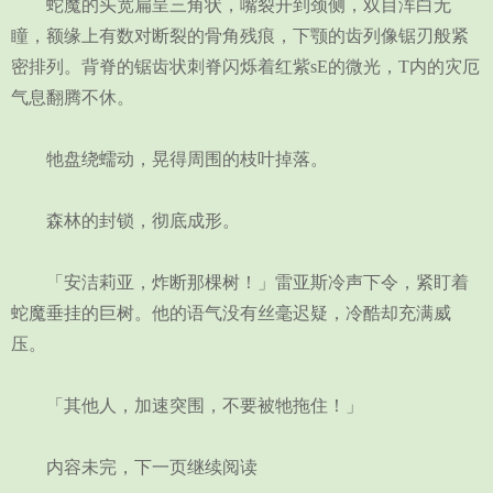
蛇魔的头宽扁呈三角状，嘴裂开到颈侧，双目浑白无
瞳，额缘上有数对断裂的骨角残痕，下颚的齿列像锯刃般紧
密排列。背脊的锯齿状刺脊闪烁着红紫sE的微光，T内的灾厄
气息翻腾不休。
牠盘绕蠕动，晃得周围的枝叶掉落。
森林的封锁，彻底成形。
「安洁莉亚，炸断那棵树！」雷亚斯冷声下令，紧盯着
蛇魔垂挂的巨树。他的语气没有丝毫迟疑，冷酷却充满威
压。
「其他人，加速突围，不要被牠拖住！」
内容未完，下一页继续阅读