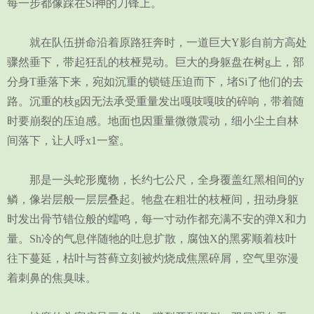
每一步都像踩在Si神的刀锋上。
就在队伍拼命沿着原路狂奔时，一道巨大Y影自前方高处
骤然垂下，带起狂乱的枝桠晃动。巨大的身躯盘在树g上，部
分身T垂落下来，宛如沉重的锁链压迫而下，堵Si了他们的去
路。沉重的枝g因无法承受重量发出嘎吱嘎吱的碎响，带着随
时要崩裂的压迫感。地面也因重量微微震动，细小尘土自林
间落下，让人呼x1一窒。
那是一头蛇形魔物，长约七公尺，全身覆盖红黑相间的y
鳞，像岩层般一层层叠起。牠盘在粗壮的枝桠间，扭动身躯
时发出骨节错位般的蠕鸣，每一寸动作都充满不安的弹X和力
量。Sh冷的气息伴随牠的吐息扩散，腐蚀X的黑雾顺着枝叶
往下蔓延，枯叶与苔藓立刻被灼烧成焦黑碎屑，空气里弥漫
着刺鼻的焦臭味。