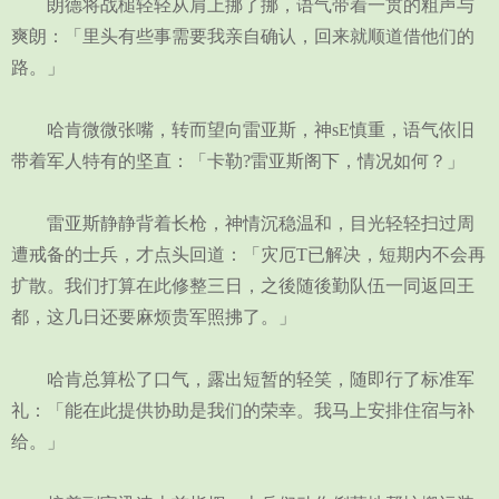
朗德将战槌轻轻从肩上挪了挪，语气带着一贯的粗声与
爽朗：「里头有些事需要我亲自确认，回来就顺道借他们的
路。」
哈肯微微张嘴，转而望向雷亚斯，神sE慎重，语气依旧
带着军人特有的坚直：「卡勒?雷亚斯阁下，情况如何？」
雷亚斯静静背着长枪，神情沉稳温和，目光轻轻扫过周
遭戒备的士兵，才点头回道：「灾厄T已解决，短期内不会再
扩散。我们打算在此修整三日，之後随後勤队伍一同返回王
都，这几日还要麻烦贵军照拂了。」
哈肯总算松了口气，露出短暂的轻笑，随即行了标准军
礼：「能在此提供协助是我们的荣幸。我马上安排住宿与补
给。」