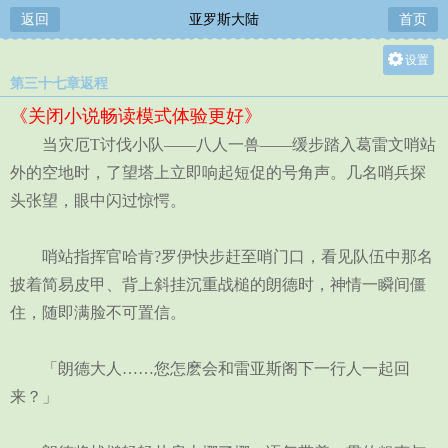
返回
亚罗斯大陆
首页
设置
第三十七章返程
关灯
《关闭小说畅读模式体验更好》
大
当灾厄T讨伐小队——八人一兽——缓步踏入葛雷文哨站
中
外的空地时，了望塔上立即响起短促的号角声。几名哨兵探
小
头张望，眼中闪过惊愕。
哨站指挥官哈肯?罗伊快步赶至哨门口，看见队伍中那名
披着简易皮甲、背上斜挂沉重战槌的朗德时，神情一瞬间僵
住，随即满脸不可置信。
「朗德大人……您怎麽会和雷亚斯阁下一行人一起回
来？」