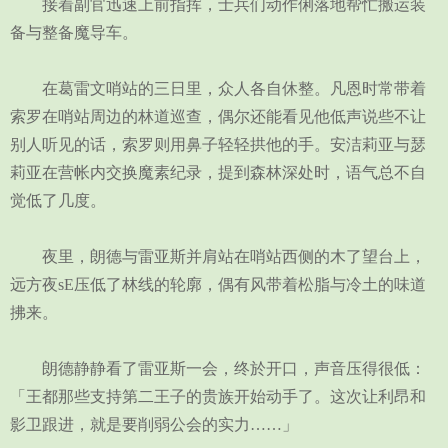
接着副官迅速上前指挥，士兵们动作俐落地帮忙搬运装
备与整备魔导车。
在葛雷文哨站的三日里，众人各自休整。凡恩时常带着
索罗在哨站周边的林道巡查，偶尔还能看见他低声说些不让
别人听见的话，索罗则用鼻子轻轻拱他的手。安洁莉亚与瑟
莉亚在营帐内交换魔素纪录，提到森林深处时，语气总不自
觉低了几度。
夜里，朗德与雷亚斯并肩站在哨站西侧的木了望台上，
远方夜sE压低了林线的轮廓，偶有风带着松脂与冷土的味道
拂来。
朗德静静看了雷亚斯一会，终於开口，声音压得很低：
「王都那些支持第二王子的贵族开始动手了。这次让利昂和
影卫跟进，就是要削弱公会的实力……」