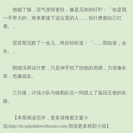
他顿了顿，语气变得更轻，像是无奈的叮咛：「你是我
一手带大的，将来要接下这位置的人……别什麽都自己扛
着。」
雷亚斯沉默了一会儿，终於轻轻道：「……我知道，会
长。」
朗德没再说什麽，只是伸手拍了拍他的肩膀，力道像长
辈，也像战友。
三日後，讨伐小队与後勤队伍一同踏上了返回王都的长
路。
【本章阅读完毕，更多请搜索文窗小
说;http://m.splashdownbooks.com 阅读更多精彩小说】