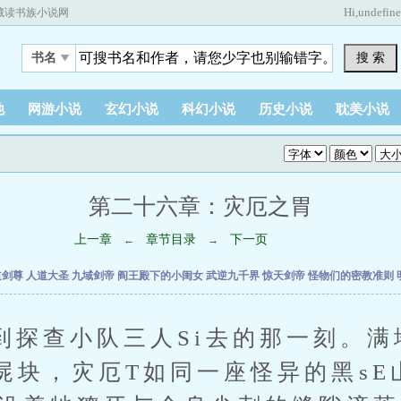
Hi,
undefin
藏读书族小说网
搜 索
书名
他
网游小说
玄幻小说
科幻小说
历史小说
耽美小说
第二十六章：灾厄之胃
上一章
章节目录
下一页
←
→
道剑尊
人道大圣
九域剑帝
阎王殿下的小闺女
武逆九千界
惊天剑帝
怪物们的密教准则
查小队三人Si去的那一刻。满
屍块，灾厄T如同一座怪异的黑sE