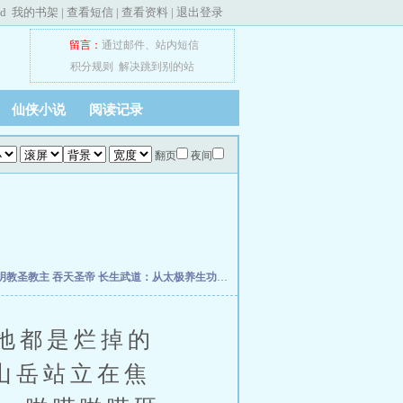
ed
我的书架
|
查看短信
|
查看资料
|
退出登录
留言：
通过邮件
、
站内短信
积分规则
解决跳到别的站
仙侠小说
阅读记录
翻页
夜间
明教圣教主
吞天圣帝
长生武道：从太极养生功开始
终极星卡师
超维术士
斗破之我为
地都是烂掉的
山岳站立在焦