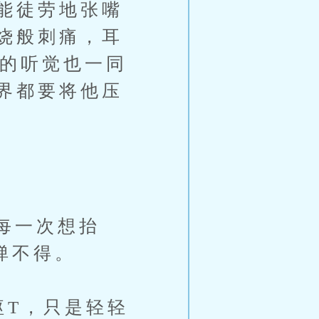
能徒劳地张嘴
烧般刺痛，耳
他的听觉也一同
界都要将他压
每一次想抬
弹不得。
T，只是轻轻