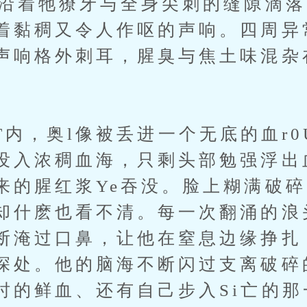
e沿着牠獠牙与全身尖刺的缝隙滴
着黏稠又令人作呕的声响。四周异
声响格外刺耳，腥臭与焦土味混杂
奥l像被丢进一个无底的血r0
没入浓稠血海，只剩头部勉强浮出
来的腥红浆Ye吞没。脸上糊满破
却什麽也看不清。每一次翻涌的浪
断淹过口鼻，让他在窒息边缘挣扎
深处。他的脑海不断闪过支离破碎
时的鲜血、还有自己步入Si亡的那