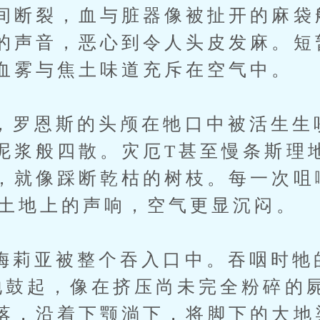
间断裂，血与脏器像被扯开的麻袋
的声音，恶心到令人头皮发麻。短
血雾与焦土味道充斥在空气中。
恩斯的头颅在牠口中被活生生
泥浆般四散。灾厄T甚至慢条斯理
，就像踩断乾枯的树枝。每一次咀
黑土地上的声响，空气更显沉闷。
亚被整个吞入口中。吞咽时牠
地鼓起，像在挤压尚未完全粉碎的
落，沿着下颚淌下，将脚下的大地