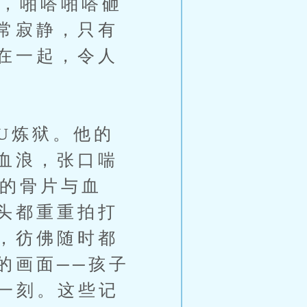
落，啪嗒啪嗒砸
常寂静，只有
在一起，令人
U炼狱。他的
血浪，张口喘
碎的骨片与血
头都重重拍打
，彷佛随时都
的画面──孩子
一刻。这些记