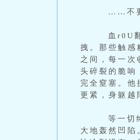
……不要…
血r0U翻
拽。那些触感
之间，每一次
头碎裂的脆响
完全窒塞。他
更紧，身躯越
等一切终於
大地轰然凹陷