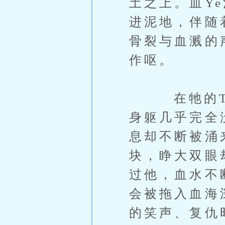
土之上。血Y
进泥地，伴随
骨裂与血溅的
作呕。
在牠的T内，
身躯几乎完全
息却不断被涌
块，睁大双眼
过他，血水不
会被拖入血海
的笑声、复仇