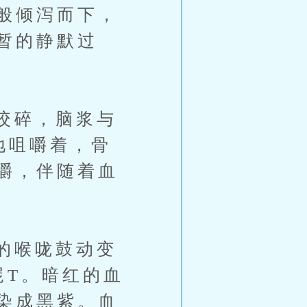
般倾泻而下，
暂的静默过
咬碎，脑浆与
地咀嚼着，骨
嚼，伴随着血
的喉咙鼓动变
屍T。暗红的血
染成黑紫。血