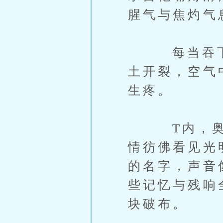
腥气与焦灼气
每当吞下一
土开裂，空气
生疼。
T内，奥l
情彷佛看见光
的名字，声音
些记忆与残响
块破布。