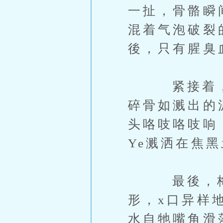
一扯，骨骼瞬
混着气泡破裂
後，只有腥臭
紧接着，罗
碎骨如溅出的
头咯吱咯吱响
Ye溅洒在焦
最後，梅莉
形，x口异样
水自牠嘴角滑