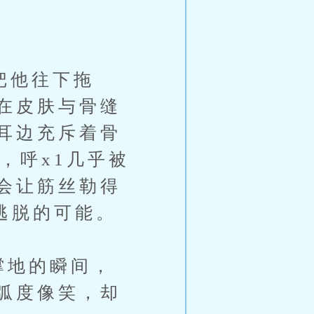
把他往下拖
在皮肤与骨缝
耳边充斥着骨
，呼x1几乎被
会让筋丝勒得
逃脱的可能。
地的瞬间，
弧度像笑，却