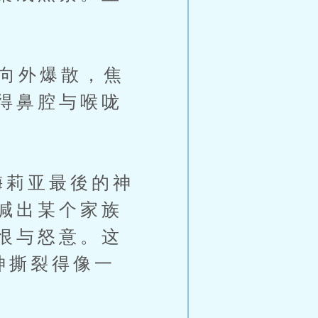
向外爆散，焦
得鼻腔与喉咙
莉亚最後的神
喊出某个家族
恨与怒意。这
神撕裂得像一