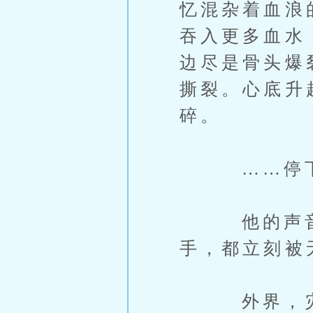
忆混杂着血浪
吞入更多血水
边尽是骨头爆
撕裂。心底升
碎。
……停下…
他的声音断
手，都立刻被
外界，灾厄