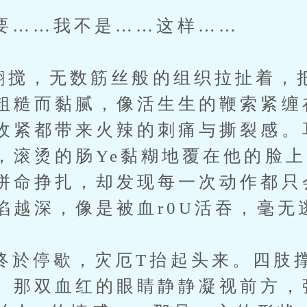
…我不是……这样……
搅，无数筋丝般的组织拉扯着，
粗糙而黏腻，像活生生的鞭索紧缠
收紧都带来火辣的刺痛与撕裂感。
，滚烫的肠Ye黏糊地覆在他的脸上
拼命挣扎，却发现每一次动作都只
陷越深，像是被血r0U活吞，毫无
停歇，灾厄T抬起头来。四肢撑
。那双血红的眼睛静静凝视前方，