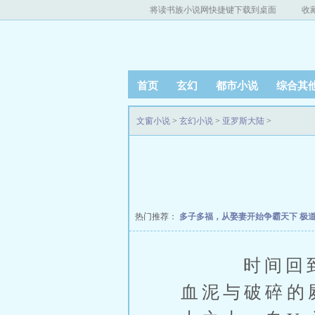
将读书族小说网快捷键下载到桌面
收
首页
玄幻
都市小说
综合其
文窗小说
>
玄幻小说
>
亚罗斯大陆
>
热门推荐：
多子多福，从娶妻开始争霸天下
极
时间回到探
血泥与破碎的