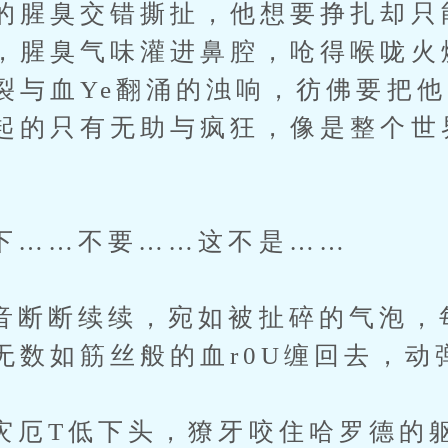
的腥臭交错撕扯，他想要挣扎却只
，腥臭气味灌进鼻腔，呛得喉咙火
裂与血Ye翻涌的浊响，彷佛要把
起的只有无助与疯狂，像是整个世
…不要……这不是……
断续续，宛如被扯碎的气泡，
无数如筋丝般的血r0U缠回去，动
T低下头，獠牙咬住哈罗德的躯