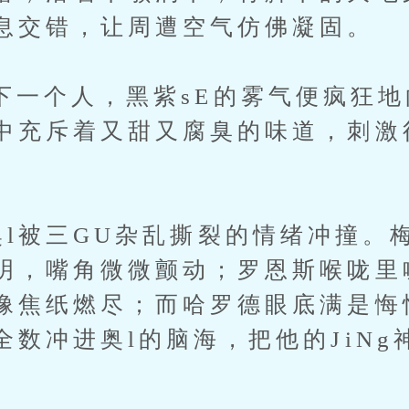
息交错，让周遭空气仿佛凝固。
个人，黑紫sE的雾气便疯狂地
中充斥着又甜又腐臭的味道，刺激
被三GU杂乱撕裂的情绪冲撞。梅
明，嘴角微微颤动；罗恩斯喉咙里
像焦纸燃尽；而哈罗德眼底满是悔
全数冲进奥l的脑海，把他的JiNg