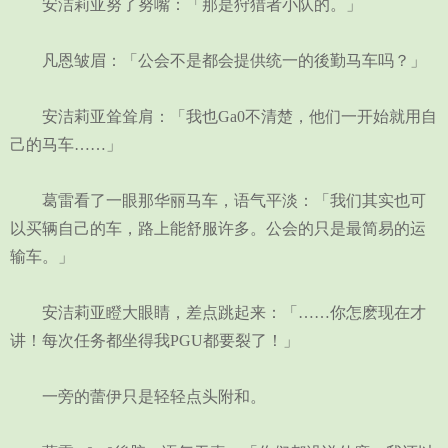
安洁莉亚努了努嘴：「那是狩猎者小队的。」
凡恩皱眉：「公会不是都会提供统一的後勤马车吗？」
安洁莉亚耸耸肩：「我也Ga0不清楚，他们一开始就用自
己的马车……」
葛雷看了一眼那华丽马车，语气平淡：「我们其实也可
以买辆自己的车，路上能舒服许多。公会的只是最简易的运
输车。」
安洁莉亚瞪大眼睛，差点跳起来：「……你怎麽现在才
讲！每次任务都坐得我PGU都要裂了！」
一旁的蕾伊只是轻轻点头附和。