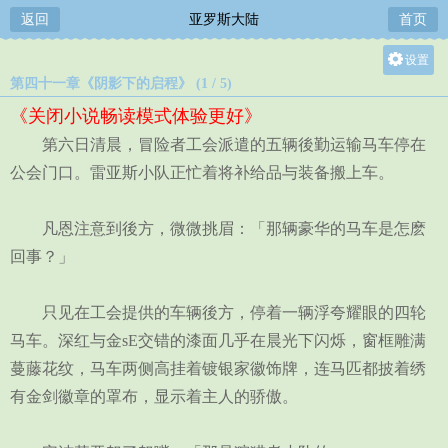
返回
亚罗斯大陆
首页
设置
第四十一章《阴影下的启程》 (1 / 5)
关灯
《关闭小说畅读模式体验更好》
大
第六日清晨，冒险者工会派遣的五辆後勤运输马车停在
中
公会门口。雷亚斯小队正忙着将补给品与装备搬上车。
小
凡恩注意到後方，微微挑眉：「那辆豪华的马车是怎麽
回事？」
只见在工会提供的车辆後方，停着一辆浮夸耀眼的四轮
马车。深红与金sE交错的漆面几乎在晨光下闪烁，窗框雕满
蔓藤花纹，马车两侧高挂着镀银家徽饰牌，连马匹都披着绣
有金剑徽章的罩布，显示着主人的骄傲。