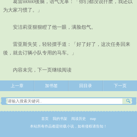
葛雷m0m0後脑，语气无辜：「你们都没说什麽，我还以
为大家习惯了。」
安洁莉亚狠狠瞪了他一眼，满脸怨气。
雷亚斯失笑，轻轻摆手道：「好了好了，这次任务回来
後，就去订辆小队专用的马车。」
内容未完，下一页继续阅读
上一章
加书签
回目录
下一页
首页
我的书架
阅读历史
map
本站所有作品都是转载小说，如有侵权请告知！