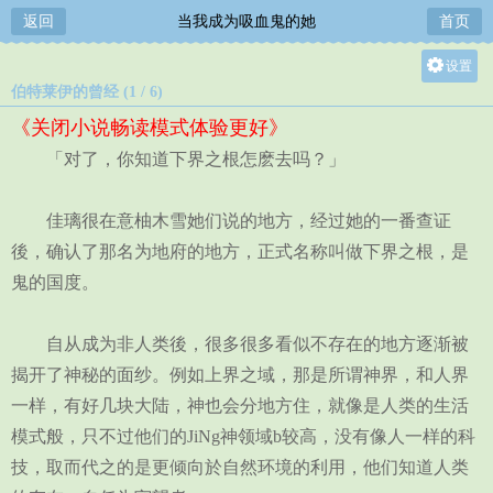
返回
当我成为吸血鬼的她
首页
设置
伯特莱伊的曾经 (1 / 6)
关灯
《关闭小说畅读模式体验更好》
大
「对了，你知道下界之根怎麽去吗？」
中
小
佳璃很在意柚木雪她们说的地方，经过她的一番查证
後，确认了那名为地府的地方，正式名称叫做下界之根，是
鬼的国度。
自从成为非人类後，很多很多看似不存在的地方逐渐被
揭开了神秘的面纱。例如上界之域，那是所谓神界，和人界
一样，有好几块大陆，神也会分地方住，就像是人类的生活
模式般，只不过他们的JiNg神领域b较高，没有像人一样的科
技，取而代之的是更倾向於自然环境的利用，他们知道人类