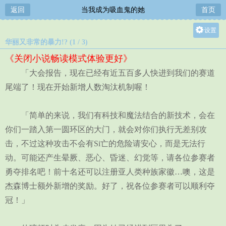
返回
当我成为吸血鬼的她
首页
设置
华丽又非常的暴力!? (1 / 3)
关灯
《关闭小说畅读模式体验更好》
大
「大会报告，现在已经有近五百多人快进到我们的赛道
中
尾端了！现在开始新增人数淘汰机制喔！
小
「简单的来说，我们有科技和魔法结合的新技术，会在
你们一踏入第一圆环区的大门，就会对你们执行无差别攻
击，不过这种攻击不会有Si亡的危险请安心，而是无法行
动。可能还产生晕厥、恶心、昏迷、幻觉等，请各位参赛者
勇夺排名吧！前十名还可以注册亚人类种族家徽…噢，这是
杰森博士额外新增的奖励。好了，祝各位参赛者可以顺利夺
冠！」