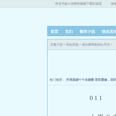
将读书族小说网快捷键下载到桌面
收
首页
玄幻
都市小说
综合其
文窗小说
>
综合其他
>
成为唐明皇的白月光
>
热门推荐：
开局退婚十个未婚妻
逆世重修，回
011