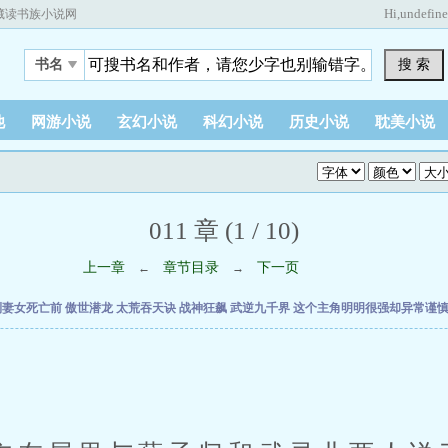
Hi,
undefin
藏读书族小说网
搜 索
书名
他
网游小说
玄幻小说
科幻小说
历史小说
耽美小说
011 章 (1 / 10)
上一章
章节目录
下一页
←
→
到妻女死亡前
傲世潜龙
太荒吞天诀
战神狂飙
武逆九千界
这个主角明明很强却异常谨