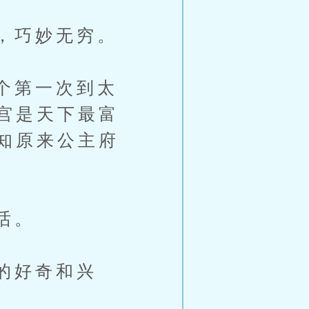
，巧妙无穷。
个第一次到太
宫是天下最富
知原来公主府
话。
的好奇和兴