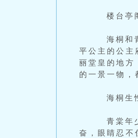
楼台亭阁，
海桐和青棠
平公主的公主
丽堂皇的地方
的一景一物，
海桐生性稳
青棠年少较
奋，眼睛忍不