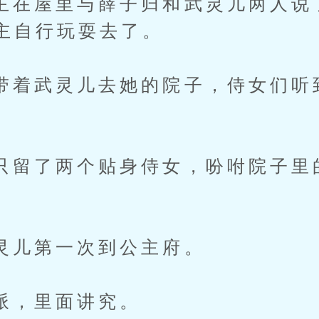
屋里与薛子归和武灵儿两人说
主自行玩耍去了。
武灵儿去她的院子，侍女们听
了两个贴身侍女，吩咐院子里的
第一次到公主府。
，里面讲究。