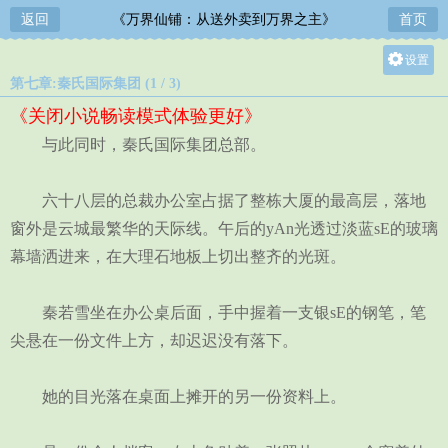
返回
《万界仙铺：从送外卖到万界之主》
首页
设置
第七章:秦氏国际集团 (1 / 3)
关灯
《关闭小说畅读模式体验更好》
大
与此同时，秦氏国际集团总部。
中
小
六十八层的总裁办公室占据了整栋大厦的最高层，落地
窗外是云城最繁华的天际线。午后的yAn光透过淡蓝sE的玻璃
幕墙洒进来，在大理石地板上切出整齐的光斑。
秦若雪坐在办公桌后面，手中握着一支银sE的钢笔，笔
尖悬在一份文件上方，却迟迟没有落下。
她的目光落在桌面上摊开的另一份资料上。