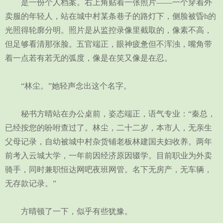
是一份个人档案。右上角贴着一张照片——一个穿着外
卖服的年轻人，站在城中村某条巷子的路灯下，侧脸被昏h的
光照得轮廓分明。照片是从监控录像里截取的，像素不高，
但足够看清那张脸。五官端正，眼神疲惫但不浑浊，嘴角带
着一点若有若无的弧度，像是在笑又像是在忍。
“林尘。”她轻声念出这个名字。
秘书方晴站在办公桌前，姿态端正，语气专业：“秦总，
已经按您的吩咐查过了。林尘，二十二岁，本市人，无亲生
父母记录，自幼被城中村杂货铺老板林建国夫妇收养。两年
前考入云城大学，一年前因经济原因辍学。目前职业为外卖
骑手，同时兼职恒达网吧夜班网管。名下无房产，无车辆，
无存款记录。”
方晴顿了一下，似乎有些犹豫。