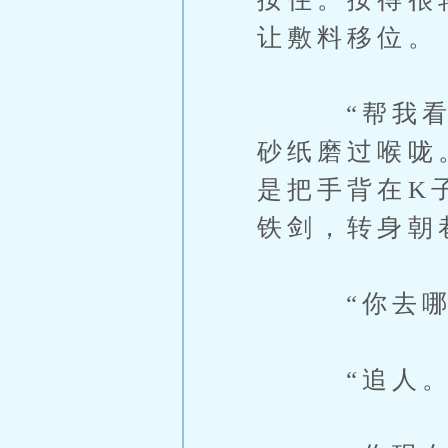
让敷料移位。
“帮我看着
砂纸磨过喉咙
是把手背在K
铁剑，转身朝
“你去哪？
“追人。