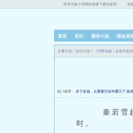
将读书族小说网快捷键下载到桌面
收
首页
玄幻
都市小说
综合其
文窗小说
>
玄幻小说
>
《万界仙铺：从送外卖到
热门推荐：
多子多福，从娶妻开始争霸天下
极
秦若雪赶到
时。