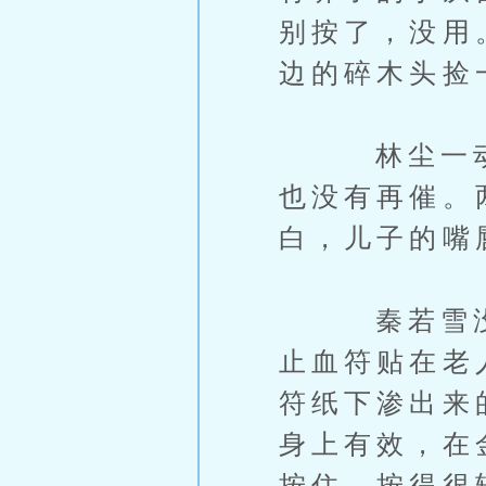
别按了，没用
边的碎木头捡
林尘一动不
也没有再催。
白，儿子的嘴
秦若雪没有
止血符贴在老
符纸下渗出来
身上有效，在
按住。按得很