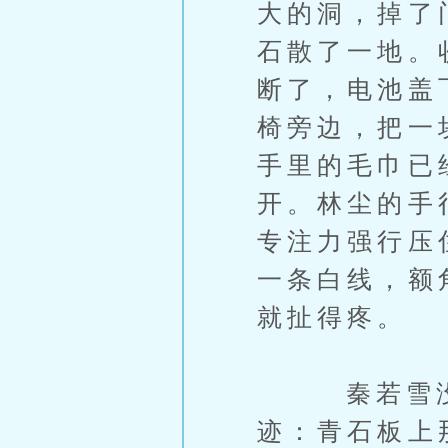
大的洞，掉了
石散了一地。
断了，电池盖
椅旁边，把一
手里的毛巾已
开。林尘的手
专注力强行压
一条白线，额
就扯得疼。
秦若雪没有
迹：青石板上