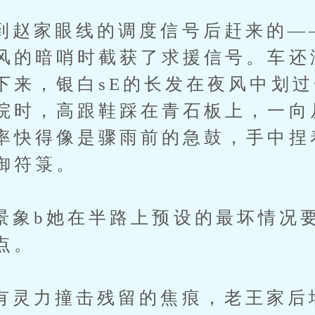
家眼线的调度信号后赶来的—
风的暗哨时截获了求援信号。车还
下来，银白sE的长发在夜风中划
院时，高跟鞋踩在青石板上，一向
率快得像是骤雨前的急鼓，手中捏
御符箓。
b她在半路上预设的最坏情况要
点。
力撞击残留的焦痕，老王家后