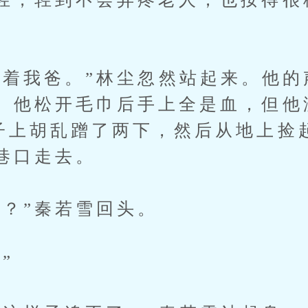
我爸。”林尘忽然站起来。他的
。他松开毛巾后手上全是血，但他
子上胡乱蹭了两下，然后从地上捡
巷口走去。
”秦若雪回头。
”