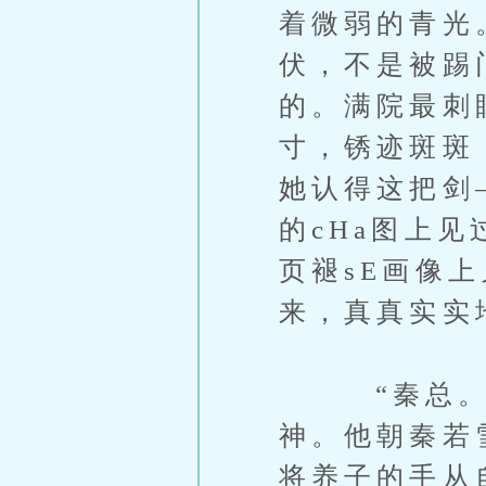
着微弱的青光
伏，不是被踢
的。满院最刺
寸，锈迹斑斑
她认得这把剑
的cHa图上
页褪sE画像
来，真真实实
“秦总。”林
神。他朝秦若
将养子的手从