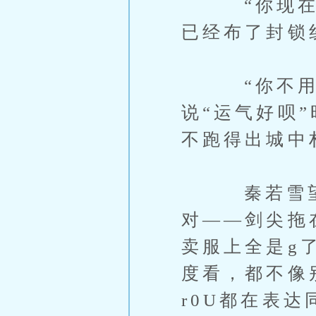
“你现在这
已经布了封锁
“你不用劝
说“运气好呗
不跑得出城中
秦若雪望着
对——剑尖拖
卖服上全是g
度看，都不像
r0U都在表