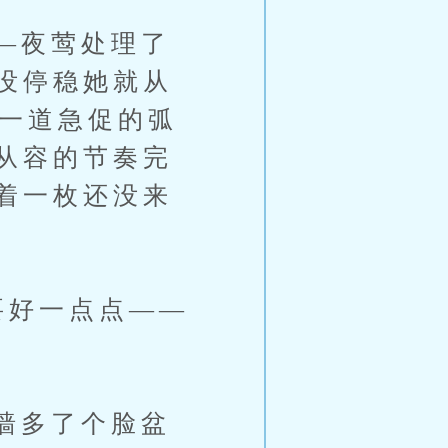
—夜莺处理了
没停稳她就从
过一道急促的弧
从容的节奏完
着一枚还没来
好一点点——
墙多了个脸盆