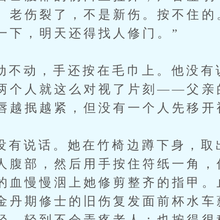
。老伤裂了，不是新伤。按不住的
一下，明天还得找人修门。”
动，手还按在毛巾上。他没有
两个人就这么对视了片刻——父亲
唇越抿越紧，但没有一个人先移开
说话。她在竹椅边蹲下身，取
人腹部，然后用手按住符纸一角，
的血慢慢洇上她修剪整齐的指甲。
金丹期修士的旧伤复发面前杯水车
轻，轻到不会弄疼老人；也按得很