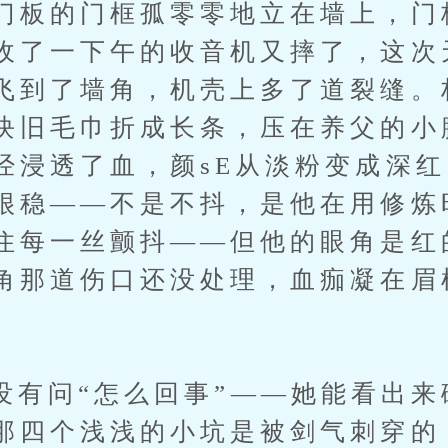
门板的门框孤零零地立在墙上，门
收了一下午的收音机又摔了，这次
飞到了墙角，机壳上多了道裂缝。
块旧毛巾折成长条，压在养父的小
经浸透了血，颜sE从淡粉变成深
很稳——不是不抖，是他在用修炼
住每一丝颤抖——但他的眼角是红
角那道伤口还没处理，血痂凝在眉
问“怎么回事”——她能看出来
那四个浅浅的小坑是被剑气刺穿的