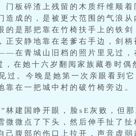
。门板碎渣上残留的木质纤维顺着
门造成的，是被更大范围的气浪从
眼的是那把靠在竹椅扶手上的铁剑
，正安静地靠在老爹右手边，剑柄
——在青城山旧档的照片里见过，
见过，在她十六岁翻阅家族藏卷时偶
上见过。今晚是她第一次亲眼看到
地靠在一把城中村的破竹椅旁边。
建国睁开眼，脸sE灰败，但那
雪微微点了下头，然后伸手扯了扯
自己腹部的伤口上拉开，声音虚弱