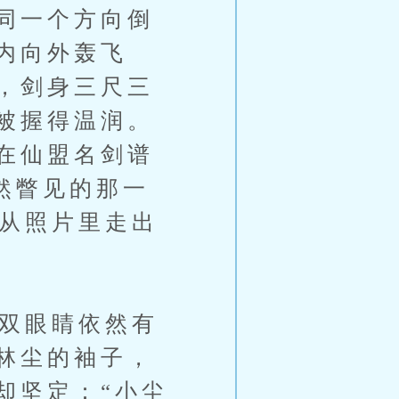
同一个方向倒
内向外轰飞
，剑身三尺三
被握得温润。
在仙盟名剑谱
然瞥见的那一
它从照片里走出
双眼睛依然有
林尘的袖子，
却坚定：“小尘