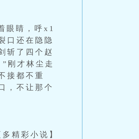
眼睛，呼x1
裂口还在隐隐
剑斩了四个赵
。”刚才林尘走
不接都不重
口，不让那个
 阅读更多精彩小说】