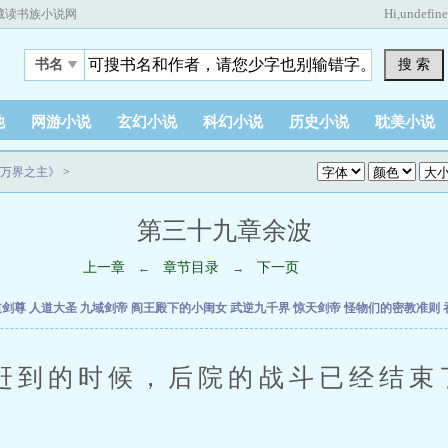
Hi,
undefin
藏读书族小说网
搜 索
书名
他
网游小说
玄幻小说
科幻小说
历史小说
耽美小说
万界之主》
>
第三十九章余波
上一章
章节目录
下一页
←
→
道剑尊
人道大圣
九域剑帝
阎王殿下的小闺女
武逆九千界
惊天剑帝
怪物们的密教准则
的时候，后院的战斗已经结束