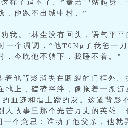
样子追不了。”秦若雪站起身，“
线，他跑不出城中村。”
我。”林尘没有回头，语气平平
”时一个调调，“他T0Ng了我爸一
村，今晚他不躺下，我睡不着。”
他背影消失在断裂的门框外。
在地上，磕磕绊绊，像拖着一条沉
了的血迹和墙上蹭的灰。这道背影
别人故事里那个光芒万丈的英雄，
达同一个意思：谁动了他父亲，他就