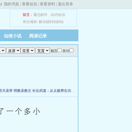
ed
我的书架
|
查看短信
|
查看资料
|
退出登录
留言：
通过邮件
、
站内短信
积分规则
解决跳到别的站
仙侠小说
阅读记录
翻页
夜间
吞天圣帝
明教圣教主
长生武道：从太极养生功开始
终极星卡师
斗破之我为雷帝
超维
了一个多小