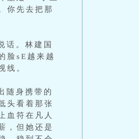
。你先去把那
说话。林建国
的脸sE越来越
视线。
出随身携带的
低头看着那张
止血符在凡人
薪，但她还是
稳，稳到不会