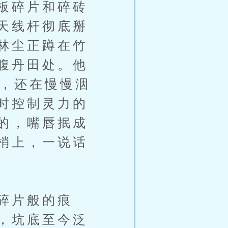
板碎片和碎砖
天线杆彻底掰
林尘正蹲在竹
腹丹田处。他
红，还在慢慢洇
时控制灵力的
的，嘴唇抿成
梢上，一说话
碎片般的痕
，坑底至今泛