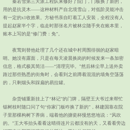
秦若雪第三天派工程队来修好了院门，门板换了新的，
用的是抗灵木——这种材料产自北境雪山，对低阶灵能冲击
有一定的x1收效果。方秘书亲自盯着工人安装，全程没有人
提起赵家半个字，临走时那张名片被林尘随手夹在账本里，
账本上写的是“修门费：免”。
夜莺则替他处理了几个还在城中村周围徘徊的赵家暗
哨。她没有露面，只是在每天凌晨换岗的时候发来一条加密
信息，格式极其简洁——“清理完毕。”然后林尘早上送外卖
路过那些熟悉的街角时，会看到之前蹲着混混的墙角空荡荡
的，只剩烟头和踩扁的易拉罐。
杂货铺重新挂上了“林记”的门牌，隔壁王大爷过来帮忙
锯树枝时随口问了句“你家门板咋换了新的”，林建国靠在院
子里那棵构树下养病，端着他的搪瓷杯慢悠悠地说：“风吹
的。”王大爷抬头看看这晴得连片云都没有的天，又看看旁边