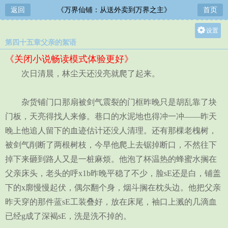
返回
《万界仙铺：从送外卖到万界之主》
首页
设置
第四十五章父亲的絮语
关灯
《关闭小说畅读模式体验更好》
大
次日清晨，林尘天还没亮就爬了起来。
中
小
杂货铺门口那扇被剑气震裂的门框昨晚只是胡乱靠了块
门板，天亮得找人来修。巷口的水泥地也得冲一冲——昨天
晚上他追人留下的血迹估计还没人清理。还有那棵老槐树，
被剑气削断了两根树枝，今早他爬上去锯掉断口，不然往下
掉下来砸到路人又是一桩麻烦。他泡了杯温热的蜂蜜水搁在
父亲床头，老头的呼x1b昨晚平稳了不少，脸sE还是白，铺盖
下的x廓慢慢起伏，偶尔翻个身，烟斗搁在枕头边。他把父亲
昨天穿的那件蓝sE工装叠好，放在床尾，袖口上溅的几滴血
已经g成了深褐sE，洗是洗不掉的。