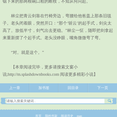
锯下来的那两根碗口粗的断枝，不知从何问起。
林尘把青云剑靠在竹椅旁边，弯腰给他爸盖上那条旧毯
子。老头闭着眼，突然开口：“那个‘斩云’的起手式，剑尖太
高了。放低半寸，剑气出去更稳。”林尘一怔，随即把剑拿起
来重新摆了个起手式。老头没睁眼，嘴角微微弯了弯。
“对。就是这个。”
【本章阅读完毕，更多请搜索文窗小
说;http://m.splashdownbooks.com 阅读更多精彩小说】
上一章
加书签
回目录
下一页
首页
我的书架
阅读历史
map