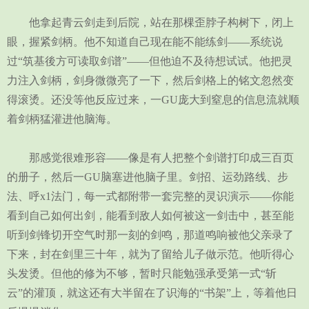
他拿起青云剑走到后院，站在那棵歪脖子构树下，闭上
眼，握紧剑柄。他不知道自己现在能不能练剑——系统说
过“筑基後方可读取剑谱”——但他迫不及待想试试。他把灵
力注入剑柄，剑身微微亮了一下，然后剑格上的铭文忽然变
得滚烫。还没等他反应过来，一GU庞大到窒息的信息流就顺
着剑柄猛灌进他脑海。
那感觉很难形容——像是有人把整个剑谱打印成三百页
的册子，然后一GU脑塞进他脑子里。剑招、运劲路线、步
法、呼x1法门，每一式都附带一套完整的灵识演示——你能
看到自己如何出剑，能看到敌人如何被这一剑击中，甚至能
听到剑锋切开空气时那一刻的剑鸣，那道鸣响被他父亲录了
下来，封在剑里三十年，就为了留给儿子做示范。他听得心
头发烫。但他的修为不够，暂时只能勉强承受第一式“斩
云”的灌顶，就这还有大半留在了识海的“书架”上，等着他日