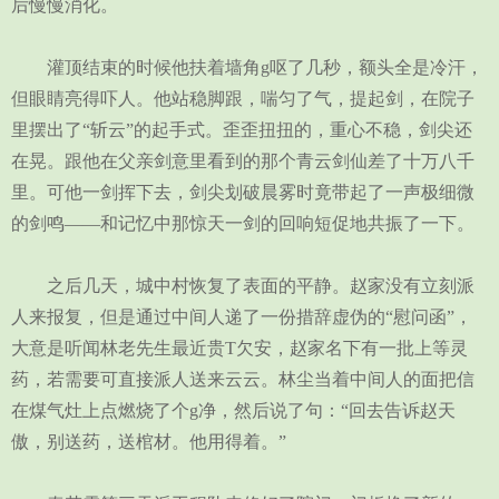
后慢慢消化。
灌顶结束的时候他扶着墙角g呕了几秒，额头全是冷汗，
但眼睛亮得吓人。他站稳脚跟，喘匀了气，提起剑，在院子
里摆出了“斩云”的起手式。歪歪扭扭的，重心不稳，剑尖还
在晃。跟他在父亲剑意里看到的那个青云剑仙差了十万八千
里。可他一剑挥下去，剑尖划破晨雾时竟带起了一声极细微
的剑鸣——和记忆中那惊天一剑的回响短促地共振了一下。
之后几天，城中村恢复了表面的平静。赵家没有立刻派
人来报复，但是通过中间人递了一份措辞虚伪的“慰问函”，
大意是听闻林老先生最近贵T欠安，赵家名下有一批上等灵
药，若需要可直接派人送来云云。林尘当着中间人的面把信
在煤气灶上点燃烧了个g净，然后说了句：“回去告诉赵天
傲，别送药，送棺材。他用得着。”