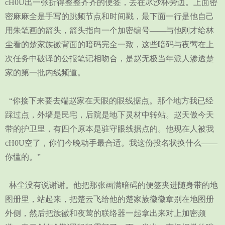
cH0U出一张折得整整齐齐的便签，丢在冰沙杯旁边。上面密
密麻麻全是手写的跳频节点和时间戳，最下面一行是他自己
用朱笔画的箭头，箭头指向一个加密编号——与他刚才给林
尘看的楚家族徽背面的暗码完全一致，这些暗码与夜莺在上
次任务中破译的公报笔记相吻合，是赵无极当年派人渗透楚
家的第一批内线频道。
“你接下来要去端赵家在天眼的眼线据点。那个地方我已经
踩过点，外墙是民宅，后院是地下灵材中转站。赵天傲今天
带的护卫里，有四个原本是驻守眼线据点的。他现在人被我
cH0U空了，你们今晚动手最合适。我这份投名状换什么——
你懂的。”
林尘没有说谢谢。他把那张画满暗码的便签夹进随身带的地
图册里，站起来，把楚云飞给他的楚家族徽徽章别在地图册
外侧，然后把族徽和夜莺的联络器一起拿出来对上加密频