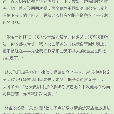
道。青云剑在剑鞘里轻轻震颤了一下，发出一声极细微的嗡
鸣。他与楚云飞两两对视，两个截然不同出身却都在长辈的
旧债下长大的年轻人，隔着冰沙杯旁的旧合影交换了一个极
短的凝视。
“等这一仗打完，我跟你一起去楚家。你叔父，我替我爸转
达。你爸那枚青珠，我下次去楚家的时候亲自带回剑穗上。
但不是现在——先让我把赵家那些见不得人的g当全扯到太
yAn底下。”
楚云飞用扇子挡住半张脸，眼睛却弯了一下。然后他收起扇
子，转身往冷饮店门口走去，走到门框旁边忽然又停下，回
头补了句：“赵天傲刚才那个脸sE你没忘吧？下次他再在你面
前摔雪茄，你替我多踩两脚。”
林尘没答话，只是把那枚沾了点矿泉水渍的楚家族徽放进贴