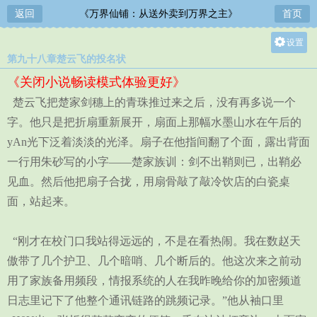
返回
《万界仙铺：从送外卖到万界之主》
首页
设置
第九十八章楚云飞的投名状
关灯
《关闭小说畅读模式体验更好》
大
楚云飞把楚家剑穗上的青珠推过来之后，没有再多说一个
中
字。他只是把折扇重新展开，扇面上那幅水墨山水在午后的
小
yAn光下泛着淡淡的光泽。扇子在他指间翻了个面，露出背面
一行用朱砂写的小字——楚家族训：剑不出鞘则已，出鞘必
见血。然后他把扇子合拢，用扇骨敲了敲冷饮店的白瓷桌
面，站起来。
“刚才在校门口我站得远远的，不是在看热闹。我在数赵天
傲带了几个护卫、几个暗哨、几个断后的。他这次来之前动
用了家族备用频段，情报系统的人在我昨晚给你的加密频道
日志里记下了他整个通讯链路的跳频记录。”他从袖口里