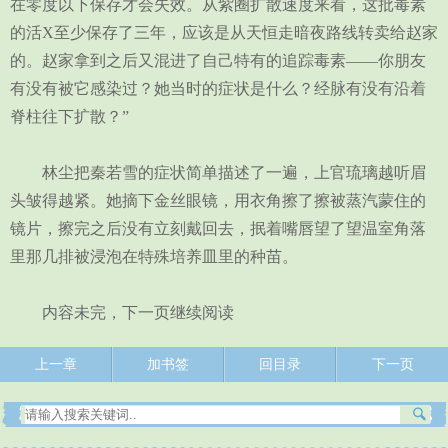
在零度以下保存才会失效。从紫圈扩散速度来看，这批毒素
的活X至少保存了三年，应该是从天恒走暗夜路线转卖给赵家
的。赵家拿到之后又混进了自己特有的追踪毒素——你朋友
有没有被它感染过？她当时的症状是什么？经脉有没有沿着
脊柱往下扩散？”
林尘把秦若雪的症状简单描述了一遍，上官琉璃越听眉
头皱得越紧。她摘下金丝眼镜，用衣角擦了擦被蒸汽蒙住的
镜片，擦完之后没有立刻戴回去，抿着嘴唇望了望温室角落
里那几排被浸泡在特殊培养皿里的种苗。
内容未完，下一页继续阅读
上一章
加书签
回目录
下一页