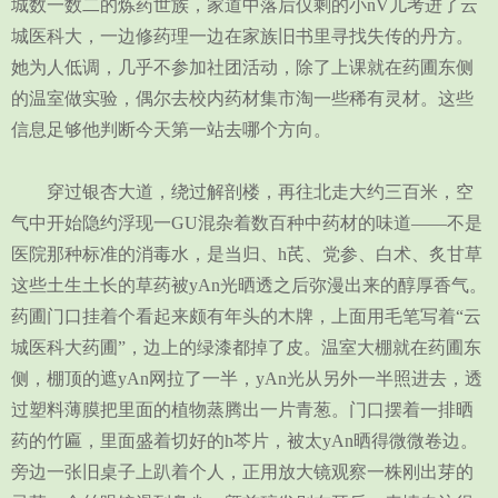
城数一数二的炼药世族，家道中落后仅剩的小nV儿考进了云
城医科大，一边修药理一边在家族旧书里寻找失传的丹方。
她为人低调，几乎不参加社团活动，除了上课就在药圃东侧
的温室做实验，偶尔去校内药材集市淘一些稀有灵材。这些
信息足够他判断今天第一站去哪个方向。
穿过银杏大道，绕过解剖楼，再往北走大约三百米，空
气中开始隐约浮现一GU混杂着数百种中药材的味道——不是
医院那种标准的消毒水，是当归、h芪、党参、白术、炙甘草
这些土生土长的草药被yAn光晒透之后弥漫出来的醇厚香气。
药圃门口挂着个看起来颇有年头的木牌，上面用毛笔写着“云
城医科大药圃”，边上的绿漆都掉了皮。温室大棚就在药圃东
侧，棚顶的遮yAn网拉了一半，yAn光从另外一半照进去，透
过塑料薄膜把里面的植物蒸腾出一片青葱。门口摆着一排晒
药的竹匾，里面盛着切好的h芩片，被太yAn晒得微微卷边。
旁边一张旧桌子上趴着个人，正用放大镜观察一株刚出芽的