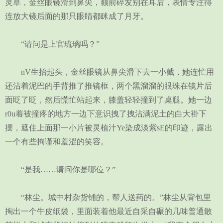
灵草，金丝眼镜滑到鼻尖，额前碎发别在耳后，表情专注得
连放大镜后面的那只眼睛都眯成了月牙。
“请问是上官琉璃吗？”
nV生抬起头，金丝眼镜从鼻尖滑下去一小截，她连忙用
还沾着泥巴的手背推了推镜框，两个黑溜溜的眼珠在镜片后
面眨了眨，然后慌忙站起来，膝盖轻轻撞到了桌腿。她一边
r0u着被撞疼的地方一边下意识拽了拽沾满泥土的白大褂下
摆，遮住上面那一小片被灵植汁Ye染成淡紫sE的印迹，露出
一个有些拘谨和羞涩的笑容。
“是我……请问你是哪位？”
“林尘。城中村杂货铺的，帮人送药的。”林尘从背包里
掏出一个牛皮纸袋，里面装着他最近自采自碾的几味普通散