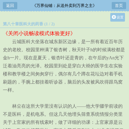
返回
《万界仙铺：从送外卖到万界之主》
首页
设置
第八十章医科大的药香 (1 / 2)
关灯
《关闭小说畅读模式体验更好》
大
云城医科大坐落在城东新区边缘，是一所有着近百年历
中
史的老校。校园里种满了银杏树，秋天叶子h的时候满校都是
小
金h一片。现在是夏天，银杏叶还是青的，在午后的yAn光下
泛着油亮亮的光泽。校园里到处是穿白大褂的医学生在实验
楼和教学楼之间匆匆穿行，偶尔有几个蹲在花坛边对着手机
刷题的，手腕上都挂着听诊器，脑后的头发被风吹得跟鸟窝
一样。
林尘在这所大学里没有认识的人——他大学辍学前读的
不是医科，是机电系。但这几天他埋头筛查系统情报分类里
关于上官家的所有线索时，做了详细的功课：上官家原是云