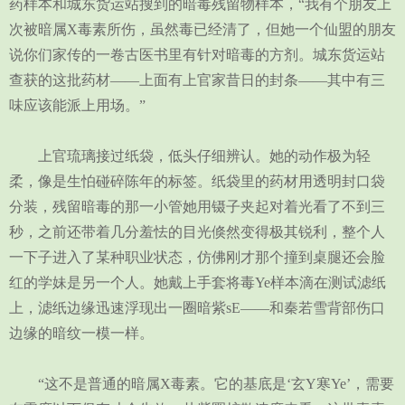
药样本和城东货运站搜到的暗毒残留物样本，“我有个朋友上
次被暗属X毒素所伤，虽然毒已经清了，但她一个仙盟的朋友
说你们家传的一卷古医书里有针对暗毒的方剂。城东货运站
查获的这批药材——上面有上官家昔日的封条——其中有三
味应该能派上用场。”
上官琉璃接过纸袋，低头仔细辨认。她的动作极为轻
柔，像是生怕碰碎陈年的标签。纸袋里的药材用透明封口袋
分装，残留暗毒的那一小管她用镊子夹起对着光看了不到三
秒，之前还带着几分羞怯的目光倏然变得极其锐利，整个人
一下子进入了某种职业状态，仿佛刚才那个撞到桌腿还会脸
红的学妹是另一个人。她戴上手套将毒Ye样本滴在测试滤纸
上，滤纸边缘迅速浮现出一圈暗紫sE——和秦若雪背部伤口
边缘的暗纹一模一样。
“这不是普通的暗属X毒素。它的基底是‘玄Y寒Ye’，需要