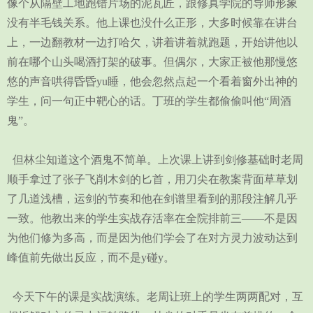
像个从隔壁工地跑错片场的泥瓦匠，跟修真学院的导师形象
没有半毛钱关系。他上课也没什么正形，大多时候靠在讲台
上，一边翻教材一边打哈欠，讲着讲着就跑题，开始讲他以
前在哪个山头喝酒打架的破事。但偶尔，大家正被他那慢悠
悠的声音哄得昏昏yu睡，他会忽然点起一个看着窗外出神的
学生，问一句正中靶心的话。丁班的学生都偷偷叫他“周酒
鬼”。
但林尘知道这个酒鬼不简单。上次课上讲到剑修基础时老周
顺手拿过了张子飞削木剑的匕首，用刀尖在教案背面草草划
了几道浅槽，运剑的节奏和他在剑谱里看到的那段注解几乎
一致。他教出来的学生实战存活率在全院排前三——不是因
为他们修为多高，而是因为他们学会了在对方灵力波动达到
峰值前先做出反应，而不是y碰y。
今天下午的课是实战演练。老周让班上的学生两两配对，互