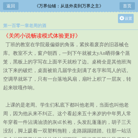
返回
《万界仙铺：从送外卖到万界之主》
首页
设置
第一百零一章老周的酒
关灯
《关闭小说畅读模式体验更好》
大
丁班的教室在学院最偏僻的角落，紧挨着废弃的旧器械仓
中
库。教室不大，窗户朝西，一到下午就被太yAn晒得像个蒸
小
笼，黑板上的字写在上面半天就粉了边。桌椅全是其他班淘
汰下来的破烂，桌面被前几届学生刻满了名字和骂人的话。
空调早就坏了，只有一台落地风扇，扇叶上积了一层灰，转
起来吱嘎作响。
上课的是老周。学生们私底下都叫他老周，当面也叫他老
周，因为他从来不纠正。这个看起来五十来岁的中年男人常
年穿着一件沾满油渍的灰sE长袍，头发乱蓬蓬的，胡子三天
没刮，脚上趿着一双塑料拖鞋，走路踢踢踏踏。往那一站活