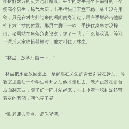
相拆解对方的灵力运转路线。林尘的对手是坐在前排的一个
瘦高个男生，炼气六层，出手很快但下盘不稳。林尘没有用
剑，只是在对方扑过来的瞬间侧身让过，用左手肘轻击他腰
椎下方半寸的位置。那男生脚下一软，手扶住桌角才没摔
倒。老周站在角落负责巡察，瞥了一眼，什么都没说，等到
下课后大家收拾器械时，他才叫住了林尘。
“林尘，放学后留一下。”
林尘把水壶放回桌上，拿起靠在旁边的青云剑背在身后。等
教室里最后一个学生离开之后他才走过去。老周正蹲在讲台
后面翻东西，翻了好一阵才站起来，手里拎着一坛封泥还带
着灰的老酒，朝他晃了晃。
“跟老师去天台。请你喝酒。”