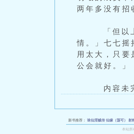
两年多没有招
「但以上，
情。」七七摇
用太大，只要
公会就好。」
内容未完，
新书推荐：
诛仙淫贼传
仙缘（荡可）
射
族
身为神女却被扶她迦摩与瓦尔基里们变
本站所