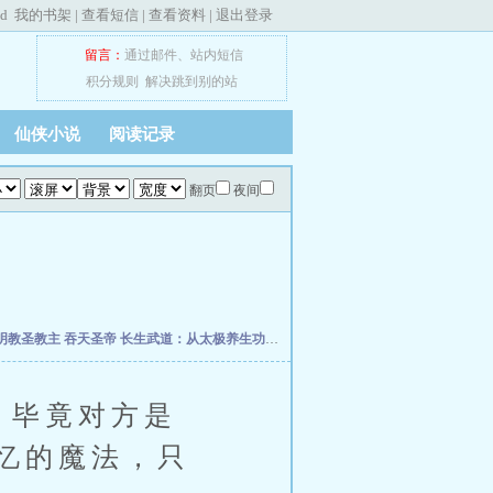
ed
我的书架
|
查看短信
|
查看资料
|
退出登录
留言：
通过邮件
、
站内短信
积分规则
解决跳到别的站
仙侠小说
阅读记录
翻页
夜间
明教圣教主
吞天圣帝
长生武道：从太极养生功开始
终极星卡师
超维术士
斗破之我为
毕竟对方是
忆的魔法，只