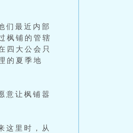
。
他们最近内部
过枫铺的管辖
在四大公会只
理的夏季地
愿意让枫铺嚣
来这里时，从