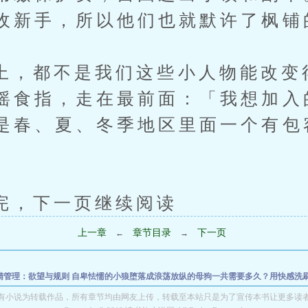
收新手，所以他们也就默许了枫铺
都不是我们这些小人物能改变
摇食指，走在最前面：「我想加入
是春、夏、冬季地区里面一个有包
下一页继续阅读
上一章
章节目录
下一页
←
→
精管理：欲望与规则
自卑怯懦的小狼堕落成浪荡放纵的母狗一共需要多久？用快感洗
成了性上瘾的便器
败者受奸~我最爱的性斗萝莉女友绝对不会被巨根男夺走凌辱种付
有小说为转载作品，所有章节均由网友上传，转载至本站只是为了宣传本书让更多读