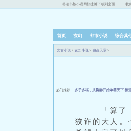
将读书族小说网快捷键下载到桌面
收
首页
玄幻
都市小说
综合其
文窗小说
>
玄幻小说
>
独占天堂
>
热门推荐：
多子多福，从娶妻开始争霸天下
极
「算了，我
狡诈的大人。