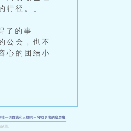
的行径。」
得了的事
的公会，也不
容心的团结小
刷掉一切自我和人格吧～
寝取勇者的底层魔
？
轮番让狐神们堕落成银乱的母狗，让大家
者欣赏。