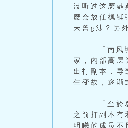
没听过这麽鼎
麽会放任枫铺
未曾g涉？另
「南风城招
家，内部高层
出打副本，导
生变故，逐渐
「至於夏季
之前打副本有
明曦的成员不