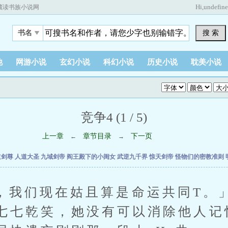
Hi,
undefin
藏读书族小说网
搜 索
书名
他
网游小说
玄幻小说
科幻小说
历史小说
耽美小说
竞争4 (1 / 5)
上一章
章节目录
下一页
←
→
道剑尊
人道大圣
九域剑帝
阎王殿下的小闺女
武逆九千界
惊天剑帝
怪物们的密教准则
们现在姑且算是命运共同T。」
七七乾笑，她没有可以消除他人记