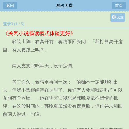
返回
独占天堂
首页
设置
登录3 (1 / 5)
关灯
《关闭小说畅读模式体验更好》
大
轻装上阵，在离开前，蒋晴雨回头问：「我打算离开这
中
里。有人要跟上吗？」
小
两人支支呜呜半天，没个定调。
等了许久，蒋晴雨再问一次：「的确不一定能顺利出
去，但我不想继续待在这里了。你们有人要和我走吗？可以
互相有个照应。」她在讲完话後想起郭晚夏毫不留情的批
评。在这段时间内，郭晚夏虽然没有摆臭脸，但也并未和眼
前两人说过一句话。