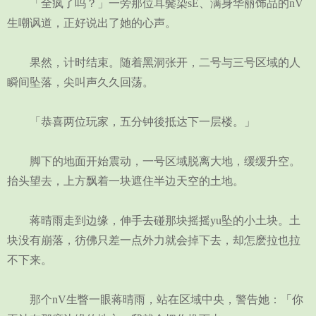
「全疯了吗？」一旁那位耳鬓染sE、满身华丽饰品的nV
生嘲讽道，正好说出了她的心声。
果然，计时结束。随着黑洞张开，二号与三号区域的人
瞬间坠落，尖叫声久久回荡。
「恭喜两位玩家，五分钟後抵达下一层楼。」
脚下的地面开始震动，一号区域脱离大地，缓缓升空。
抬头望去，上方飘着一块遮住半边天空的土地。
蒋晴雨走到边缘，伸手去碰那块摇摇yu坠的小土块。土
块没有崩落，彷佛只差一点外力就会掉下去，却怎麽拉也拉
不下来。
那个nV生瞥一眼蒋晴雨，站在区域中央，警告她：「你