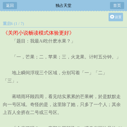
返回
独占天堂
首页
设置
重启6 (1 / 7)
关灯
《关闭小说畅读模式体验更好》
大
「题目：我最Ai吃什麽水果？」
中
小
「一，芒果；二，苹果；三，火龙果。计时五分钟。」
地上瞬间浮现三个区域，分别写着「一」「二」
「三」。
蒋晴雨环顾四周，看见结实累累的芒果树，於是默默走
向一号区域。奇怪的是，这里除了她，只多了一个人；其余
上百人全挤在二号或三号区。