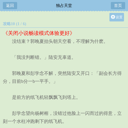
返回
独占天堂
首页
设置
攻略10 (1 / 6)
关灯
《关闭小说畅读模式体验更好》
大
没结束？郭晚夏抬头朝天空看，不理解为什麽。
中
小
「我没判断错。」陆安无辜道。
郭晚夏和彭学念不解，突然陆安又开口：「副会长方得
分，目前b分一b一平手。」
是前方的纸飞机轻飘飘飞到塔上。
彭学念望向杨树榕，没错过他脸上一闪而过的得意，立
刻一个水柱冲跑剩下的纸飞机。