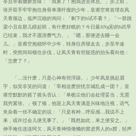
令且带着撒娇意味：「我累了！抱我进去休息。」步上前，
张开双手牢牢抱住身骨单薄纤瘦的少年，皇甫空将首埋在凤
天青颈边，低声沉稳的询问：「剩下的b试不看？」「一群跳
梁小丑在那儿瞎起哄，有什麽好瞧的？今日最JiNg彩的b武早
已结束，我才不愿浪费气力。」「嗯，那便进去睡一会
儿。」皇甫空抱稳怀中少年，转身往房寝走去，步至半途
时，突然间却顿住步伐，让凤天青有些疑惑的抬头看向他：
「怎麽了？」
「…没什麽，只是心神有些浮躁。」少年凤皇挑起眉
宇，似笑非笑的问道：「宰相这麽担忧京城乱成一团？」皇
甫空默默的摇了摇头否认：「单栀尘他们会处理妥当，无需
我穷紧张。」顿了顿，他迎上凤天青满是兴味地注视，语气
夹杂着一丝不确定的说：「只是有种…呼应感…我说不上
来，或许过会儿便无事了。」「既然如此，来之便安之。」
伸手掩住连连呵欠，凤天青神情倦懒的窝进男人的x膛，轻声