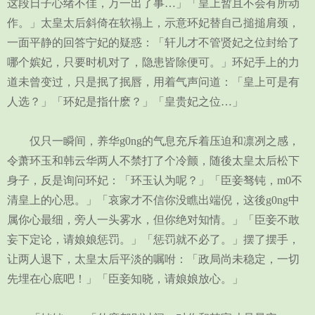
这段日子心绪不佳，万一出了事…」「皇上暂且不会有所动
作。」太皇太后斜倚在软禢上，示意环妃替自己搥搥肩颈，
一面平静的回答宁妃的疑惑：「轩儿才不管贤妃之位封给了
哪个嫔妃，只要时机对了，隐患皆除便可。」环妃手上的力
道未曾变过，只是抿了抿唇，用着气声问道：「皇上可是有
人选？」「环妃是指什麽？」「皇贵妃之位…」
仅只一瞬间，养华g0ng的气息充斥着压迫和凛冽之感，
令萧环玉和韩云华两人不禁打了个冷颤，随後太皇太后松下
身子，反是询问环妃：「环玉认为呢？」「臣妾驽钝，m0不
清皇上的心思。」「哀家才不信你没瞧出端倪，这後g0ng中
属你心最细，旁人一头雾水，但你绝对知情。」「臣妾不敢
妄下定论，请娘娘惩罚。」「惩罚就不必了。」摆了摆手，
让两人退下，太皇太后平淡的嘱咐：「政局尚未稳定，一切
先埋在心底吧！」「臣妾知晓，请娘娘放心。」