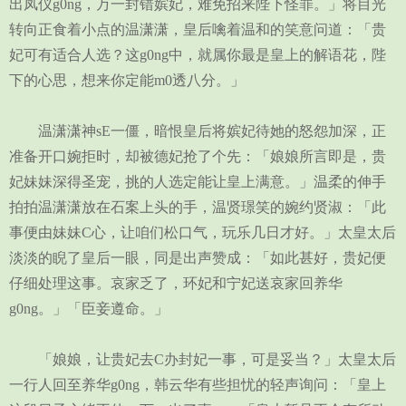
出凤仪g0ng，万一封错嫔妃，难免招来陛下怪罪。」将目光
转向正食着小点的温潇潇，皇后噙着温和的笑意问道：「贵
妃可有适合人选？这g0ng中，就属你最是皇上的解语花，陛
下的心思，想来你定能m0透八分。」
温潇潇神sE一僵，暗恨皇后将嫔妃待她的怒怨加深，正
准备开口婉拒时，却被德妃抢了个先：「娘娘所言即是，贵
妃妹妹深得圣宠，挑的人选定能让皇上满意。」温柔的伸手
拍拍温潇潇放在石案上头的手，温贤璟笑的婉约贤淑：「此
事便由妹妹C心，让咱们松口气，玩乐几日才好。」太皇太后
淡淡的睨了皇后一眼，同是出声赞成：「如此甚好，贵妃便
仔细处理这事。哀家乏了，环妃和宁妃送哀家回养华
g0ng。」「臣妾遵命。」
「娘娘，让贵妃去C办封妃一事，可是妥当？」太皇太后
一行人回至养华g0ng，韩云华有些担忧的轻声询问：「皇上