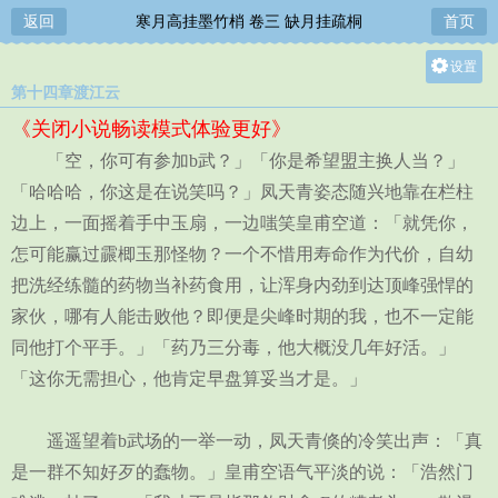
返回
寒月高挂墨竹梢 卷三 缺月挂疏桐
首页
设置
第十四章渡江云
关灯
《关闭小说畅读模式体验更好》
大
「空，你可有参加b武？」「你是希望盟主换人当？」
中
「哈哈哈，你这是在说笑吗？」凤天青姿态随兴地靠在栏柱
小
边上，一面摇着手中玉扇，一边嗤笑皇甫空道：「就凭你，
怎可能赢过霢楖玉那怪物？一个不惜用寿命作为代价，自幼
把洗经练髓的药物当补药食用，让浑身内劲到达顶峰强悍的
家伙，哪有人能击败他？即便是尖峰时期的我，也不一定能
同他打个平手。」「药乃三分毒，他大概没几年好活。」
「这你无需担心，他肯定早盘算妥当才是。」
遥遥望着b武场的一举一动，凤天青倏的冷笑出声：「真
是一群不知好歹的蠢物。」皇甫空语气平淡的说：「浩然门