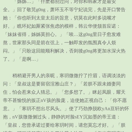
「姊姊…」「什麽都别过问，对你和韩家才是最安
全。」回了敬芫g0ng，萧环玉不等宁妃说完，先是开口警告
她：「你也听到太皇太后的旨意，切莫在此时多说嘴才
好。」瞧环妃如厮紧张焦虑的模样，韩云华便颔首应诺：
「妹妹省得，姊姊莫担心。」「唉…这g0ng里日子愈发难
熬，世家那头同是箭在弦上，一触即发的氛围真令人烦
闷。」「只盼这回能顺利解决，否则後g0ng将更加水深火热
了。」「是啊…」
稍稍避开男人的亲昵，寒玥微微拧了拧眉，语调淡淡的
问：「皇叔这是要留宿渲雅山庄？」「若朕不跟未婚妻同
住，怕会惹来众人猜忌。」「您多想了。」眯起凤眼，耀天
帝不甚愉悦的扳正nV孩的脸庞，迫使她正视自己：「你不愿
意。」「寒玥不想出尽风头。」使了巧劲挣脱欧yAn亘轩的怀
抱，nV孩微微侧过头，静静的对脸sEY沉如墨的帝王道：
「皇叔，您曾承诺过要给寒玥时间，请您莫忘才好。」「朕