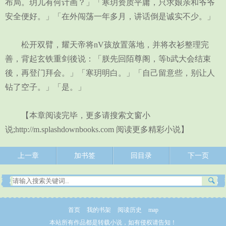
布局。玥儿有何计画？」「寒玥资质平庸，只求娘亲和爷爷
安全便好。」「在外闯荡一年多月，讲话倒是诚实不少。」
松开双臂，耀天帝将nV孩放置落地，并将衣衫整理完
善，背起玄铁重剑後说：「朕先回陌尊阁，等b武大会结束
後，再登门拜会。」「寒玥明白。」「自己留意些，别让人
钻了空子。」「是。」
【本章阅读完毕，更多请搜索文窗小
说;http://m.splashdownbooks.com 阅读更多精彩小说】
上一章
加书签
回目录
下一页
首页
我的书架
阅读历史
map
本站所有作品都是转载小说，如有侵权请告知！