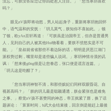
没忘，可朕没答应过让你四处惹人注目。」「您当寒玥喜欢
吗？」
眼见nV孩即将动怒，男人站起身子，重新将寒玥抱回怀
中，语气温和的安抚：「玥儿莫气，朕知你不喜如此。」顿
了顿，欧yAn亘轩再道：「可朕虽是治国帝王，但亦是普通男
人，见到自己的人被其他Hui物看着，要朕不愤怒实是不可
能。」「皇叔就省省那些不着边际的话，明明是厌恶江湖门
派权势过剩，嘴里却是道些骗人说词。」寒玥神情冷漠的讥
讽：「想来後g0ng很是让您眷恋，张口便是谎言连篇。」
「玥儿这是吃醋了？」
「您当寒玥神智不清，和那些嫔妃们同样双眼昏花、自
视甚高吗？」「朕的玥儿最是聪颖通透，朕会紧张也是难免
之事。」察觉nV孩不甚赞同的神态，帝王抿紧了唇，换了话
题谈论：「算算时间，b武大会结束後，回京倒是能赶上最後