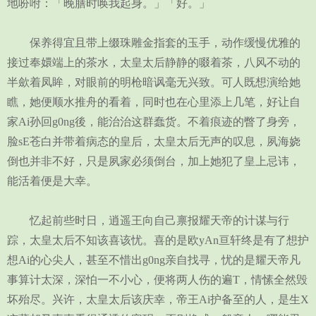
地吩咐：「晚膳时唤我起身。」「好。」
保养得宜且带上缀珠雕金指套的玉手，动作缓慢优雅的
接过奉嬛端上的茶水，太皇太后静静的啜着茶，八风不动的
半歛着凤眸，对眼前的明枪暗讽毫无兴致。可人既想演给她
瞧，她便顺水推舟的看着，同时也在心里添上几笔，好让自
家Ai孙回g0ng後，能治治这群蠢货。不着痕迹的瞥了身旁，
脸sE苍白并带着病态的皇后，太皇太后无声的叹息，夙海娆
倒也并非不好，只是夙家必须倒台，加上她犯了皇上忌讳，
能活着便是大幸。
忆起前些时日，逍遥王向自己禀报耀天帝的计谋与行
踪，太皇太后不知该喜该忧。喜的是欧yAn亘轩终是有了想护
想Ai的心尖人，甚至不惜出g0ng亲自找寻，忧的是耀天帝凡
事算计太深，深怕一不小心，便将两人伤的遍T，情愫全然毁
坏殆尽。兴许，太皇太后该庆幸，帝王Ai护备至的人，是生X