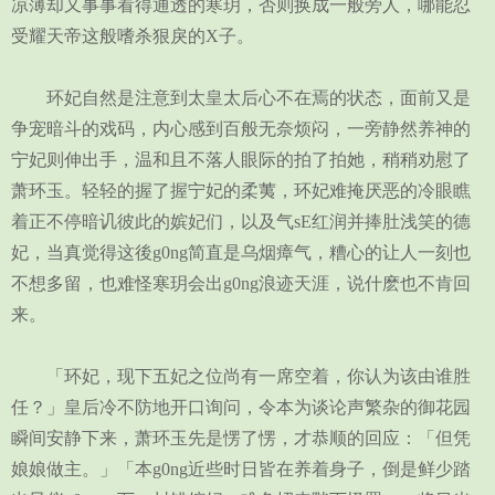
凉薄却又事事看得通透的寒玥，否则换成一般旁人，哪能忍
受耀天帝这般嗜杀狠戾的X子。
环妃自然是注意到太皇太后心不在焉的状态，面前又是
争宠暗斗的戏码，内心感到百般无奈烦闷，一旁静然养神的
宁妃则伸出手，温和且不落人眼际的拍了拍她，稍稍劝慰了
萧环玉。轻轻的握了握宁妃的柔荑，环妃难掩厌恶的冷眼瞧
着正不停暗讥彼此的嫔妃们，以及气sE红润并捧肚浅笑的德
妃，当真觉得这後g0ng简直是乌烟瘴气，糟心的让人一刻也
不想多留，也难怪寒玥会出g0ng浪迹天涯，说什麽也不肯回
来。
「环妃，现下五妃之位尚有一席空着，你认为该由谁胜
任？」皇后冷不防地开口询问，令本为谈论声繁杂的御花园
瞬间安静下来，萧环玉先是愣了愣，才恭顺的回应：「但凭
娘娘做主。」「本g0ng近些时日皆在养着身子，倒是鲜少踏