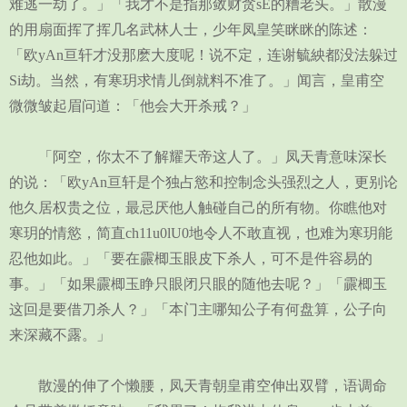
难逃一劫了。」「我才不是指那敛财贪sE的糟老头。」散漫
的用扇面挥了挥几名武林人士，少年凤皇笑眯眯的陈述：
「欧yAn亘轩才没那麽大度呢！说不定，连谢毓紻都没法躲过
Si劫。当然，有寒玥求情儿倒就料不准了。」闻言，皇甫空
微微皱起眉问道：「他会大开杀戒？」
「阿空，你太不了解耀天帝这人了。」凤天青意味深长
的说：「欧yAn亘轩是个独占慾和控制念头强烈之人，更别论
他久居权贵之位，最忌厌他人触碰自己的所有物。你瞧他对
寒玥的情慾，简直ch11u0lU0地令人不敢直视，也难为寒玥能
忍他如此。」「要在霢楖玉眼皮下杀人，可不是件容易的
事。」「如果霢楖玉睁只眼闭只眼的随他去呢？」「霢楖玉
这回是要借刀杀人？」「本门主哪知公子有何盘算，公子向
来深藏不露。」
散漫的伸了个懒腰，凤天青朝皇甫空伸出双臂，语调命