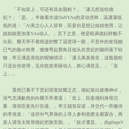
「不知皇上，可还有其余脂粉？」「潇儿想送给德
妃？」「是。」半敛着水波DaNYAn的灵动杏眸，温潇潇低
低的道：「Ai美之心人人皆有，臣妾自是想让姐姐使用，让
姐姐能更加美YAn动人。」言下之意，便是暗讽德妃样貌不
出彩。耀天帝不着痕迹的瞥了温贤璟一眼，不意外的发现她
已气的脸sE铁青，微微弯起唇角且低头在贵妃的额间落下轻
吻，帝王满是喜悦的呢喃情话：「潇儿果真善良，这瓶脂粉
只适合你使用，见你愈发美丽动人，朕心满意足。」「皇
上…」
显然已看不下贵妃得宠炫耀之态，德妃装出疲倦神sE，
语气充满歉然的向耀天帝禀退：「皇上，臣妾感到身骨沉
重，请容臣妾先行告退。」帝王颔首应诺，并交代一旁服侍
的李准道：「送些补气养身的上等人参和燕窝去紫霖合，再
派人请张太医替德妃把脉安胎。」「奴才遵旨。」由g0ngnV