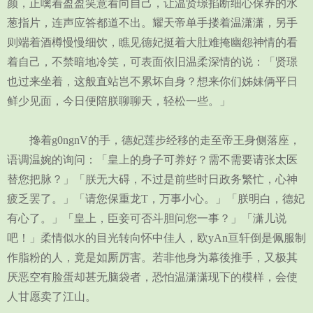
颜，正噙着盈盈笑意看向自己，让温贤璟掐断细心保养的水
葱指片，连声应答都道不出。耀天帝单手搂着温潇潇，另手
则端着酒樽慢慢细饮，瞧见德妃挺着大肚难掩幽怨神情的看
着自己，不禁暗地冷笑，可表面依旧温柔深情的说：「贤璟
也过来坐着，这般直站岂不累坏自身？想来你们姊妹俩平日
鲜少见面，今日便陪朕聊聊天，轻松一些。」
搀着g0ngnV的手，德妃莲步经移的走至帝王身侧落座，
语调温婉的询问：「皇上的身子可养好？需不需要请张太医
替您把脉？」「朕无大碍，不过是前些时日政务繁忙，心神
疲乏罢了。」「请您保重龙T，万事小心。」「朕明白，德妃
有心了。」「皇上，臣妾可否斗胆问您一事？」「潇儿说
吧！」柔情似水的目光转向怀中佳人，欧yAn亘轩倒是佩服制
作脂粉的人，竟是如厮厉害。若非他身为幕後推手，又极其
厌恶空有脸蛋却甚无脑袋者，恐怕温潇潇现下的模样，会使
人甘愿卖了江山。