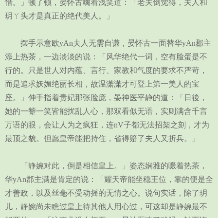
惜。」顿了顿，晏怀古噙着浅笑道：「老夫倒觉得，夫人和
玥ㄚ头才是真正的绝代美人。」
摆手示意欧yAn夫人无需自谦，晏怀古一面替华yAn郡主
添上热茶，一边淡淡的说：「风华绝代一词，空有脸蛋是不
行的。只是世人对内蕴、言行、家教和气度的要求不严苛，
而是追求妖媚绝丽长相，故温潇潇才可登上第一美人的宝
座。」伸手指着贵妃那张脸庞，晏神医平静的道：「日後，
她的一颦一笑皆能扰乱人心，那双看似无语，实则满含千言
万语的眼，会让人为之疯狂，连nV子都无法招架之刻，才为
最顶之貌。但愿皇帝能把持住，省得赔了夫人又折兵。」
「静婉对此，倒是相信皇上。」姿态娴雅的啜着热茶，
华yAn郡主满是肯定的说：「耀天帝能坐稳王位，靠的便是全
才善政，以及丝毫不受动摇的无情之心。说句实话，除了玥
儿，静婉尚未瞧过皇上待其他人用心过，可这却是静婉最不