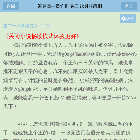
返回
寒月高挂墨竹梢 卷三 缺月挂疏桐
首页
设置
第二十四章桃花水 (1 / 2)
关灯
《关闭小说畅读模式体验更好》
大
德妃深刻觉得造化弄人，先不论温远山被杀害，没能除
中
掉欧yAn寒玥一事，光是後g0ng和温家的问题，便已令她内心
小
郁结难解。对於圣眷犹存，帝王仍日日关切的作风，她也拿
捏不定耀天帝的心思，亦不知温家买凶杀人之事，皇上究竟
知情与否，计较的意味是否强烈。可温家突的赐婚联姻，温
潇潇入g0ng封妃，早让她嗅到不单纯的味道。但这并不代
表，她能容忍一个低下庶nVb自己得宠，姿sE更是一日惊YAn
天下！
「姐姐，您也来御花园散心吗？」凝脂般滑腻白皙的玉
手，轻轻抚上帝王的x膛，一张无法用言语形容其美丽的娇