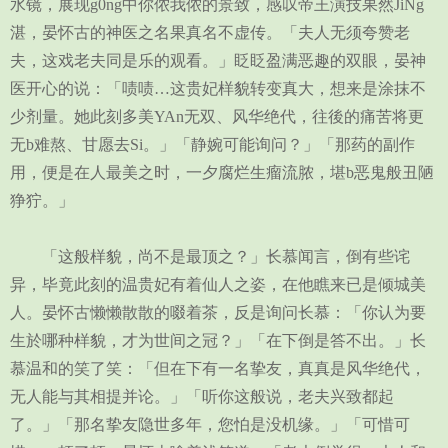
水镜，展现g0ng中你侬我侬的景致，感叹帝王演技果然JiNg
湛，晏怀古的神医之名果真名不虚传。「夫人无须夸赞老
夫，这戏老夫同是乐的观看。」眨眨盈满恶趣的双眼，晏神
医开心的说：「啧啧…这贵妃样貌转变真大，想来是涂抹不
少剂量。她此刻多美YAn无双、风华绝代，往後的痛苦将更
无b难熬、甘愿去Si。」「静婉可能询问？」「那药的副作
用，便是在人最美之时，一夕腐烂生瘤流脓，堪b恶鬼般丑陋
狰狞。」
「这般样貌，尚不是最顶之？」长慕闻言，倒有些诧
异，毕竟此刻的温贵妃有着仙人之姿，在他瞧来已是倾城美
人。晏怀古懒懒散散的啜着茶，反是询问长慕：「你认为要
生於哪种样貌，才为世间之冠？」「在下倒是答不出。」长
慕温和的笑了笑：「但在下有一名挚友，真真是风华绝代，
无人能与其相提并论。」「听你这般说，老夫兴致都起
了。」「那名挚友隐世多年，您怕是没机缘。」「可惜可