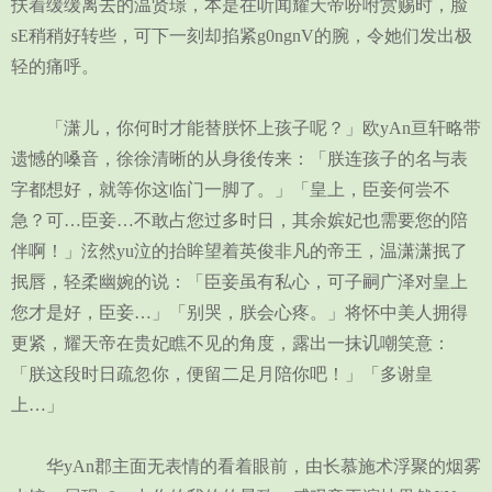
扶着缓缓离去的温贤璟，本是在听闻耀天帝吩咐赏赐时，脸
sE稍稍好转些，可下一刻却掐紧g0ngnV的腕，令她们发出极
轻的痛呼。
「潇儿，你何时才能替朕怀上孩子呢？」欧yAn亘轩略带
遗憾的嗓音，徐徐清晰的从身後传来：「朕连孩子的名与表
字都想好，就等你这临门一脚了。」「皇上，臣妾何尝不
急？可…臣妾…不敢占您过多时日，其余嫔妃也需要您的陪
伴啊！」泫然yu泣的抬眸望着英俊非凡的帝王，温潇潇抿了
抿唇，轻柔幽婉的说：「臣妾虽有私心，可子嗣广泽对皇上
您才是好，臣妾…」「别哭，朕会心疼。」将怀中美人拥得
更紧，耀天帝在贵妃瞧不见的角度，露出一抹讥嘲笑意：
「朕这段时日疏忽你，便留二足月陪你吧！」「多谢皇
上…」
华yAn郡主面无表情的看着眼前，由长慕施术浮聚的烟雾