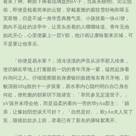
看呆了神。树荫下捧着琉璃盘的nV子，当真美丽绝l、出尘脱
俗，即便是梳着简单的云髻，穿戴素雅的紫纹雪纱袍和翠玉
芙蓉簪，仍是不减一身华贵典雅气质。小孩抓着一块sU饼，
跑向不远处的凉亭中，让里头坐着的人嚐嚐味道。青年见他
如此开心，心里便蒙上一层Y郁，他计画让康咏絮来京城，可
不是要让他享乐。
「你便是易水寒？」清冷淡漠的声音从凉亭那儿传来，
使仍躺在草地上打量眼前一切的青年浑身一紧，猛然起身看
向询问之人。仔细观察眼前身袭银织振翅海东青月牙袍，容
貌清丽JiNg致的十一岁孩童，易水寒内心隐约明白自己身在
何处，便乾脆的朝寒玥下跪请安：「草民参见定遥世子。」
nV孩并未理会他，而是温柔的看向一旁的华yAn郡主：「娘
亲，让豫始陪您谈天可好？」「自然是好。」欧yAn夫人笑了
笑，随後款款步上前，牵着已有了新名的康咏絮离开。