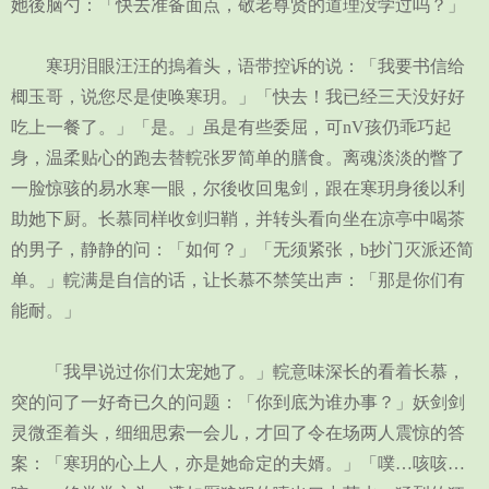
她後脑勺：「快去准备面点，敬老尊贤的道理没学过吗？」
寒玥泪眼汪汪的摀着头，语带控诉的说：「我要书信给
楖玉哥，说您尽是使唤寒玥。」「快去！我已经三天没好好
吃上一餐了。」「是。」虽是有些委屈，可nV孩仍乖巧起
身，温柔贴心的跑去替輐张罗简单的膳食。离魂淡淡的瞥了
一脸惊骇的易水寒一眼，尔後收回鬼剑，跟在寒玥身後以利
助她下厨。长慕同样收剑归鞘，并转头看向坐在凉亭中喝茶
的男子，静静的问：「如何？」「无须紧张，b抄门灭派还简
单。」輐满是自信的话，让长慕不禁笑出声：「那是你们有
能耐。」
「我早说过你们太宠她了。」輐意味深长的看着长慕，
突的问了一好奇已久的问题：「你到底为谁办事？」妖剑剑
灵微歪着头，细细思索一会儿，才回了令在场两人震惊的答
案：「寒玥的心上人，亦是她命定的夫婿。」「噗…咳咳…