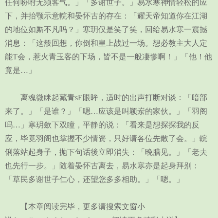
任何吩咐无须客气。」「多谢世子。」易水寒神情轻松的应
下，并抬颚示意輐和晏怀古的存在：「耀天帝知道你在江湖
的地位如厮不凡吗？」寒玥仅是笑了笑，回给易水寒一震撼
消息：「这般回想，你倒和皇上战过一场。想必教主大人定
能T会，惹火青玉客的下场，皆不是一般凄惨啊！」「他！他
竟是…」
离魂微眯起藏青sE眼眸，适时的出声打断对谈：「暗部
来了。」「是谁？」「嗯…应该是叫颖岽的家伙。」「羽阁
吗…」寒玥歛下双瞳，平静的说：「看来是想探探我的反
应，毕竟羽阁也掌握不少情资，只好请各位先散了会。」輐
俐落站起身子，抛下句话後立即消失：「晚膳见。」「老夫
也先行一步。」随着晏怀古离去，易水寒亦是起身拜别：
「草民多谢世子仁心，还望您多多相助。」「嗯。」
【本章阅读完毕，更多请搜索文窗小