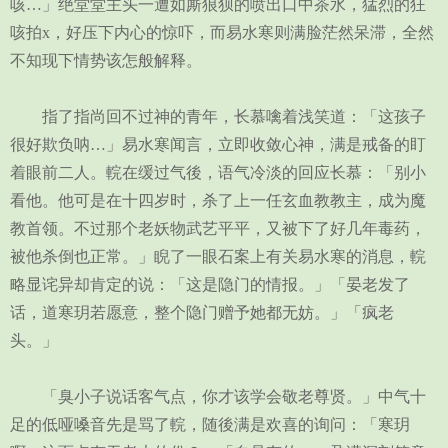
咳…」绝堂堂主头一遭如厮狼狈的喷出口中茶水，猛烈的狂
咳拍x，好压下内心的惊吓，而易水寒则满脸茫然呆滞，全然
不知现下情势该怎般解释。
指了指尚回不过神的青年，长慕噙着浅笑道：「这孩子
很好欺负呐…」易水寒闻言，立即收敛心神，满是戒备的盯
着眼前二人。輐在缓过气後，语气冷淡的回应长慕：「别小
看他。他可是在十四岁时，杀了上一任玄血教教主，成为魔
教首领。不过那个老妖物武艺平平，又被下了好几年毒药，
被他杀倒也正常。」睨了一眼石案上有关易水寒的消息，輐
略显诧异却肯定的说：「这是隐门的情报。」「晏老发了
话，道寒玥若愿意，整个隐门赠予她都无妨。」「疯老
头。」
「臭小子说话客气点，你才该学会敬老尊贤。」中气十
足的低哑嗓音先是骂了輐，随後满是欢喜的询问：「寒玥