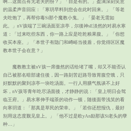
啊…这面点有无老夫的份？」「自是有的。」盈满深刻笑意
的温柔声音回应：「寒玥早料到您会在此时回来。」「等老
夫吃饱了，再帮你毒Si那个魔教小鬼。」「晏老无需如
此。」nV孩端了三碗汤面至凉亭，尔後神sE淡然的对易水寒
道：「过来吃些东西，你一路上应是吃乾粮果腹。」「你想
收买本座。」「本世子有隐门和嶟峪当後盾，你觉得区区魔
教本世子会在意？」
魔教教主被nV孩一席傲然的话给堵了嘴，却又不能否认
自己被那名暗部逮住後，因一路刻苦赶路导致胃腹空饿，只
好默默的聚到凉亭一块吃汤面。一行人用膳气氛谈不上好
坏，nV孩等青年吃尽汤面後，才静静的说：「皇上明日会驾
临王府。」易水寒伸手端茶的动作一顿，随後面带浅笑的看
向寒玥道：「那真是草民的荣幸。」「若你还想报仇，最好
别用这态度觐见皇上。」「他不过是欧yAn励那该Si老头的孽
种…」