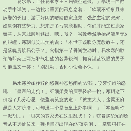
「易水寒，上任易家家主－易铁征遗孤。」寒玥一面翻
动手中详资，一边挑出重要的讯息念着：「软弱不经事且未
嫁娶的长姐，游手好闲的嗜赌败家庶弟，强占主宅的叔婶，
娘舅倒有些势力…想来是多亏舅亲相助，你们才能逃过康家
毒掌，从京城顺利逃出。嗯…哦？」兴致盎然地抬起漆黑无b
的眼瞳，寒玥似笑非笑的说：「本世子该唤你魔教教主，还
是落魄贵族易公子？」食指第一节骨尚微动时，易水寒的脖
颈随即架上两把邪气壮盛的各异锐剑，拥有湛蓝双眼的男子
朝他温文一笑：「别乱动，否则小命会不保。」
易水寒脸sE狰狞的怒视神态悠闲的nV孩，咬牙切齿的怒
吼：「皇帝的走狗！」纤细柔美的眉宇轻轻一挑，寒玥这下
倒起了几分心思，便盈满笑意的道：「教主大人，这翼王府
虽是人才济济，可却没半个是替皇上办事啊…」「本座听你
一派胡…」「哪来的丧家犬在这里乱吠！？」輐暴躁Y沉的嗓
音从不远处传来，弹指间即出现在nV孩身侧，一掌狠狠打在