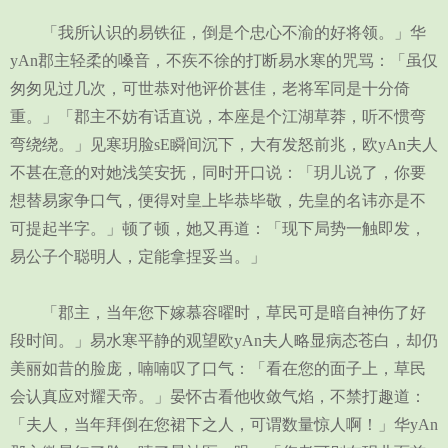
「我所认识的易铁征，倒是个忠心不渝的好将领。」华
yAn郡主轻柔的嗓音，不疾不徐的打断易水寒的咒骂：「虽仅
匆匆见过几次，可世恭对他评价甚佳，老将军同是十分倚
重。」「郡主不妨有话直说，本座是个江湖草莽，听不惯弯
弯绕绕。」见寒玥脸sE瞬间沉下，大有发怒前兆，欧yAn夫人
不甚在意的对她浅笑安抚，同时开口说：「玥儿说了，你要
想替易家争口气，便得对皇上毕恭毕敬，先皇的名讳亦是不
可提起半字。」顿了顿，她又再道：「现下局势一触即发，
易公子个聪明人，定能拿捏妥当。」
「郡主，当年您下嫁慕容曜时，草民可是暗自神伤了好
段时间。」易水寒平静的观望欧yAn夫人略显病态苍白，却仍
美丽如昔的脸庞，喃喃叹了口气：「看在您的面子上，草民
会认真应对耀天帝。」晏怀古看他收敛气焰，不禁打趣道：
「夫人，当年拜倒在您裙下之人，可谓数量惊人啊！」华yAn