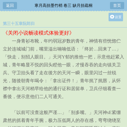
返回
寒月高挂墨竹梢 卷三 缺月挂疏桐
首页
设置
第三十五章阮郎归
关灯
《关闭小说畅读模式体验更好》
大
一身青衫布靴，年约弱冠岁数的青年，神情有些恍惚伫
中
立於连城城门前，嘴里溢出喃喃低语：「终於…回来了…」
小
「快走，别招人眼目。」天河Y郁的推他一把，示意他赶紧入
城，青年略显不悦的回头瞪他一眼，才慢吞吞的走向镇关卫
兵。守卫抬头看了走在後方的天河一瞬，眼里闪过一丝锐
光，随後朝青年喝令：「拿出证件！」青年抿了抿唇，从怀
襟中拿出天河稍早给他的通行证和居留单，卫兵仔细看查一
番後，便示意他们二人可通关。
「以前可没查这般严谨…」「别多嘴。」天河神sE紧绷
肃然的抓着青年手腕，极力压低两人的存在感，弯弯绕绕至