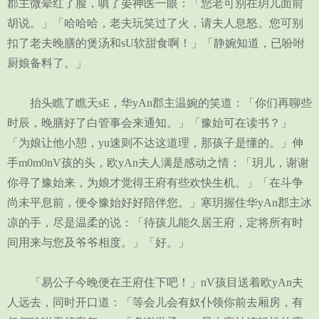
郡主微晕红了脸，嗔了晏神医一眼：「您老可别在玥儿面前
胡说。」「哈哈哈，老夫玩笑过了火，请夫人息怒。您可别
扣了老夫晚膳的煲汤和sU软甜食啊！」「静婉知道，已吩咐
厨娘备料了。」
抬头瞧了瞧天sE，华yAn郡主温婉的笑道：「你们再聊些
时辰，晚膳好了白管事会来通知。」「豫始可在读书？」
「为娘让他小憩，yu速则不达这道理，那孩子是懂的。」伸
手m0m0nV孩的头，欧yAn夫人满是感动之情：「玥儿，谢谢
你寻了豫始来，为娘才觉得王府有些欢快生机。」「在斗争
尚未平息前，便令豫始好好陪伴您。」寒玥握住华yAn郡主冰
凉的手，尽是温柔的说：「待孩儿能久居王府，定将所有时
间用来与您及爷爷相度。」「好。」
「易公子今晚便在王府住下吧！」nV孩目送着欧yAn夫
人远去，同时开口道：「等会儿会有奴仆领你前去厢房，有