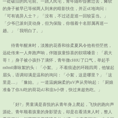
一处破旧的民宅前。一踏入民宅，青年随即昏厥过去，瘫软
的身子被早已等候两人到来的暗影扶住，并正sE地询问：
「可有诡异人士？」「没有，不过还是巡一回较妥当。」
「少爷已派剑灵动身，但为保险，你领着十名部属再巡一
趟。」「我明白了。」
待青年醒来时，淡雅的花香和徐柔夏风令他有些茫然，
远处传来一人奔跑声响，伴随孩童惊喜的软嚅嗓音：「易大
哥！」身子被小孩扑了满怀，青年微cH0U了口气，举起手
m0m0康咏絮的头：「小絮。」不着痕迹的环顾四周，他皱起
眉头，语调却满是温和的询问：「小絮，这是哪里？」「这
里是…」「豫始。」一道温婉娴柔的nV声从旁响起：「厨娘
准备了你Ai吃的荷花sU和韭h小饼，快过来趁热吃。」
「好?」男童满是喜悦的从青年身上爬起，飞快的跑向声
源处。青年顺着孩童的身影望去，却是在看清来人时，整人