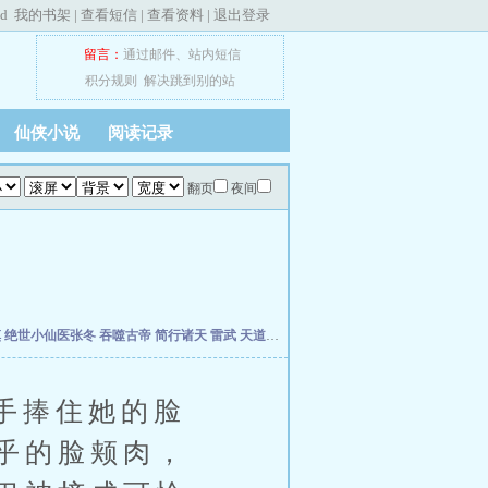
ed
我的书架
|
查看短信
|
查看资料
|
退出登录
留言：
通过邮件
、
站内短信
积分规则
解决跳到别的站
仙侠小说
阅读记录
翻页
夜间
慎
绝世小仙医张冬
吞噬古帝
简行诸天
雷武
天道天骄
开局签到荒古圣体
开局移植妖魔
手捧住她的脸
乎的脸颊肉，