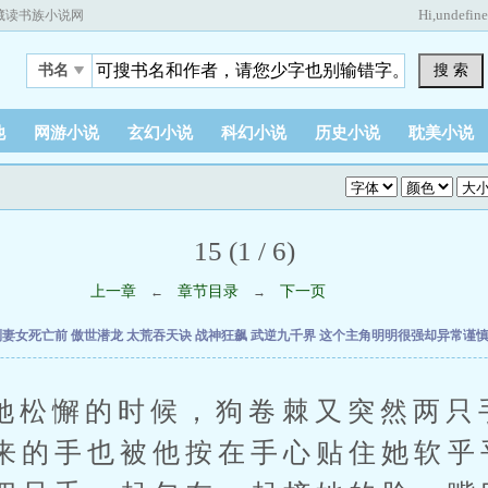
Hi,
undefin
藏读书族小说网
搜 索
书名
他
网游小说
玄幻小说
科幻小说
历史小说
耽美小说
15 (1 / 6)
上一章
章节目录
下一页
←
→
到妻女死亡前
傲世潜龙
太荒吞天诀
战神狂飙
武逆九千界
这个主角明明很强却异常谨
懈的时候，狗卷棘又突然两只
来的手也被他按在手心贴住她软乎