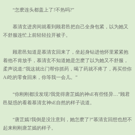
“怎麽连头都盖上了?不热吗?”
慕清玄进房间就看到顾君邑把自己全身包紧，以为她又
不舒服连忙上前轻轻拉开被子。
顾君邑知道是慕清玄回来了，坐起身钻进他怀里紧紧抱
着他不肯放手，慕清玄不知道她是怎麽了以为她又不舒服，
柔声说道:”我这就出门帮你抓药，喝了药就不疼了，再买些你
Ai吃的零食回来，你等我一会儿。”
“你刚刚都没发现?我觉得唐芷嫣的神sE有些怪异…”顾君
邑疑惑的看着慕清玄神sE自然的样子说道。
“唐芷嫣?我倒是没注意到，她怎麽了?”慕清玄回想也想不
起来刚刚唐芷嫣的样子。