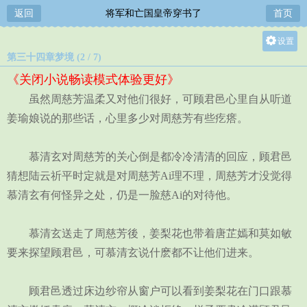
返回
将军和亡国皇帝穿书了
首页
设置
第三十四章梦境 (2 / 7)
关灯
《关闭小说畅读模式体验更好》
大
虽然周慈芳温柔又对他们很好，可顾君邑心里自从听道
中
姜瑜娘说的那些话，心里多少对周慈芳有些疙瘩。
小
慕清玄对周慈芳的关心倒是都冷冷清清的回应，顾君邑
猜想陆云祈平时定就是对周慈芳Ai理不理，周慈芳才没觉得
慕清玄有何怪异之处，仍是一脸慈Ai的对待他。
慕清玄送走了周慈芳後，姜梨花也带着唐芷嫣和莫如敏
要来探望顾君邑，可慕清玄说什麽都不让他们进来。
顾君邑透过床边纱帘从窗户可以看到姜梨花在门口跟慕