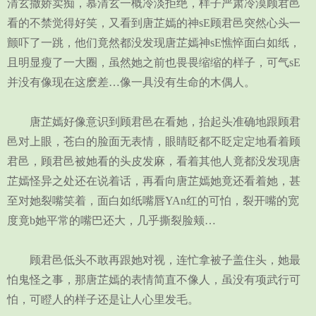
清玄撒娇卖痴，慕清玄一概冷淡拒绝，样子严肃冷漠顾君邑
看的不禁觉得好笑，又看到唐芷嫣的神sE顾君邑突然心头一
颤吓了一跳，他们竟然都没发现唐芷嫣神sE憔悴面白如纸，
且明显瘦了一大圈，虽然她之前也畏畏缩缩的样子，可气sE
并没有像现在这麽差…像一具没有生命的木偶人。
唐芷嫣好像意识到顾君邑在看她，抬起头准确地跟顾君
邑对上眼，苍白的脸面无表情，眼睛眨都不眨定定地看着顾
君邑，顾君邑被她看的头皮发麻，看着其他人竟都没发现唐
芷嫣怪异之处还在说着话，再看向唐芷嫣她竟还看着她，甚
至对她裂嘴笑着，面白如纸嘴唇YAn红的可怕，裂开嘴的宽
度竟b她平常的嘴巴还大，几乎撕裂脸颊…
顾君邑低头不敢再跟她对视，连忙拿被子盖住头，她最
怕鬼怪之事，那唐芷嫣的表情简直不像人，虽没有项武行可
怕，可瞪人的样子还是让人心里发毛。