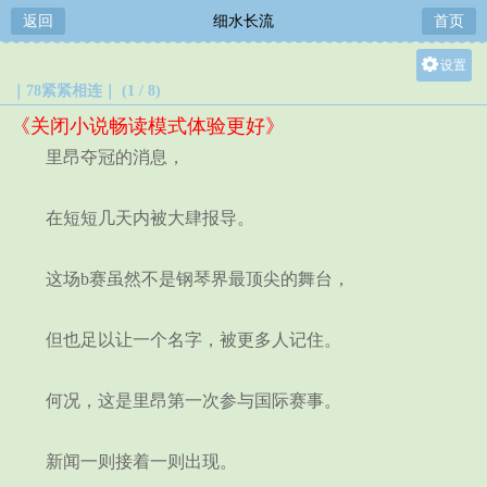
返回
细水长流
首页
设置
｜78紧紧相连｜ (1 / 8)
关灯
《关闭小说畅读模式体验更好》
大
里昂夺冠的消息，
中
小
在短短几天内被大肆报导。
这场b赛虽然不是钢琴界最顶尖的舞台，
但也足以让一个名字，被更多人记住。
何况，这是里昂第一次参与国际赛事。
新闻一则接着一则出现。