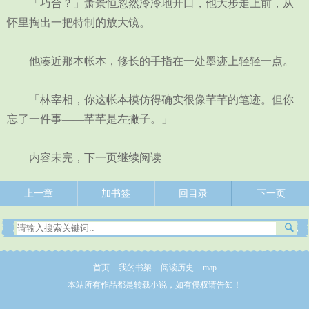
「巧合？」萧景恒忽然冷冷地开口，他大步走上前，从
怀里掏出一把特制的放大镜。
他凑近那本帐本，修长的手指在一处墨迹上轻轻一点。
「林宰相，你这帐本模仿得确实很像芊芊的笔迹。但你
忘了一件事——芊芊是左撇子。」
内容未完，下一页继续阅读
上一章
加书签
回目录
下一页
首页
我的书架
阅读历史
map
本站所有作品都是转载小说，如有侵权请告知！