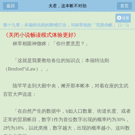
返回
夫君，这本帐不对劲
首页
设置
第十九章：本福特法则的降维打击，与林宰相的「完美伪帐」 (2 / 5)
关灯
《关闭小说畅读模式体验更好》
大
林宰相眼神微眯：「你什麽意思？」
中
小
「这就是我要教给各位的知识点：本福特法则
（Benford''sLaw）。」
陆芊芊走到大殿中央，摊开那本帐本，对着在座的文武
百官大声说道：
「在自然产生的数据中，b如人口数量、街道长度、或者
正常的贸易帐目，数字1作为首位数字出现的概率约为30%，
2约为18%，以此类推，数字越大，出现的概率越小。这叫数