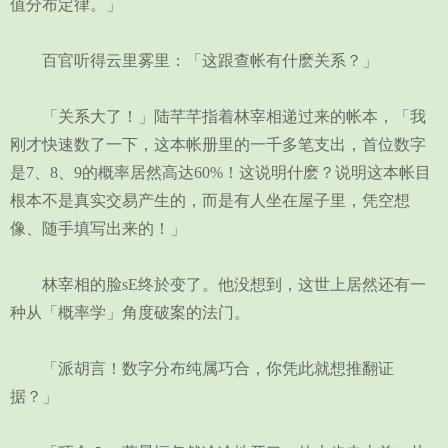
值分布定律。」
百官听得云里雾里：「这跟查帐有什麽关系？」
「关系大了！」陆芊芊指着林宰相递过来的帐本，「我
刚才快速数了一下，这本帐册里的一千多笔支出，首位数字
是7、8、9的概率居然高达60%！这说明什麽？说明这本帐目
根本不是真实交易产生的，而是有人坐在屋子里，凭空想
像、随手填写出来的！」
林宰相的脸sE终於变了。他没想到，这世上居然还有一
种从「概率学」角度破案的法门。
「派胡言！数字分布纯属巧合，你凭此就想推翻证
据？」