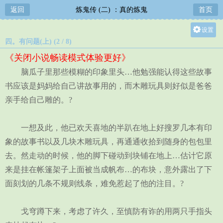
返回
炼鬼传 (二) ：真的炼鬼
首页
设置
四。有问题(上) (2 / 8)
关灯
《关闭小说畅读模式体验更好》
大
脑瓜子里那些模糊的印象里头…他勉强能认得这些故事
中
书应该是妈妈给自己讲故事用的，而木雕玩具则好似是爸爸
小
亲手给自己雕的。?
一想及此，他已欢天喜地的半趴在地上好搜罗几本有印
象的故事书以及几块木雕玩具，再通通收拾到随身的包包里
去。然走动的时候，他的脚下碰动到块铺在地上…估计它原
来是挂在帐篷架子上面被当成帆布…的布块，意外露出了下
面刻划的几条不规则线条，难免惹起了他的注目。?
戈穹蹲下来，考虑了许久，至慎防有诈的用两只手指头