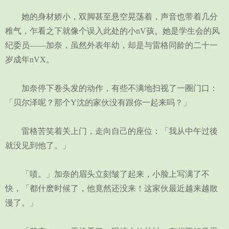
她的身材娇小，双脚甚至悬空晃荡着，声音也带着几分
稚气，乍看之下就像个误入此处的小nV孩。她是学生会的风
纪委员——加奈，虽然外表年幼，却是与雷格同龄的二十一
岁成年nVX。
加奈停下卷头发的动作，有些不满地扫视了一圈门口：
「贝尔泽呢？那个Y沈的家伙没有跟你一起来吗？」
雷格苦笑着关上门，走向自己的座位：「我从中午过後
就没见到他了。」
「啧。」加奈的眉头立刻皱了起来，小脸上写满了不
快，「都什麽时候了，他竟然还没来！这家伙最近越来越散
漫了。」