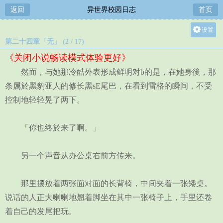
返回
异世界校园日志
首页
设置
第二十四章「无」 (2 / 17)
关灯
《关闭小说畅读模式体验更好》
大
然而，与她那冷酷外表形成鲜明对b的是，在她身後，那
中
条属於黑豹亚人的修长黑sE尾巴，在看到雷格的瞬间，不受
小
控制地轻轻晃了两下。
「你也终於来了啊。」
另一个声音从办公桌右前方传来。
那里摆放着两张面对面的长背椅，中间夹着一张矮桌。
说话的人正大喇喇地翘着脚坐在其中一张椅子上，手里还卷
着自己的发尾把玩。