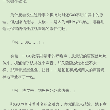
一切微小变化。
为什麽会发生这种事？枫澜此时还Ga0不明白其中的原
理。但她隐约觉得，大概……是因为当时站在场边，那群用
毫无保留的信任注视着她的夥伴们吧。
「枫……枫……！」
突然，一GU微弱却清晰的呼唤声，从意识的更深处悠悠
传来。枫澜似乎认得这个声音，却又隐隐感觉有些不太一
样。那声音层层叠叠，彷佛……是爸爸和妈妈两人的声音诡
异地重叠在了一起。
「枫，快过来，到爸爸妈妈这边来。」
那GU声音带着莫名的牵引力，离枫澜越来越近。她下意