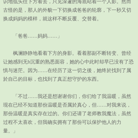
识地低头往下方看去，只见深邃的海底站着一个人影。然而
古怪的是，那人的外貌一下切换成爸爸的轮廓，下一秒又切
换成妈妈的模样，就这样不断反覆、交替着。
「爸爸……妈妈……」
枫澜静静地看着下方的身影。看着那副不断转变、曾经
让她感到无b沉重的熟悉面容，她的心中此时却早已没有了恐
惧与迷茫。因为……在经历了这一切之後，她终於找到了属
於自己的目标，也找到了真正想守护的东西。
「不过……我还是想谢谢你们，你们给了我温暖，虽然
现在已经不知道那份温暖是否属於真心，但……对我来说，
那份温暖是真实存在过的。你们还请了老师教我魔法，虽然
过程不太喜欢，但我确实拥有了那份可以保护他人的力
量。」