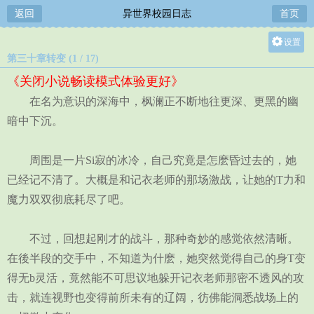
返回
异世界校园日志
首页
设置
第三十章转变 (1 / 17)
关灯
《关闭小说畅读模式体验更好》
大
在名为意识的深海中，枫澜正不断地往更深、更黑的幽
中
暗中下沉。
小
周围是一片Si寂的冰冷，自己究竟是怎麽昏过去的，她
已经记不清了。大概是和记衣老师的那场激战，让她的T力和
魔力双双彻底耗尽了吧。
不过，回想起刚才的战斗，那种奇妙的感觉依然清晰。
在後半段的交手中，不知道为什麽，她突然觉得自己的身T变
得无b灵活，竟然能不可思议地躲开记衣老师那密不透风的攻
击，就连视野也变得前所未有的辽阔，彷佛能洞悉战场上的