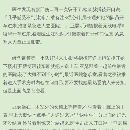
医生发现右腹部伤口再一次裂开了,检查脉搏後开口说:
「几乎感受不到脉搏了,准备注S强心针,局长通知她的队员开
车过来,准备紧急送人去医院。」,亚瑟听到後按着无线电呼叫
绫华开车过来,看着医生注S强心针後接着打开伤口位置,紧急
塞入大量止血绷带。
绫华带领第一小队赶过来,协助将指挥官送上担架後开始
下楼,打开萨博班後车厢就把人送上车,亚瑟跟着一起前往最近
的医院,花了大概不到半小时到最近医院急诊室,看着龙夜被推
着进入手术房时内心在问自己,要不要找她最熟悉的人来分担,
但是上面高层怎麽看。
亚瑟坐在手术室外的长椅上等待着,不时看着手腕上的手
表,早上大概快七点半把人送过来这里,快中午时分上面的灯光
还没结束,终於看到熄灭时站起来,医生走出来开口说:「亚瑟局