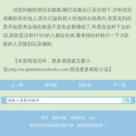
没想到她拒绝回去躺着,嘴巴说着自己还没倒下,才刚说完
就瘫软坐在地上,医生们趁机把人给拖回去病房内,亚瑟见到此
景开始思考这场实验是不是有必要继续了,毕竟在这样下去的
话,就算是没有PTSD的人都会生病,看来得好好检讨一下大队
新的人员规划以及编制。
【本章阅读完毕，更多请搜索文窗小
说;http://m.splashdownbooks.com 阅读更多精彩小说】
上一章
加书签
回目录
下一页
首页
我的书架
阅读历史
map
本站所有作品都是转载小说，如有侵权请告知！