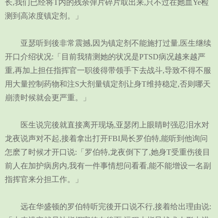
长,我们已经将T内的残余弹片碎片取出来,只不过在她血Ye检
测到高浓度镇定剂。」
亚瑟听到後非常震撼,因为镇定剂不能施打过量,医生继续
开口介绍状况:「目前我猜测她的状况是PTSD病况越来越严
重,再加上担任指挥官一职後得带领手下去战斗,导致不得不服
用大量控制药物和注S大剂量镇定剂让身T维持稳定,否则哪天
崩溃时候就会更严重。」
医生说完後就直接离开现场,亚瑟闭上眼睛时强忍泪水对
龙夜说声对不起,接着拿出打开FBI局长罗伯特,能听到他询问
怎麽了时候才开口说:「罗伯特,龙夜倒下了,她身T受重伤後目
前人在加护病房内,我有一件事情想问看看,能不能增设一名副
指挥官来分担工作。」
远在华盛顿的罗伯特听完後开口说不行,接着给出理由说: