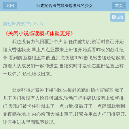
返回
行走於合法与非法边境线的少女
首页
设置
第七章:歼灭(下) (2 / 2)
关灯
《关闭小说畅读模式体验更好》
大
我也没有力气回覆那个声音,任由他胡乱说话时自己开始
中
陷入昏迷状态,早上八点亚瑟来上班後开始观看昨晚的战斗纪
小
录,看到前面都很正常後,直到龙夜被RPG击飞出去後还站起来,
跟着大队成员们一起冲进去,当结束时才发现右腹部位置上有
一块弹片,还现场取出来。
亚瑟吓得赶紧冲下楼叫医生後赶紧跑到指挥官寝室,敲了
几下房门後没有人给任何回应,转动门把手确认没有上锁就推
门,发现门被卡住时就出了一点力量,微微开了一点缝隙就看到
龙夜躺在地上,内心瞬间大喊出事了,赶紧在用点力把门推更开,
让医生进去里面观察状况。