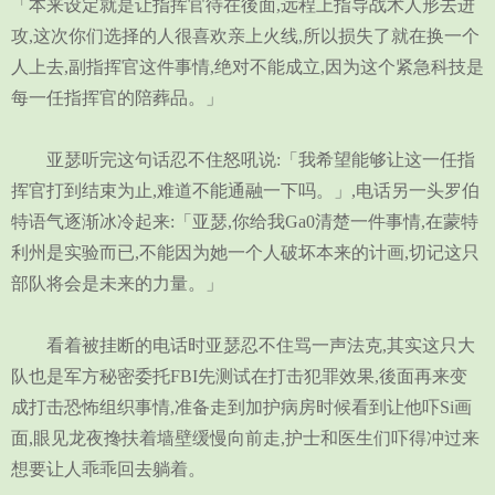
「本来设定就是让指挥官待在後面,远程上指导战术人形去进
攻,这次你们选择的人很喜欢亲上火线,所以损失了就在换一个
人上去,副指挥官这件事情,绝对不能成立,因为这个紧急科技是
每一任指挥官的陪葬品。」
亚瑟听完这句话忍不住怒吼说:「我希望能够让这一任指
挥官打到结束为止,难道不能通融一下吗。」,电话另一头罗伯
特语气逐渐冰冷起来:「亚瑟,你给我Ga0清楚一件事情,在蒙特
利州是实验而已,不能因为她一个人破坏本来的计画,切记这只
部队将会是未来的力量。」
看着被挂断的电话时亚瑟忍不住骂一声法克,其实这只大
队也是军方秘密委托FBI先测试在打击犯罪效果,後面再来变
成打击恐怖组织事情,准备走到加护病房时候看到让他吓Si画
面,眼见龙夜搀扶着墙壁缓慢向前走,护士和医生们吓得冲过来
想要让人乖乖回去躺着。