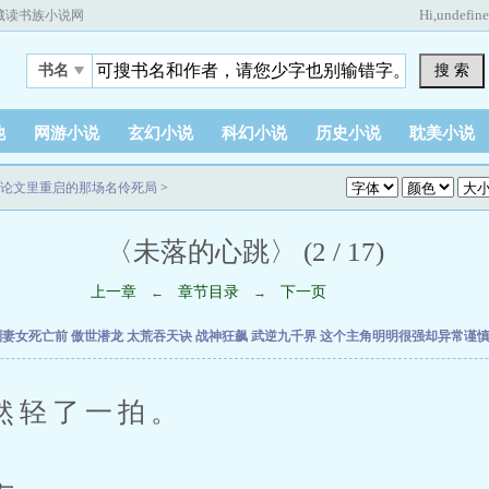
Hi,
undefin
藏读书族小说网
搜 索
书名
他
网游小说
玄幻小说
科幻小说
历史小说
耽美小说
我在论文里重启的那场名伶死局
>
〈未落的心跳〉 (2 / 17)
上一章
章节目录
下一页
←
→
到妻女死亡前
傲世潜龙
太荒吞天诀
战神狂飙
武逆九千界
这个主角明明很强却异常谨
轻了一拍。