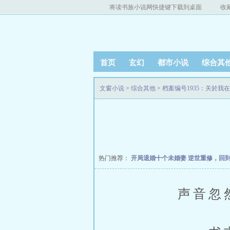
将读书族小说网快捷键下载到桌面
收
首页
玄幻
都市小说
综合其
文窗小说
>
综合其他
>
档案编号1935：关於
热门推荐：
开局退婚十个未婚妻
逆世重修，回
声音忽然