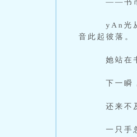
——书
yAn光从
音此起彼落。
她站在书摊
下一瞬，
还来不及
一只手忽