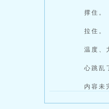
撑住。
拉住。
温度、力道
心跳乱
内容未完，