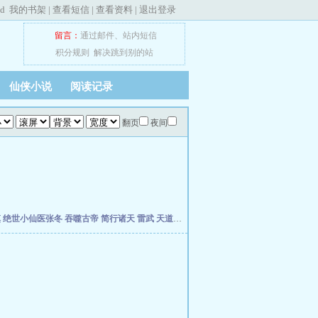
ed
我的书架
|
查看短信
|
查看资料
|
退出登录
留言：
通过邮件
、
站内短信
积分规则
解决跳到别的站
仙侠小说
阅读记录
翻页
夜间
慎
绝世小仙医张冬
吞噬古帝
简行诸天
雷武
天道天骄
开局签到荒古圣体
开局移植妖魔