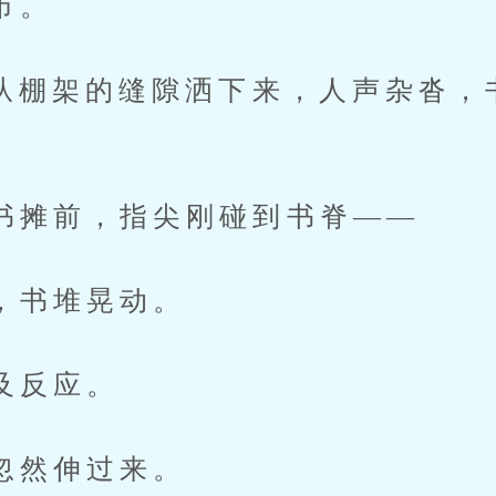
市。
棚架的缝隙洒下来，人声杂沓，
前，指尖刚碰到书脊——
书堆晃动。
反应。
然伸过来。