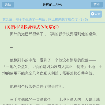
返回
最後的土地公
首页
设置
第九章：那个学生说了一句话，阿土後来想了很久(2) (2 / 5)
关灯
《关闭小说畅读模式体验更好》
大
窗外的光已经很斜了，书架的影子快要碰到他的桌角。
中
小
---
他翻到书的中段，遇到了一个他没有预期的段落——
「土地的公益X」，说的是因为没有人真正「制造」土地，土
地的使用不能完全只考虑私人利益，需要兼顾公共利益。
他在那个段落旁边停了很长时间。
三千年他说的一直是这个——土地不是人的，人是土地