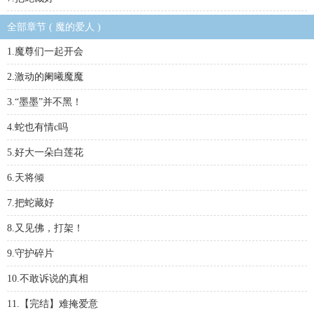
全部章节 ( 魔的爱人 )
1.魔尊们一起开会
2.激动的阑曦魔魔
3.“墨墨”并不黑！
4.蛇也有情c吗
5.好大一朵白莲花
6.天将倾
7.把蛇藏好
8.又见佛，打架！
9.守护碎片
10.不敢诉说的真相
11.【完结】难掩爱意