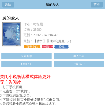
返回
魔的爱人
首页
魔的爱人
作者：时松晨
点击：28980
更新：2026/5/14 2:04:47
最新：
【番外】茗唐×乌曼曼（2）
耽美小说
连载中
35011
立即阅读
加入书架
下载TXT1
下载TXT2
关闭小说畅读模式体验更好
无广告阅读
1.打开手机百度。
2.点击右下方“我的”。
3.下滑找到设置,点击。
4.下滑找到“网页小说畅读服务”,点击关闭。
5.最后观看小说就不会弹出畅读模式了。