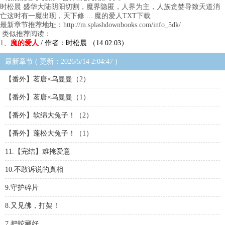
时松晨 盛华大陆阴阳切割，魔界隐匿，人界为主，人族贪婪导致天道消
亡这时有一魔出现，天下修 ... 魔的爱人TXT下载
最新章节推荐地址：http://m.splashdownbooks.com/info_5dk/
类似推荐阅读：
1、
魔的爱人
/ 作者：时松晨 （14 02:03）
最新章节 ( 更新：2026/5/14 2:04:47 )
【番外】茗唐×乌曼曼（2）
【番外】茗唐×乌曼曼（1）
【番外】软绵大兔子！（2）
【番外】蓬松大兔子！（1）
11.【完结】难掩爱意
10.不敢诉说的真相
9.守护碎片
8.又见佛，打架！
7.把蛇藏好