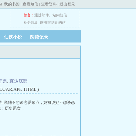
ed
我的书架
|
查看短信
|
查看资料
|
退出登录
留言：
通过邮件
、
站内短信
积分规则
解决跳到别的站
仙侠小说
阅读记录
荐票
,
直达底部
JAR,APK,HTML )
妈祖说她不想谈恋爱顶点，妈祖说她不想谈恋
史系女 ...