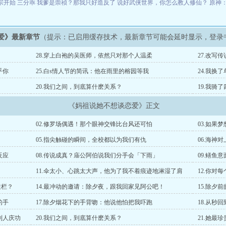
宗开始
三分乖
我爹是崇祯？那我只好造反了
说好武侠世界，你怎么教人修仙？
原神
爱》最新章节
（提示：已启用缓存技术，最新章节可能会延时显示，登录
28.穿上白袍的吴医师，依然只对那个人温柔
27.改写
乎你
25.白s情人节的简讯：他在雨里的榕园等我
24.我换
20.我们之间，到底算什麽关系？
19.我骑
《妈祖说她不想谈恋爱》正文
02.修罗场偶遇！那个眼神交锋比台风还可怕
03.如果
05.指尖触碰的瞬间，全校都以为我们有仇
06.海神
反应
08.传说成真？庙公阿伯说我们分手会「下雨」
09.鳝鱼
11.伞太小、心跳太大声，他为了我不着痕迹地淋湿了肩
12.你对
注栏？
14.最冲动的邀请：除夕夜，跟我回家见阿公吧！
15.除夕
的手
17.除夕烟花下的手背吻：他说他怕把我吓跑
18.从秒
别人庆功
20.我们之间，到底算什麽关系？
21.她最