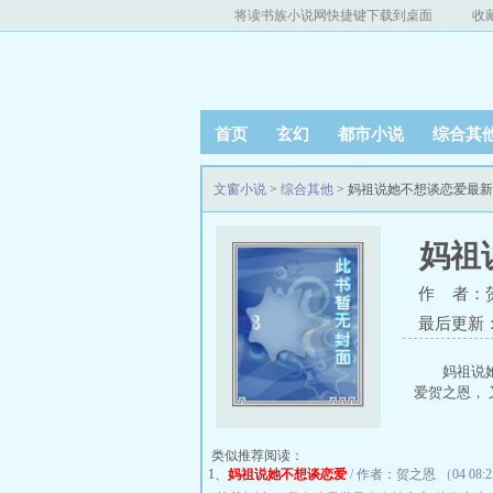
将读书族小说网快捷键下载到桌面
收
首页
玄幻
都市小说
综合其
文窗小说
>
综合其他
> 妈祖说她不想谈恋爱最
妈祖
作 者：
最后更新：20
妈祖说
爱贺之恩， 
类似推荐阅读：
1、
妈祖说她不想谈恋爱
/ 作者：贺之恩 （04 08: