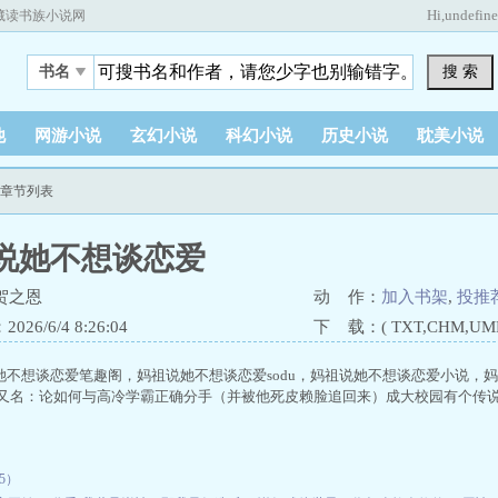
Hi,
undefin
藏读书族小说网
搜 索
书名
他
网游小说
玄幻小说
科幻小说
历史小说
耽美小说
新章节列表
说她不想谈恋爱
贺之恩
动 作：
加入书架
,
投推
26/6/4 8:26:04
下 载：( TXT,CHM,UMD,
她不想谈恋爱笔趣阁，妈祖说她不想谈恋爱sodu，妈祖说她不想谈恋爱小说，
又名：论如何与高冷学霸正确分手（并被他死皮赖脸追回来）成大校园有个传说：历
25）