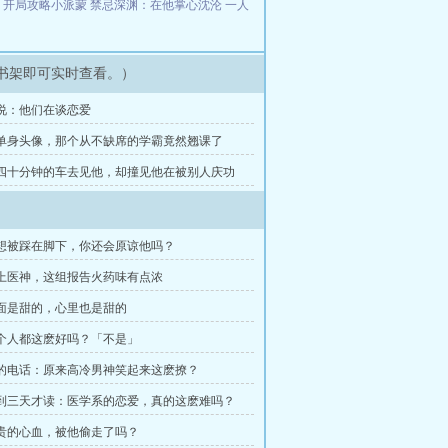
：开局攻略小派蒙
禁忌深渊：在他掌心沈沦
一人
书架即可实时查看。）
传说：他们在谈恋爱
了单身头像，那个从不缺席的学霸竟然翘课了
了四十分钟的车去见他，却撞见他在被别人庆功
梦想被踩在脚下，你还会原谅他吗？
对上医神，这组报告火药味有点浓
意面是甜的，心里也是甜的
每个人都这麽好吗？「不是」
前的电话：原来高冷男神笑起来这麽撩？
回到三天才读：医学系的恋爱，真的这麽难吗？
珍贵的心血，被他偷走了吗？