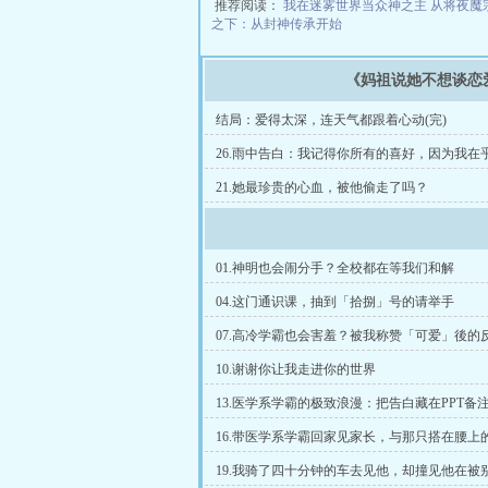
推荐阅读：
我在迷雾世界当众神之主
从将夜魔
之下：从封神传承开始
《妈祖说她不想谈恋
结局：爱得太深，连天气都跟着心动(完)
26.雨中告白：我记得你所有的喜好，因为我在
21.她最珍贵的心血，被他偷走了吗？
01.神明也会闹分手？全校都在等我们和解
04.这门通识课，抽到「拾捌」号的请举手
07.高冷学霸也会害羞？被我称赞「可爱」後的
10.谢谢你让我走进你的世界
13.医学系学霸的极致浪漫：把告白藏在PPT备
16.带医学系学霸回家见家长，与那只搭在腰上
19.我骑了四十分钟的车去见他，却撞见他在被