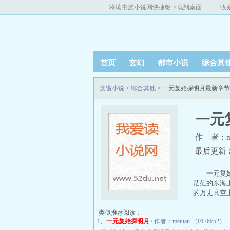
将读书族小说网快捷键下载到桌面
收
首页
玄幻
都市小说
综合其
文窗小说
>
综合其他
> 一元复始探明月最新章
一元
作 者：me
最后更新：20
一元复
茫茫的东海
的万丈高空
类似推荐阅读：
1、
一元复始探明月
/ 作者：metuan （01 06:52）