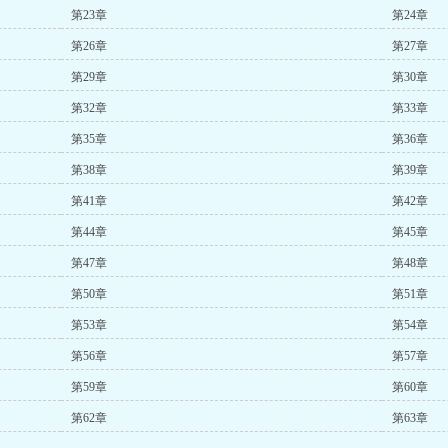
第23章
第24章
第26章
第27章
第29章
第30章
第32章
第33章
第35章
第36章
第38章
第39章
第41章
第42章
第44章
第45章
第47章
第48章
第50章
第51章
第53章
第54章
第56章
第57章
第59章
第60章
第62章
第63章