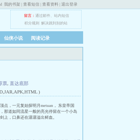
ed
我的书架
|
查看短信
|
查看资料
|
退出登录
留言：
通过邮件
、
站内短信
积分规则
解决跳到别的站
仙侠小说
阅读记录
荐票
,
直达底部
JAR,APK,HTML )
点，一元复始探明月metuan， 东皇帝国
，那道如同流星一般的亮光停留在一个小岛
剑上，口鼻还在潺潺溢出鲜血。