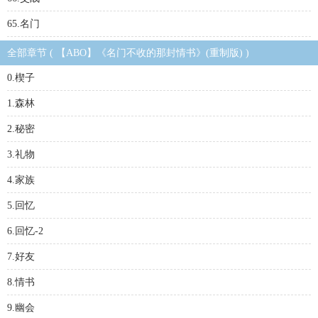
65.名门
全部章节 ( 【ABO】《名门不收的那封情书》(重制版) )
0.楔子
1.森林
2.秘密
3.礼物
4.家族
5.回忆
6.回忆-2
7.好友
8.情书
9.幽会