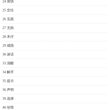
24.畏惧
25.交往
26.见面
27.无助
28.禾仔
29.戒指
30.谈话
33.清醒
34.解开
35.提示
36.声明
39.选择
40.珍惜