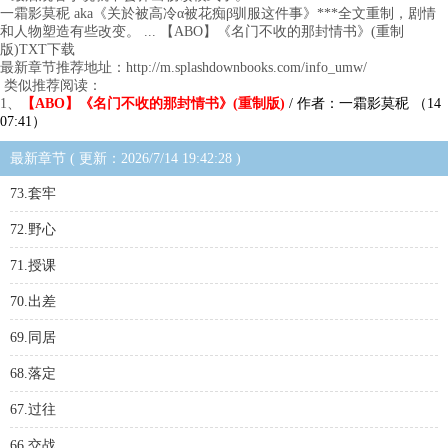
一霜影莫秜 aka《关於被高冷α被花痴β驯服这件事》***全文重制，剧情
和人物塑造有些改变。 ... 【ABO】《名门不收的那封情书》(重制
版)TXT下载
最新章节推荐地址：http://m.splashdownbooks.com/info_umw/
类似推荐阅读：
1、
【ABO】《名门不收的那封情书》(重制版)
/ 作者：一霜影莫秜 （14
07:41）
最新章节 ( 更新：2026/7/14 19:42:28 )
73.套牢
72.野心
71.授课
70.出差
69.同居
68.落定
67.过往
66.交战