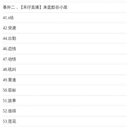
番外二．【禾仔直播】来盖黯谷小屋
41.s动
42.突袭
44.出勤
46.恋情
47.动情
48.吼叫
49.重逢
50.双标
51.故事
52.值得
53.莲花