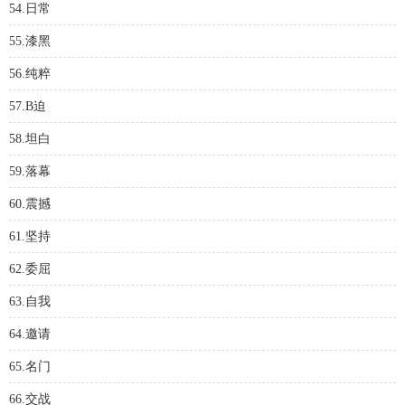
54.日常
55.漆黑
56.纯粹
57.B迫
58.坦白
59.落幕
60.震撼
61.坚持
62.委屈
63.自我
64.邀请
65.名门
66.交战