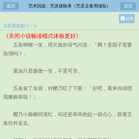
返回
咒术回战：咒灵祓除录（咒灵玉食用须知）
首页
设置
近距离接触 (1 / 6)
关灯
《关闭小说畅读模式体验更好》
大
五条咧嘴一笑，用欠揍的语气问道：「啊？是园子需要
中
加强吗？」
小
夏油只是微微一笑，不置可否。
五条耸了耸肩，对樱乃眨了下眼：「好吧，看来你得陪
我搬粮草啦！」
樱乃小脸瞬间涨红，却还是乖乖抱起一袋点心，跟着五
条往外走去。